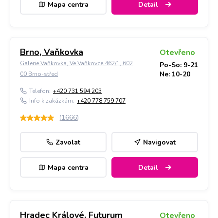
Mapa centra
Detail
Brno, Vaňkovka
Otevřeno
Galerie Vaňkovka, Ve Vaňkovce 462/1, 602
Po-So: 9-21
Ne: 10-20
00 Brno-střed
Telefon:
+420 731 594 203
Info k zakázkám:
+420 778 759 707
(
1666
)
Zavolat
Navigovat
Mapa centra
Detail
Hradec Králové, Futurum
Otevřeno