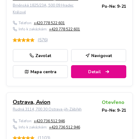
Brněnská 1825/23A, 500 09 Hradec
Po-Ne: 9-21
Králové
Telefon:
+420 778 522 601
Info k zakázkám:
+420 778 522 601
(
576
)
Zavolat
Navigovat
Mapa centra
Detail
Ostrava, Avion
Otevřeno
Rudná 3114, 700 30 Ostrava-jih-Zábřeh
Po-Ne: 9-21
Telefon:
+420 736 512 946
Info k zakázkám:
+420 736 512 946
(
1103
)