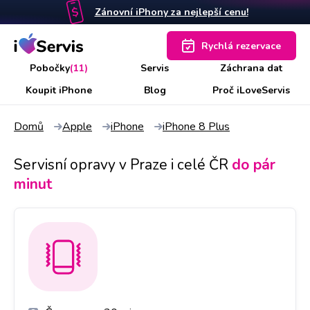
Zánovní iPhony za nejlepší cenu!
Rychlá rezervace
Pobočky
(11)
Servis
Záchrana dat
Koupit iPhone
Blog
Proč iLoveServis
Domů
Apple
iPhone
iPhone 8 Plus
Servisní opravy v Praze i celé ČR
do pár
minut