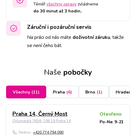
Téměř
všechny opravy
zvládneme
do 30 minut až 3 hodin.
.
Záruční i pozáruční servis
Na práci od nás máte
doživotní záruku
,
takže
se není čeho bát.
Naše
pobočky
Všechny
(
11
)
Praha
(
6
)
Brno
(
1
)
Hradec K
Praha 14, Černý Most
Otevřeno
Chlumecká 765/6, 198 19 Praha 14
Po-Ne: 9-21
Telefon:
+420 774 794 090