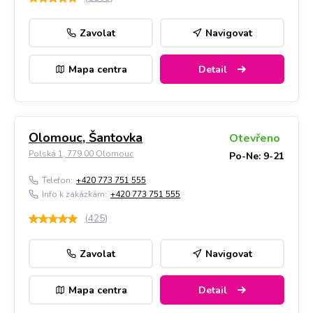
Zavolat
Navigovat
Mapa centra
Detail
Olomouc, Šantovka
Otevřeno
Polská 1, 779 00 Olomouc
Po-Ne: 9-21
Telefon:
+420 773 751 555
Info k zakázkám:
+420 773 751 555
(
425
)
Zavolat
Navigovat
Mapa centra
Detail