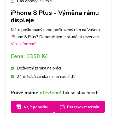
Čas opravy:
30 min
iPhone 8 Plus
-
Výměna rámu
displeje
Máte poškrábaný nebo poškozený rám na Vašem
iPhone 8 Plus? Doporučujeme si udělat rezervaci
nebo zavolat na vybranou pobočku. Do hodiny Vám
Více informací
rám vyměníme a přistroj bude vypadat zase jako
Cena:
1350 Kč
nový.
Doživotní záruka na práci
24 měsíců záruka na náhradní díl
Právě máme
otevřeno!
Tak se stav hned:
Najít pobočku
Rezervovat termín