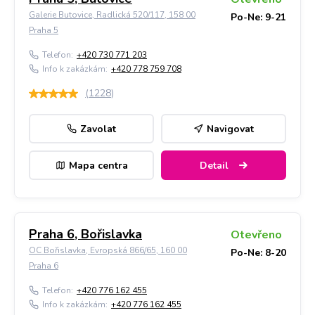
Galerie Butovice, Radlická 520/117, 158 00
Po-Ne: 9-21
Praha 5
Telefon:
+420 730 771 203
Info k zakázkám:
+420 778 759 708
(
1228
)
Zavolat
Navigovat
Mapa centra
Detail
Praha 6, Bořislavka
Otevřeno
OC Bořislavka, Evropská 866/65, 160 00
Po-Ne: 8-20
Praha 6
Telefon:
+420 776 162 455
Info k zakázkám:
+420 776 162 455