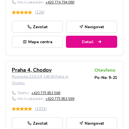
Info k zakázkám:
+420 774 794 090
(
126
)
Zavolat
Navigovat
Mapa centra
Detail
Praha 4, Chodov
Otevřeno
Roztylská 2321/19, 148 00 Praha 4-
Po-Ne: 9-21
Chodov
Telefon:
+420 775 853 568
Info k zakázkám:
+420 775 853 569
(
1331
)
Zavolat
Navigovat