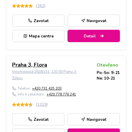
(
342
)
Zavolat
Navigovat
Mapa centra
Detail
Praha 3, Flora
Otevřeno
Vinohradská 2828/151, 130 00 Praha 3-
Po-So: 9-21
Ne: 10-21
Žižkov
Telefon:
+420 731 435 203
Info k zakázkám:
+420 778 776 241
(
1319
)
Zavolat
Navigovat