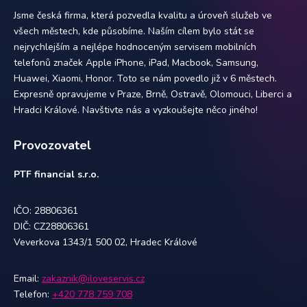
Jsme česká firma, která pozvedla kvalitu a úroveň služeb ve
všech městech, kde působíme. Naším cílem bylo stát se
nejrychlejším a nejlépe hodnoceným servisem mobilních
telefonů značek Apple iPhone, iPad, Macbook, Samsung,
Huawei, Xiaomi, Honor. Toto se nám povedlo již v 6 městech.
Expresně opravujeme v Praze, Brně, Ostravě, Olomouci, Liberci a
Hradci Králové. Navštivte nás a vyzkoušejte něco jiného!
Provozovatel
PTF financial s.r.o.
IČO: 28806361
DIČ: CZ28806361
Veverkova 1343/1 500 02, Hradec Králové
Email:
zakaznik@iloveservis.cz
Telefon:
+420 778 759 708