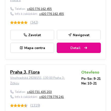
Praha 6
Telefon:
+420 776 162 455
Info k zakázkám:
+420 776 162 455
(
342
)
Zavolat
Navigovat
Mapa centra
Detail
Praha 3, Flora
Otevřeno
Vinohradská 2828/151, 130 00 Praha 3-
Po-So: 9-21
Ne: 10-21
Žižkov
Telefon:
+420 731 435 203
Info k zakázkám:
+420 778 776 241
(
1319
)