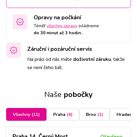
Opravy na počkání
Téměř
všechny opravy
zvládneme
do 30 minut až 3 hodin.
.
Záruční i pozáruční servis
Na práci od nás máte
doživotní záruku
,
takže
se není čeho bát.
Naše
pobočky
Všechny
(
11
)
Praha
(
6
)
Brno
(
1
)
Hradec K
Praha 14, Černý Most
Otevřeno