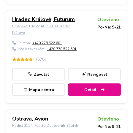
Hradec Králové, Futurum
Otevřeno
Brněnská 1825/23A, 500 09 Hradec
Po-Ne: 9-21
Králové
Telefon:
+420 778 522 601
Info k zakázkám:
+420 778 522 601
(
576
)
Zavolat
Navigovat
Mapa centra
Detail
Ostrava, Avion
Otevřeno
Rudná 3114, 700 30 Ostrava-jih-Zábřeh
Po-Ne: 9-21