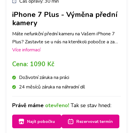
Čas opravy:
30 min
iPhone 7 Plus
-
Výměna přední
kamery
Máte nefunkční přední kameru na Vašem iPhone 7
Plus? Zastavte se u nás na kterékoli pobočce a za
chvíli bude kamera jako nová. Doporučujeme udělat
Více informací
si rezervaci na vybrané pobočce a vyměníme ji do
Cena:
1090 Kč
hodiny.
Doživotní záruka na práci
24 měsíců záruka na náhradní díl
Právě máme
otevřeno!
Tak se stav hned:
Najít pobočku
Rezervovat termín