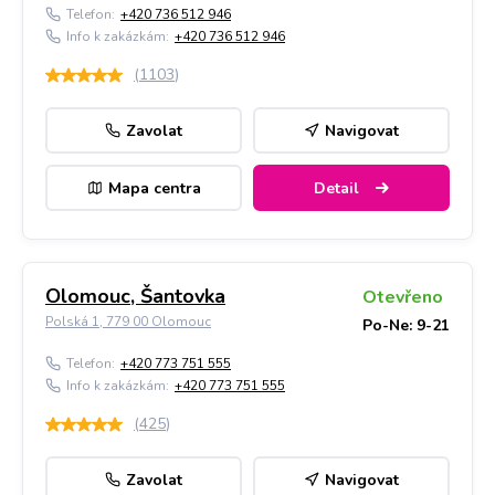
Telefon:
+420 736 512 946
Info k zakázkám:
+420 736 512 946
(
1103
)
Zavolat
Navigovat
Mapa centra
Detail
Olomouc, Šantovka
Otevřeno
Polská 1, 779 00 Olomouc
Po-Ne: 9-21
Telefon:
+420 773 751 555
Info k zakázkám:
+420 773 751 555
(
425
)
Zavolat
Navigovat