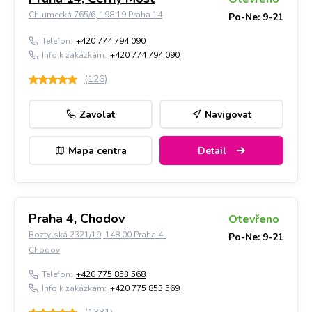
Chlumecká 765/6, 198 19 Praha 14
Po-Ne: 9-21
Telefon:
+420 774 794 090
Info k zakázkám:
+420 774 794 090
(
126
)
Zavolat
Navigovat
Mapa centra
Detail
Praha 4, Chodov
Otevřeno
Roztylská 2321/19, 148 00 Praha 4-
Po-Ne: 9-21
Chodov
Telefon:
+420 775 853 568
Info k zakázkám:
+420 775 853 569