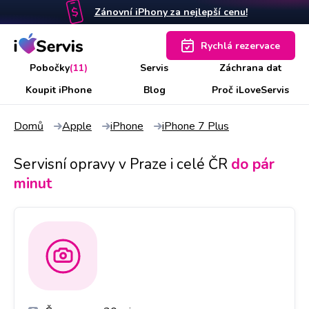
Zánovní iPhony za nejlepší cenu!
Rychlá rezervace
Pobočky
(11)
Servis
Záchrana dat
Koupit iPhone
Blog
Proč iLoveServis
Domů
Apple
iPhone
iPhone 7 Plus
Servisní opravy v Praze i celé ČR
do pár
minut