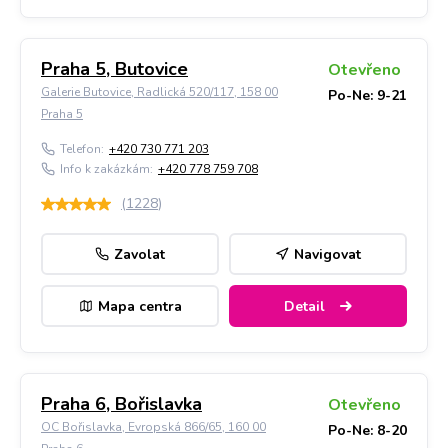
Praha 5, Butovice
Otevřeno
Galerie Butovice, Radlická 520/117, 158 00
Po-Ne: 9-21
Praha 5
Telefon:
+420 730 771 203
Info k zakázkám:
+420 778 759 708
(
1228
)
Zavolat
Navigovat
Mapa centra
Detail
Praha 6, Bořislavka
Otevřeno
OC Bořislavka, Evropská 866/65, 160 00
Po-Ne: 8-20