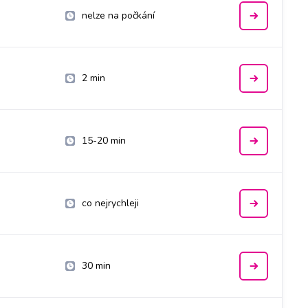
nelze na počkání
2 min
15-20 min
co nejrychleji
30 min