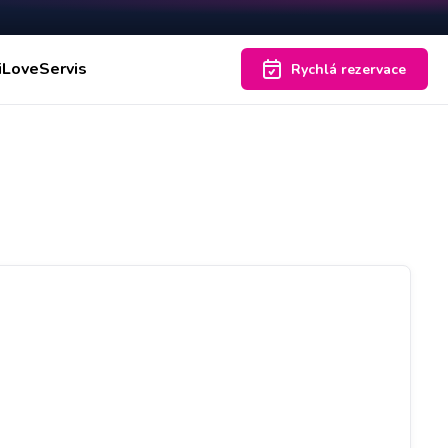
iLoveServis
Rychlá rezervace