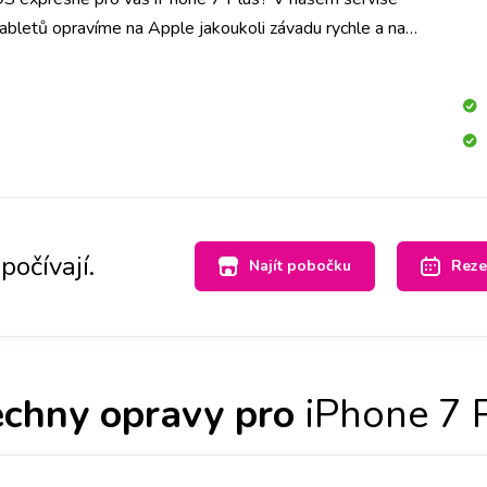
tabletů opravíme na Apple jakoukoli závadu rychle a na
h iLoveServis po celé ČR máme velké sklady dílů, tak
li svůj iPhone 7 Plus opravený v Praze, Brně, Ostravě,
rdubicích a Českých Budějovicích.
počívají.
Najít pobočku
Reze
chny opravy pro
iPhone 7 