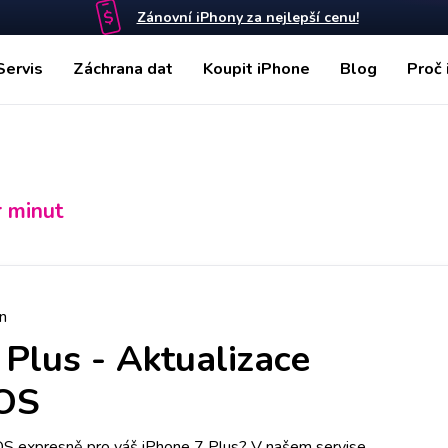
Zánovní iPhony za nejlepší cenu!
Servis
Záchrana dat
Koupit iPhone
Blog
Proč 
r minut
n
 Plus
-
Aktualizace
iOS
OS expresně pro váš iPhone 7 Plus? V našem servise