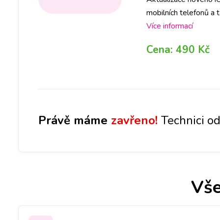
mobilních telefonů a 
počkání. Na pobočkác
Více informací
abyste ještě DNES mě
Cena:
490 Kč
Olomouci, Liberci, Pa
Právě máme
zavřeno!
Technici od
Vše