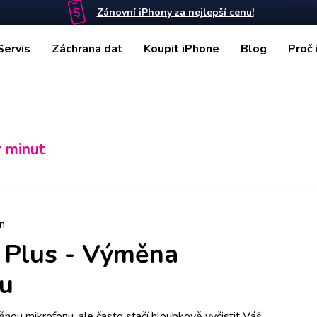
Zánovní iPhony za nejlepší cenu!
Servis
Záchrana dat
Koupit iPhone
Blog
Proč 
r minut
n
 Plus
-
Výměna
nu
ou mikrofonu, ale často stačí hloubkově vyčistit Váš