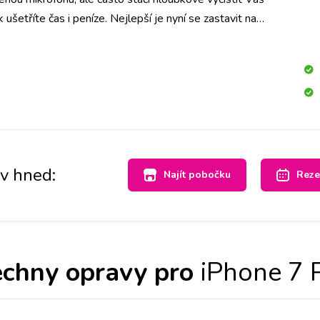
 ušetříte čas i peníze. Nejlepší je nyní se zastavit na
hned se na to mrkneme.
av hned:
Najít pobočku
Reze
chny opravy pro
iPhone 7 