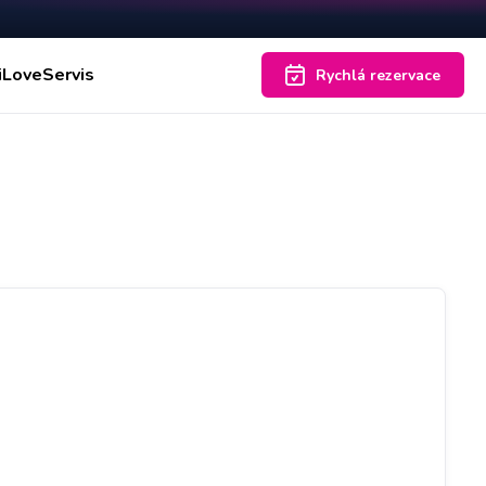
iLoveServis
Rychlá rezervace