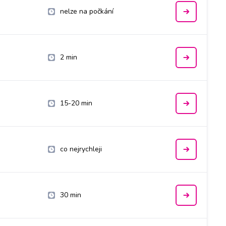
nelze na počkání
2 min
15-20 min
co nejrychleji
30 min