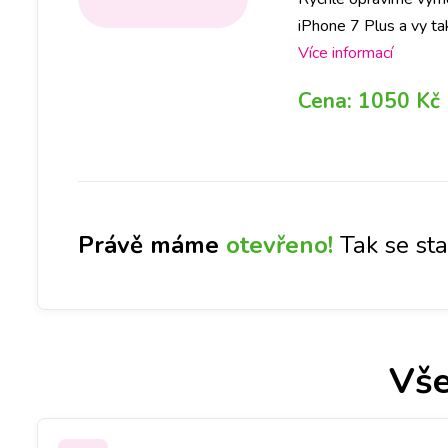
iPhone 7 Plus a vy tak
jakékoliv pobočce a 
Více informací
Cena:
1050 Kč
Právě máme
otevřeno!
Tak se st
Vše