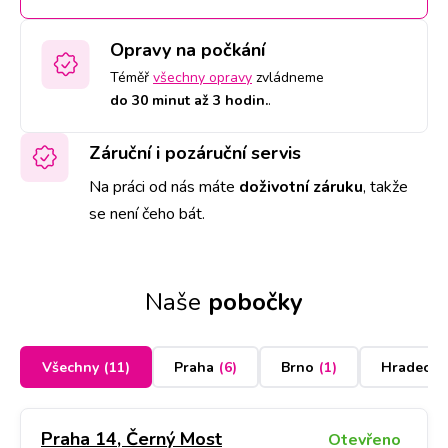
Opravy na počkání
Téměř
všechny opravy
zvládneme
do 30 minut až 3 hodin.
.
Záruční i pozáruční servis
Na práci od nás máte
doživotní záruku
,
takže
se není čeho bát.
Naše
pobočky
Všechny
(
11
)
Praha
(
6
)
Brno
(
1
)
Hradec K
Praha 14, Černý Most
Otevřeno