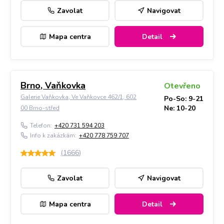
Zavolat
Navigovat
Mapa centra
Detail
Brno, Vaňkovka
Otevřeno
Galerie Vaňkovka, Ve Vaňkovce 462/1, 602
Po-So: 9-21
Ne: 10-20
00 Brno-střed
Telefon:
+420 731 594 203
Info k zakázkám:
+420 778 759 707
(
1666
)
Zavolat
Navigovat
Mapa centra
Detail