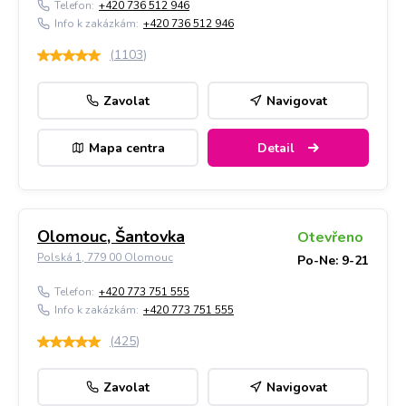
Telefon:
+420 736 512 946
Info k zakázkám:
+420 736 512 946
(
1103
)
Zavolat
Navigovat
Mapa centra
Detail
Olomouc, Šantovka
Otevřeno
Polská 1, 779 00 Olomouc
Po-Ne: 9-21
Telefon:
+420 773 751 555
Info k zakázkám:
+420 773 751 555
(
425
)
Zavolat
Navigovat