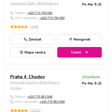
Chlumecká 765/6, 198 19 Praha 14
Po-Ne: 9-21
Telefon:
+420 774 794 090
Info k zakázkám:
+420 774 794 090
(
126
)
Zavolat
Navigovat
Mapa centra
Detail
Praha 4, Chodov
Otevřeno
Roztylská 2321/19, 148 00 Praha 4-
Po-Ne: 9-21
Chodov
Telefon:
+420 775 853 568
Info k zakázkám:
+420 775 853 569
(
1331
)