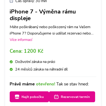
Čas opravy:
30 min
iPhone 7
-
Výměna rámu
displeje
Máte poškrábaný nebo poškozený rám na Vašem
iPhone 7? Doporučujeme si udělat rezervaci nebo
zavolat na vybranou pobočku. Do hodiny Vám rám
Více informací
vyměníme a přistroj bude vypadat zase jako nový.
Cena:
1200 Kč
Doživotní záruka na práci
24 měsíců záruka na náhradní díl
Právě máme
otevřeno!
Tak se stav hned:
Najít pobočku
Rezervovat termín