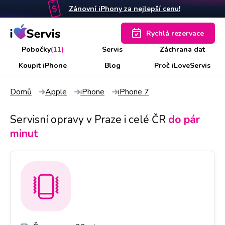
Zánovní iPhony za nejlepší cenu!
Rychlá rezervace
Pobočky
(11)
Servis
Záchrana dat
Koupit iPhone
Blog
Proč iLoveServis
Domů
Apple
iPhone
iPhone 7
Servisní opravy v Praze i celé ČR
do pár
minut