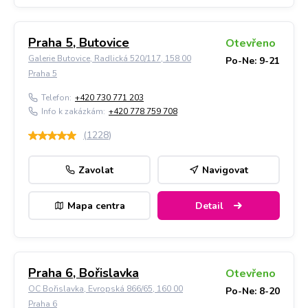
Praha 5, Butovice
Otevřeno
Galerie Butovice, Radlická 520/117, 158 00
Po-Ne: 9-21
Praha 5
Telefon:
+420 730 771 203
Info k zakázkám:
+420 778 759 708
(
1228
)
Zavolat
Navigovat
Mapa centra
Detail
Praha 6, Bořislavka
Otevřeno
OC Bořislavka, Evropská 866/65, 160 00
Po-Ne: 8-20
Praha 6