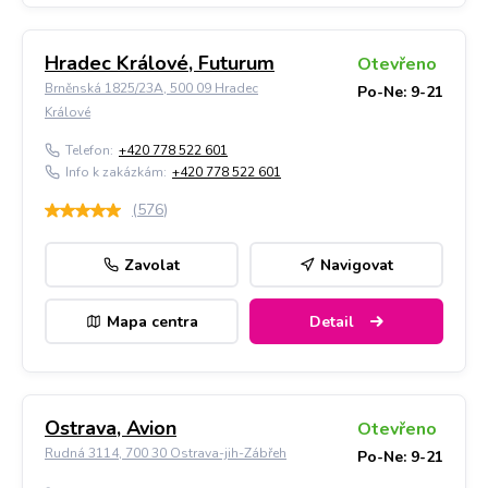
Hradec Králové, Futurum
Otevřeno
Brněnská 1825/23A, 500 09 Hradec
Po-Ne: 9-21
Králové
Telefon:
+420 778 522 601
Info k zakázkám:
+420 778 522 601
(
576
)
Zavolat
Navigovat
Mapa centra
Detail
Ostrava, Avion
Otevřeno
Rudná 3114, 700 30 Ostrava-jih-Zábřeh
Po-Ne: 9-21