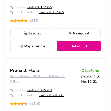
Telefon:
+420 776 162 455
Info k zakázkám:
+420 776 162 455
(
342
)
Zavolat
Navigovat
Mapa centra
Detail
Praha 3, Flora
Otevřeno
Vinohradská 2828/151, 130 00 Praha 3-
Po-So: 9-21
Ne: 10-21
Žižkov
Telefon:
+420 731 435 203
Info k zakázkám:
+420 778 776 241
(
1319
)