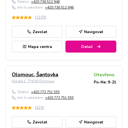
Telefon:
+420 736 512 946
Info k zakázkám:
+420 736 512 946
(
1103
)
Zavolat
Navigovat
Mapa centra
Detail
Olomouc, Šantovka
Otevřeno
Polská 1, 779 00 Olomouc
Po-Ne: 9-21
Telefon:
+420 773 751 555
Info k zakázkám:
+420 773 751 555
(
425
)
Zavolat
Navigovat