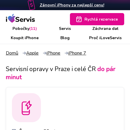
Zánovní iPhony za nejlepší cenu!
Rychlá rezervace
Pobočky
(11)
Servis
Záchrana dat
Koupit iPhone
Blog
Proč iLoveServis
Domů
Apple
iPhone
iPhone 7
Servisní opravy v Praze i celé ČR
do pár
minut