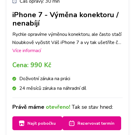
Čas opravy:
30 min
iPhone 7
-
Výměna konektoru /
nenabíjí
Rychle opravíme výměnou konektoru, ale často stačí
hloubkově vyčistit Váš iPhone 7 a vy tak ušetříte čas
i peníze. Nejlepší je nyní se zastavit na jakékoliv
Více informací
pobočce a hned se na to mrkneme.
Cena:
990 Kč
Doživotní záruka na práci
24 měsíců záruka na náhradní díl
Právě máme
otevřeno!
Tak se stav hned:
Najít pobočku
Rezervovat termín