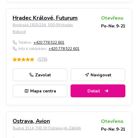
Hradec Králové, Futurum
Otevřeno
Brněnská 1825/23A, 500 09 Hradec
Po-Ne: 9-21
Králové
Telefon:
+420 778 522 601
Info k zakázkám:
+420 778 522 601
(
576
)
Zavolat
Navigovat
Mapa centra
Detail
Ostrava, Avion
Otevřeno
Rudná 3114, 700 30 Ostrava-jih-Zábřeh
Po-Ne: 9-21