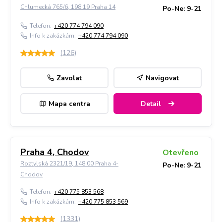
Chlumecká 765/6, 198 19 Praha 14
Po-Ne: 9-21
Telefon:
+420 774 794 090
Info k zakázkám:
+420 774 794 090
(
126
)
Zavolat
Navigovat
Mapa centra
Detail
Praha 4, Chodov
Otevřeno
Roztylská 2321/19, 148 00 Praha 4-
Po-Ne: 9-21
Chodov
Telefon:
+420 775 853 568
Info k zakázkám:
+420 775 853 569
(
1331
)