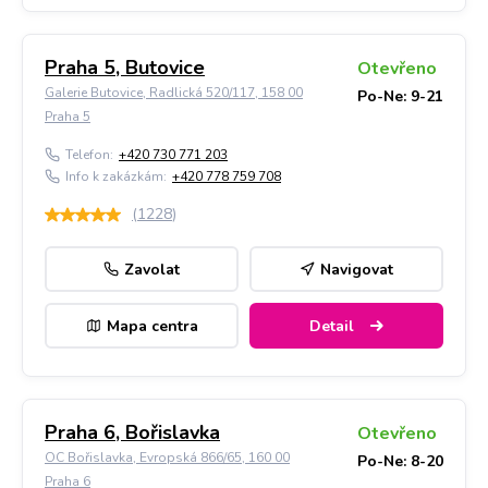
Praha 5, Butovice
Otevřeno
Galerie Butovice, Radlická 520/117, 158 00
Po-Ne: 9-21
Praha 5
Telefon:
+420 730 771 203
Info k zakázkám:
+420 778 759 708
(
1228
)
Zavolat
Navigovat
Mapa centra
Detail
Praha 6, Bořislavka
Otevřeno
OC Bořislavka, Evropská 866/65, 160 00
Po-Ne: 8-20
Praha 6