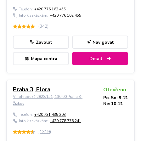
Telefon:
+420 776 162 455
Info k zakázkám:
+420 776 162 455
(
342
)
Zavolat
Navigovat
Mapa centra
Detail
Praha 3, Flora
Otevřeno
Vinohradská 2828/151, 130 00 Praha 3-
Po-So: 9-21
Ne: 10-21
Žižkov
Telefon:
+420 731 435 203
Info k zakázkám:
+420 778 776 241
(
1319
)