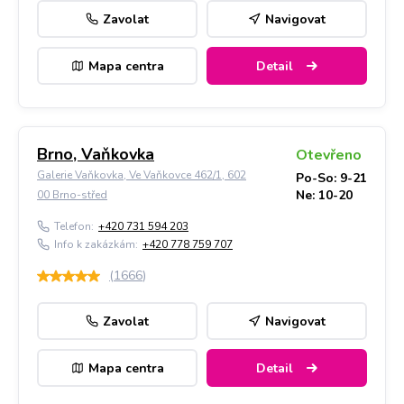
Zavolat
Navigovat
Mapa centra
Detail
Brno, Vaňkovka
Otevřeno
Galerie Vaňkovka, Ve Vaňkovce 462/1, 602
Po-So: 9-21
Ne: 10-20
00 Brno-střed
Telefon:
+420 731 594 203
Info k zakázkám:
+420 778 759 707
(
1666
)
Zavolat
Navigovat
Mapa centra
Detail