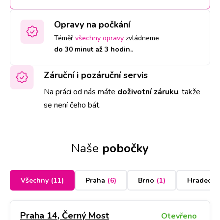
Opravy na počkání
Téměř
všechny opravy
zvládneme
do 30 minut až 3 hodin.
.
Záruční i pozáruční servis
Na práci od nás máte
doživotní záruku
,
takže
se není čeho bát.
Naše
pobočky
Všechny
(
11
)
Praha
(
6
)
Brno
(
1
)
Hradec K
Praha 14, Černý Most
Otevřeno