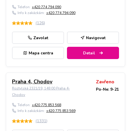
Telefon:
+420 774 794 090
Info k zakázkám:
+420 774 794 090
(
126
)
Zavolat
Navigovat
Mapa centra
Detail
Praha 4, Chodov
Zavřeno
Roztylská 2321/19, 148 00 Praha 4-
Po-Ne: 9-21
Chodov
Telefon:
+420 775 853 568
Info k zakázkám:
+420 775 853 569
(
1331
)