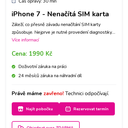
Čas opravy:
30 min
iPhone 7
-
Nenačítá SIM karta
Záleží, co přesně závadu nenačítání SIM karty
způsobuje. Nejprve je nutné provedení diagnostiky
Vašeho iPhone 7 , abychom dokázali určit, co danou
Více informací
závadu způsobuje. Následně, po jejím provedení, se
Cena:
1990 Kč
s Vámi spojíme a domluvíme se na dalším postupu a
ceně opravy.
Doživotní záruka na práci
24 měsíců záruka na náhradní díl
Právě máme
zavřeno!
Technici odpočívají.
Najít pobočku
Rezervovat termín
Objednat svoz ZDARMA