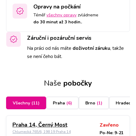
Opravy na počkání
Téměř
všechny opravy
zvládneme
do 30 minut až 3 hodin.
.
Záruční i pozáruční servis
Na práci od nás máte
doživotní záruku
,
takže
se není čeho bát.
Naše
pobočky
Všechny
(
11
)
Praha
(
6
)
Brno
(
1
)
Hradec K
Praha 14, Černý Most
Zavřeno
Chlumecká 765/6, 198 19 Praha 14
Po-Ne: 9-21