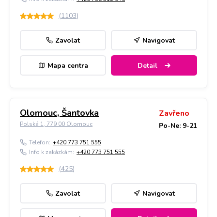
(
1103
)
Zavolat
Navigovat
Mapa centra
Detail
Olomouc, Šantovka
Zavřeno
Polská 1, 779 00 Olomouc
Po-Ne: 9-21
Telefon:
+420 773 751 555
Info k zakázkám:
+420 773 751 555
(
425
)
Zavolat
Navigovat