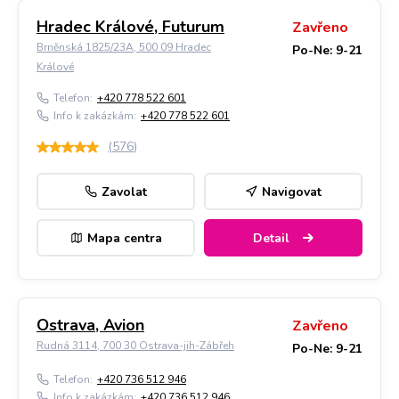
Hradec Králové, Futurum
Zavřeno
Brněnská 1825/23A, 500 09 Hradec
Po-Ne: 9-21
Králové
Telefon:
+420 778 522 601
Info k zakázkám:
+420 778 522 601
(
576
)
Zavolat
Navigovat
Mapa centra
Detail
Ostrava, Avion
Zavřeno
Rudná 3114, 700 30 Ostrava-jih-Zábřeh
Po-Ne: 9-21
Telefon:
+420 736 512 946
Info k zakázkám:
+420 736 512 946