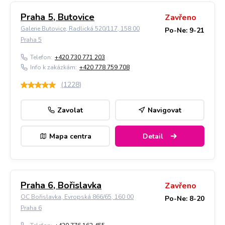
Praha 5, Butovice
Zavřeno
Galerie Butovice, Radlická 520/117, 158 00
Po-Ne: 9-21
Praha 5
Telefon:
+420 730 771 203
Info k zakázkám:
+420 778 759 708
(
1228
)
Zavolat
Navigovat
Mapa centra
Detail
Praha 6, Bořislavka
Zavřeno
OC Bořislavka, Evropská 866/65, 160 00
Po-Ne: 8-20
Praha 6