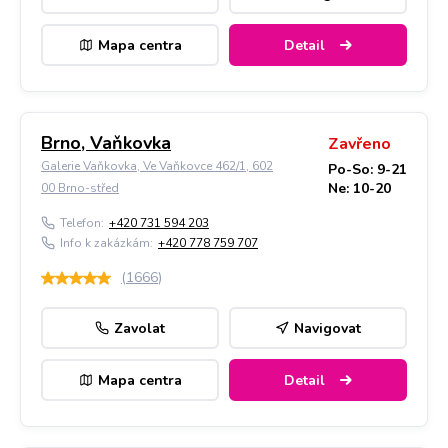
Mapa centra
Detail
Brno, Vaňkovka
Zavřeno
Galerie Vaňkovka, Ve Vaňkovce 462/1, 602
Po-So: 9-21
Ne: 10-20
00 Brno-střed
Telefon:
+420 731 594 203
Info k zakázkám:
+420 778 759 707
(
1666
)
Zavolat
Navigovat
Mapa centra
Detail