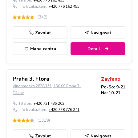
Telefon:
+420 776 162 455
Info k zakázkám:
+420 776 162 455
(
342
)
Zavolat
Navigovat
Mapa centra
Detail
Praha 3, Flora
Zavřeno
Vinohradská 2828/151, 130 00 Praha 3-
Po-So: 9-21
Ne: 10-21
Žižkov
Telefon:
+420 731 435 203
Info k zakázkám:
+420 778 776 241
(
1319
)
Zavolat
Navigovat