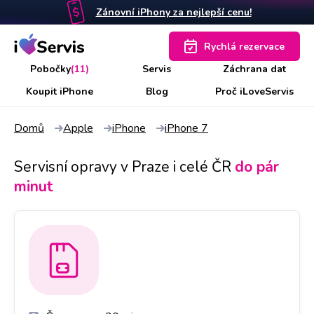
Zánovní iPhony za nejlepší cenu!
Rychlá rezervace
Pobočky
(11)
Servis
Záchrana dat
Koupit iPhone
Blog
Proč iLoveServis
Domů
Apple
iPhone
iPhone 7
Servisní opravy v Praze i celé ČR
do pár
minut