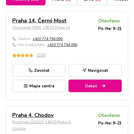
Praha 14, Černý Most
Otevřeno
Chlumecká 765/6, 198 19 Praha 14
Po-Ne: 9-21
Telefon:
+420 774 794 090
Info k zakázkám:
+420 774 794 090
(
126
)
Zavolat
Navigovat
Mapa centra
Detail
Praha 4, Chodov
Otevřeno
Roztylská 2321/19, 148 00 Praha 4-
Po-Ne: 9-21
Chodov