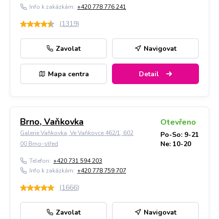
Info k zakázkám:
+420 778 776 241
(
1319
)
Zavolat
Navigovat
Mapa centra
Detail
Brno, Vaňkovka
Otevřeno
Galerie Vaňkovka, Ve Vaňkovce 462/1, 602
Po-So: 9-21
Ne: 10-20
00 Brno-střed
Telefon:
+420 731 594 203
Info k zakázkám:
+420 778 759 707
(
1666
)
Zavolat
Navigovat