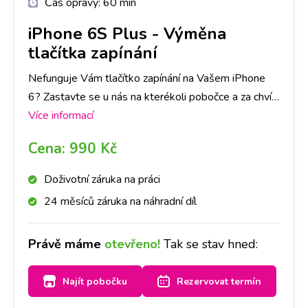
Čas opravy:
60 min
iPhone 6S Plus
-
Výměna
tlačítka zapínání
Nefunguje Vám tlačítko zapínání na Vašem iPhone
6? Zastavte se u nás na kterékoli pobočce a za chvíli
budou jako nová. Doporučujeme udělat si rezervaci
Více informací
na vybrané pobočce a tlačítka vyměníme do hodiny.
Cena:
990 Kč
Doživotní záruka na práci
24 měsíců záruka na náhradní díl
Právě máme
otevřeno!
Tak se stav hned:
Najít pobočku
Rezervovat termín