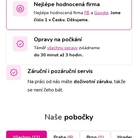
Nejlépe hodnocená firma
Nejlépe hodnocená firma
FB
a
Google
.
Jsme
číslo 1 v Česku. Děkujeme.
Opravy na počkání
Téměř
všechny opravy
zvládneme
do 30 minut až 3 hodin.
.
Záruční i pozáruční servis
Na práci od nás máte
doživotní záruku
,
takže
se není čeho bát.
Naše
pobočky
Všechny
(
11
)
Praha
(
6
)
Brno
(
1
)
Hradec K