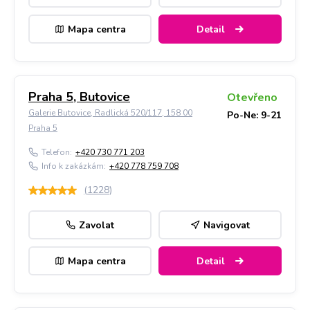
Mapa centra
Detail
Praha 5, Butovice
Otevřeno
Galerie Butovice, Radlická 520/117, 158 00
Po-Ne: 9-21
Praha 5
Telefon:
+420 730 771 203
Info k zakázkám:
+420 778 759 708
(
1228
)
Zavolat
Navigovat
Mapa centra
Detail