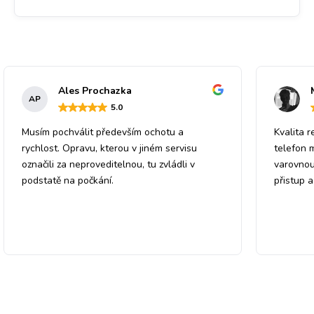
Ales Prochazka
AP
5
.0
Musím pochválit především ochotu a
Kvalita r
rychlost. Opravu, kterou v jiném servisu
telefon 
označili za neproveditelnou, tu zvládli v
varovnou
podstatě na počkání.
přistup 