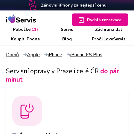
Zánovní iPhony za nejlepší cenu!
Rychlá rezervace
Pobočky
(11)
Servis
Záchrana dat
Koupit iPhone
Blog
Proč iLoveServis
Domů
Apple
iPhone
iPhone 6S Plus
Servisní opravy v Praze i celé ČR
do pár
minut