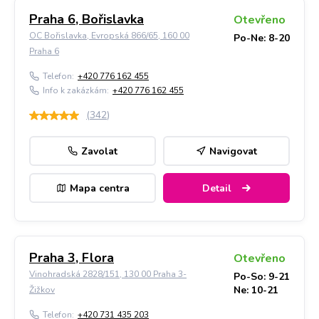
Praha 6, Bořislavka
Otevřeno
OC Bořislavka, Evropská 866/65, 160 00
Po-Ne: 8-20
Praha 6
Telefon:
+420 776 162 455
Info k zakázkám:
+420 776 162 455
(
342
)
Zavolat
Navigovat
Mapa centra
Detail
Praha 3, Flora
Otevřeno
Vinohradská 2828/151, 130 00 Praha 3-
Po-So: 9-21
Ne: 10-21
Žižkov
Telefon:
+420 731 435 203