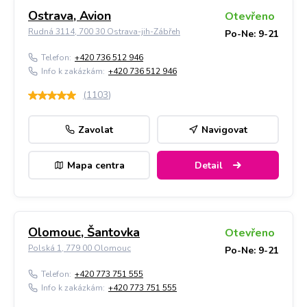
Ostrava, Avion
Otevřeno
Rudná 3114, 700 30 Ostrava-jih-Zábřeh
Po-Ne: 9-21
Telefon:
+420 736 512 946
Info k zakázkám:
+420 736 512 946
(
1103
)
Zavolat
Navigovat
Mapa centra
Detail
Olomouc, Šantovka
Otevřeno
Polská 1, 779 00 Olomouc
Po-Ne: 9-21
Telefon:
+420 773 751 555
Info k zakázkám:
+420 773 751 555