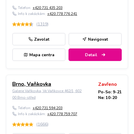
Telefon:
+420 731 435 203
Info k zakázkám:
+420 778 776 241
(
1319
)
Zavolat
Navigovat
Mapa centra
Detail
Brno, Vaňkovka
Zavřeno
Galerie Vaňkovka, Ve Vaňkovce 462/1, 602
Po-So: 9-21
Ne: 10-20
00 Brno-střed
Telefon:
+420 731 594 203
Info k zakázkám:
+420 778 759 707
(
1666
)