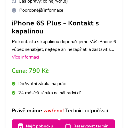
Čas opravy:
co nejrychleji
Podrobnější informace
iPhone 6S Plus
-
Kontakt s
kapalinou
Po kontaktu s kapalinou doporučujeme Váš iPhone 6
vůbec nenabíjet, nejlépe ani nezapínat, a zastavit se
na kterékoliv naší pobočce co nejdříve to bude
Více informací
možné. Kontakt s kapalinou je průšvih, kde záleží do
Cena:
790 Kč
jaké míry kapalina přístroj poškodila. V některých
případech pro funkčnost stačí samotná deoxidace. V
Doživotní záruka na práci
některých případech je třeba následná oprava.
24 měsíců záruka na náhradní díl
Primárně provedeme deoxidaci zařízení od kapaliny,
následně Vás budeme kontaktovat, zda se
Právě máme
zavřeno!
Technici odpočívají.
deoxidace plně povedla, popř. co je třeba opravit a
za jakou cenu. O všem Vás budeme informovat.
Najít pobočku
Rezervovat termín
Jelikož se jedná o náročnější proces, doba trvání je