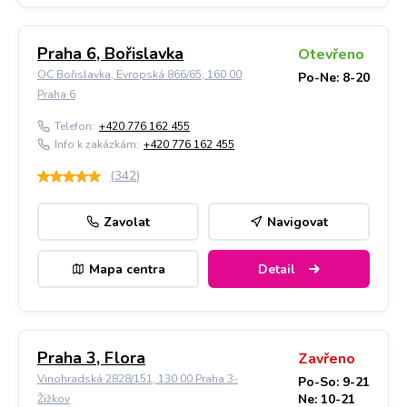
Praha 6, Bořislavka
Otevřeno
OC Bořislavka, Evropská 866/65, 160 00
Po-Ne: 8-20
Praha 6
Telefon:
+420 776 162 455
Info k zakázkám:
+420 776 162 455
(
342
)
Zavolat
Navigovat
Mapa centra
Detail
Praha 3, Flora
Zavřeno
Vinohradská 2828/151, 130 00 Praha 3-
Po-So: 9-21
Ne: 10-21
Žižkov