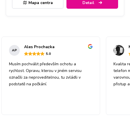
Mapa centra
Detail
Ales Prochazka
AP
5
.0
Musím pochválit především ochotu a
Kvalita r
rychlost. Opravu, kterou v jiném servisu
telefon 
označili za neproveditelnou, tu zvládli v
varovnou
podstatě na počkání.
přistup 