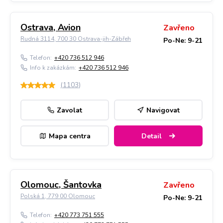
Ostrava, Avion
Zavřeno
Rudná 3114, 700 30 Ostrava-jih-Zábřeh
Po-Ne: 9-21
Telefon:
+420 736 512 946
Info k zakázkám:
+420 736 512 946
(
1103
)
Zavolat
Navigovat
Mapa centra
Detail
Olomouc, Šantovka
Zavřeno
Polská 1, 779 00 Olomouc
Po-Ne: 9-21
Telefon:
+420 773 751 555