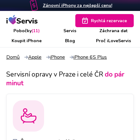
Zánovní iPhony za nejlepší cenu!
Rychlá rezervace
Pobočky
(11)
Servis
Záchrana dat
Koupit iPhone
Blog
Proč iLoveServis
Domů
Apple
iPhone
iPhone 6S Plus
Servisní opravy v Praze i celé ČR
do pár
minut