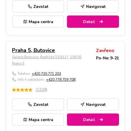
Zavolat
Navigovat
Mapa centra
Detail
Praha 5, Butovice
Zavřeno
Galerie Butovice, Radlická 520/117, 158 00
Po-Ne: 9-21
Praha 5
Telefon:
+420 730 771 203
Info k zakázkám:
+420 778 759 708
(
1228
)
Zavolat
Navigovat
Mapa centra
Detail