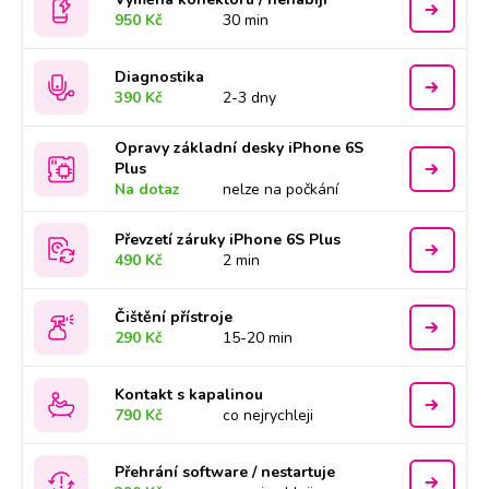
950 Kč
30 min
Diagnostika
390 Kč
2-3 dny
Opravy základní desky iPhone 6S
Plus
Na dotaz
nelze na počkání
Převzetí záruky iPhone 6S Plus
490 Kč
2 min
Čištění přístroje
290 Kč
15-20 min
Kontakt s kapalinou
790 Kč
co nejrychleji
Přehrání software / nestartuje