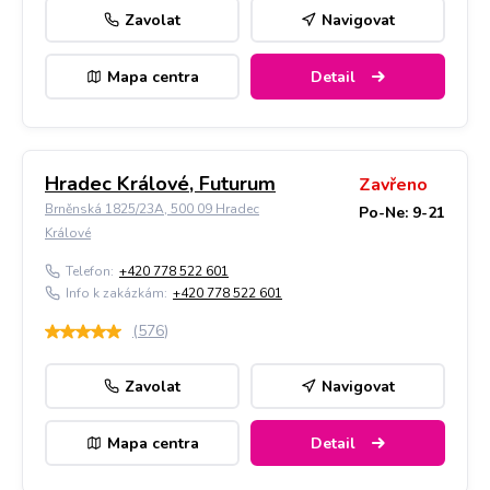
Zavolat
Navigovat
Mapa centra
Detail
Hradec Králové, Futurum
Zavřeno
Brněnská 1825/23A, 500 09 Hradec
Po-Ne: 9-21
Králové
Telefon:
+420 778 522 601
Info k zakázkám:
+420 778 522 601
(
576
)
Zavolat
Navigovat
Mapa centra
Detail