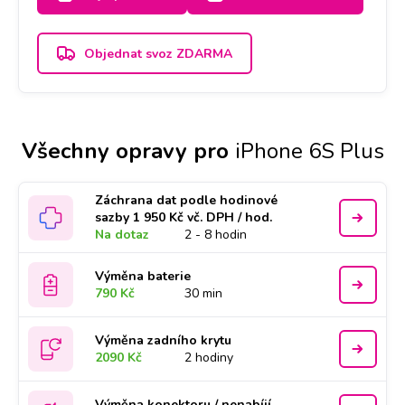
2-3 dny.
Objednat svoz ZDARMA
Všechny opravy pro
iPhone 6S Plus
Záchrana dat podle hodinové
sazby 1 950 Kč vč. DPH / hod.
Na dotaz
2 - 8 hodin
Výměna baterie
790 Kč
30 min
Výměna zadního krytu
2090 Kč
2 hodiny
Výměna konektoru / nenabíjí