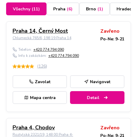
Všechny
(
11
)
Praha
(
6
)
Brno
(
1
)
Hradec K
Praha 14, Černý Most
Zavřeno
Chlumecká 765/6, 198 19 Praha 14
Po-Ne: 9-21
Telefon:
+420 774 794 090
Info k zakázkám:
+420 774 794 090
(
126
)
Zavolat
Navigovat
Mapa centra
Detail
Praha 4, Chodov
Zavřeno
Roztylská 2321/19, 148 00 Praha 4-
Po-Ne: 9-21