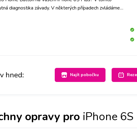
utná diagnostika závady. V některých případech zvládáme
, v některých je třeba zaslat zařízení do externího servisu.
av hned:
Najít pobočku
Reze
chny opravy pro
iPhone 6S 