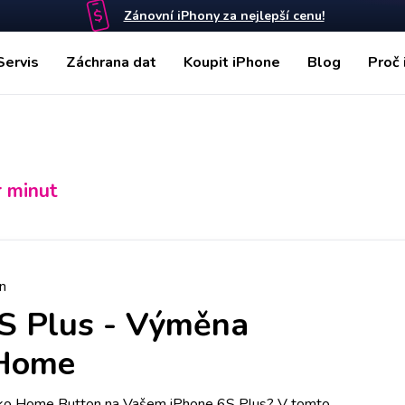
Zánovní iPhony za nejlepší cenu!
Servis
Záchrana dat
Koupit iPhone
Blog
Proč 
r minut
n
S Plus
-
Výměna
 Home
tko Home Button na Vašem iPhone 6S Plus? V tomto