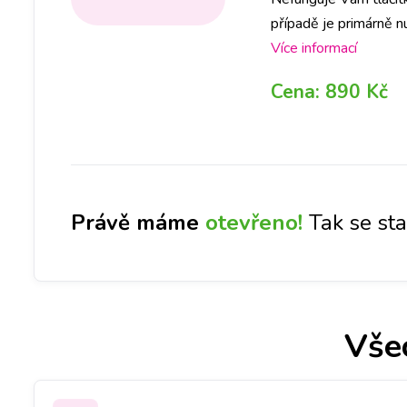
případě je primárně n
opravy hned a na místě
Více informací
Cena:
890 Kč
Právě máme
otevřeno!
Tak se st
Vše