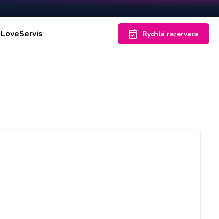
iLoveServis
Rychlá rezervace