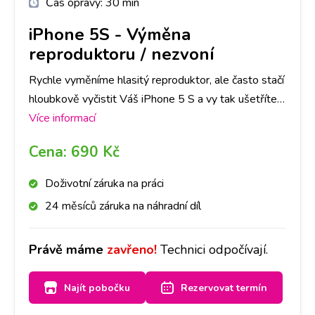
Čas opravy:
30 min
iPhone 5S
-
Výměna
reproduktoru / nezvoní
Rychle vyměníme hlasitý reproduktor, ale často stačí
hloubkově vyčistit Váš iPhone 5 S a vy tak ušetříte
čas i peníze. Doporučujeme si udělat rezervaci nebo
Více informací
zavolat na vybranou pobočku, abychom měli díl
Cena:
690 Kč
připraven. Reproduktor pak vyčistíme nebo
vyměníme a přístroj bude opět hlasitý.
Doživotní záruka na práci
24 měsíců záruka na náhradní díl
Právě máme
zavřeno!
Technici odpočívají.
Najít pobočku
Rezervovat termín