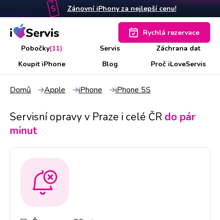
Zánovní iPhony za nejlepší cenu!
Rychlá rezervace
Pobočky
(11)
Servis
Záchrana dat
Koupit iPhone
Blog
Proč iLoveServis
Domů
Apple
iPhone
iPhone 5S
Servisní opravy v Praze i celé ČR
do pár
minut