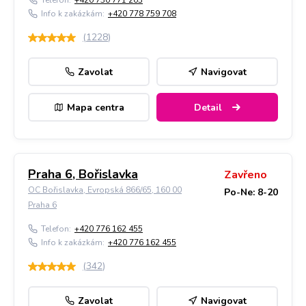
Telefon:
+420 730 771 203
Info k zakázkám:
+420 778 759 708
(
1228
)
Zavolat
Navigovat
Mapa centra
Detail
Praha 6, Bořislavka
Zavřeno
OC Bořislavka, Evropská 866/65, 160 00
Po-Ne: 8-20
Praha 6
Telefon:
+420 776 162 455
Info k zakázkám:
+420 776 162 455
(
342
)
Zavolat
Navigovat