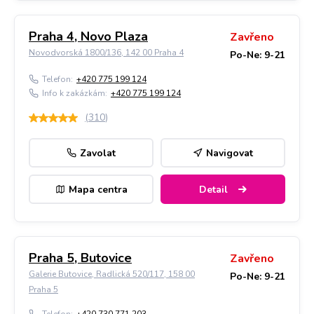
Praha 4, Novo Plaza
Zavřeno
Novodvorská 1800/136, 142 00 Praha 4
Po-Ne: 9-21
Telefon:
+420 775 199 124
Info k zakázkám:
+420 775 199 124
(
310
)
Zavolat
Navigovat
Mapa centra
Detail
Praha 5, Butovice
Zavřeno
Galerie Butovice, Radlická 520/117, 158 00
Po-Ne: 9-21
Praha 5