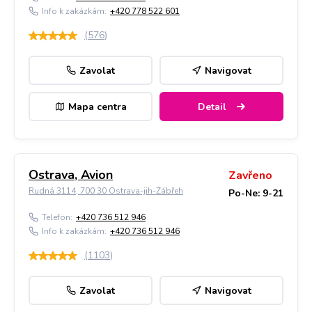
Info k zakázkám:
+420 778 522 601
(
576
)
Zavolat
Navigovat
Mapa centra
Detail
Ostrava, Avion
Zavřeno
Rudná 3114, 700 30 Ostrava-jih-Zábřeh
Po-Ne: 9-21
Telefon:
+420 736 512 946
Info k zakázkám:
+420 736 512 946
(
1103
)
Zavolat
Navigovat