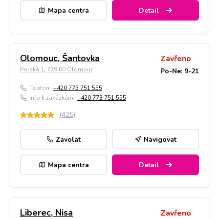
Mapa centra
Detail
Olomouc, Šantovka
Zavřeno
Polská 1, 779 00 Olomouc
Po-Ne: 9-21
Telefon:
+420 773 751 555
Info k zakázkám:
+420 773 751 555
(
425
)
Zavolat
Navigovat
Mapa centra
Detail
Liberec, Nisa
Zavřeno