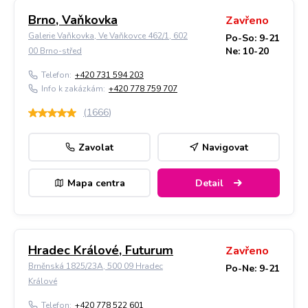
Brno, Vaňkovka
Zavřeno
Galerie Vaňkovka, Ve Vaňkovce 462/1, 602
Po-So: 9-21
Ne: 10-20
00 Brno-střed
Telefon:
+420 731 594 203
Info k zakázkám:
+420 778 759 707
(
1666
)
Zavolat
Navigovat
Mapa centra
Detail
Hradec Králové, Futurum
Zavřeno
Brněnská 1825/23A, 500 09 Hradec
Po-Ne: 9-21
Králové
Telefon:
+420 778 522 601