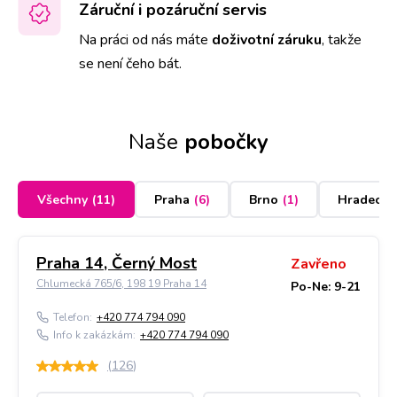
Záruční i pozáruční servis
Na práci od nás máte
doživotní záruku
,
takže
se není čeho bát.
Naše
pobočky
Všechny
(
11
)
Praha
(
6
)
Brno
(
1
)
Hradec K
Praha 14, Černý Most
Zavřeno
Chlumecká 765/6, 198 19 Praha 14
Po-Ne: 9-21
Telefon:
+420 774 794 090
Info k zakázkám:
+420 774 794 090
(
126
)