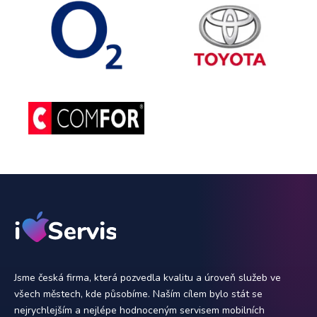
Jsme česká firma, která pozvedla kvalitu a úroveň služeb ve
všech městech, kde působíme. Naším cílem bylo stát se
nejrychlejším a nejlépe hodnoceným servisem mobilních