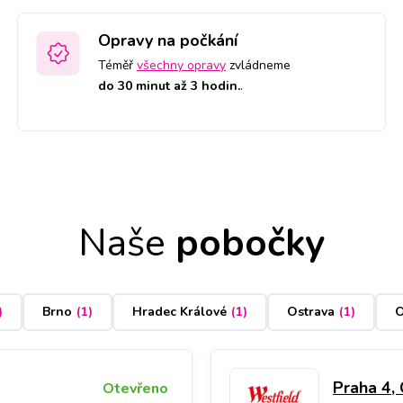
Opravy na počkání
Téměř
všechny opravy
zvládneme
do 30 minut až 3 hodin.
.
Naše
pobočky
)
Brno
(
1
)
Hradec Králové
(
1
)
Ostrava
(
1
)
O
Praha 4,
Otevřeno