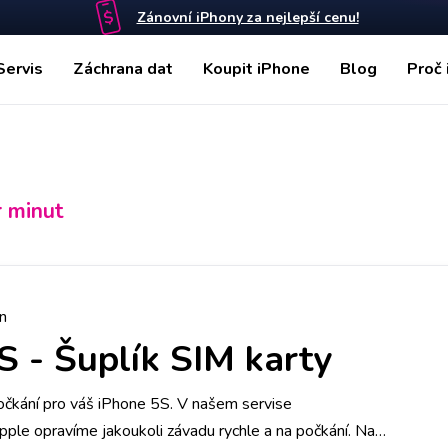
Zánovní iPhony za nejlepší cenu!
Servis
Záchrana dat
Koupit iPhone
Blog
Proč 
r minut
n
5S
-
Šuplík SIM karty
očkání pro váš iPhone 5S. V našem servise
ple opravíme jakoukoli závadu rychle a na počkání. Na