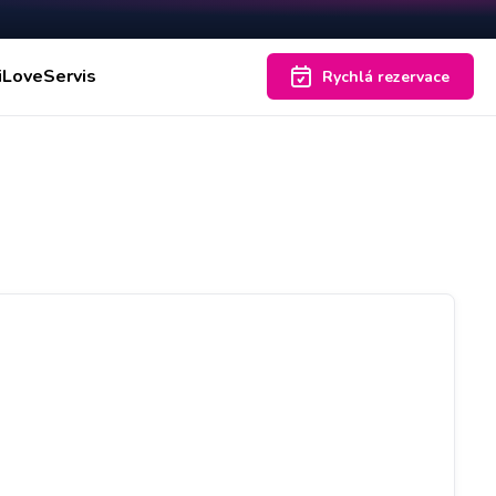
iLoveServis
Rychlá rezervace