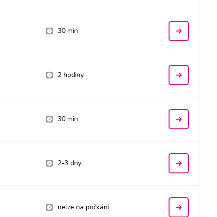
30 min
2 hodiny
30 min
2-3 dny
nelze na počkání