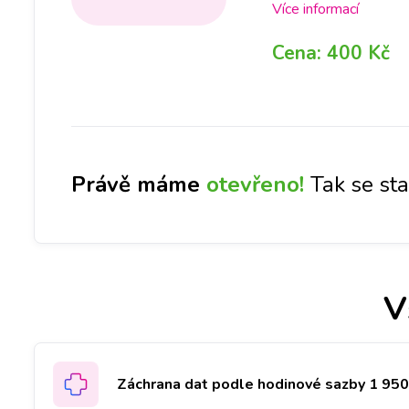
pobočkách iLoveServi
Více informací
DNES měli svůj iPhone
Cena:
400 Kč
Pardubicích a Českých
Právě máme
otevřeno!
Tak se st
V
Záchrana dat podle hodinové sazby 1 950 