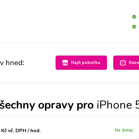
s po celé ČR máme velké sklady dílů, tak abyste ještě
 5S opravený v Praze, Brně, Ostravě, Olomouci, Liberci,
 Budějovicích.
av hned:
Najít pobočku
Reze
šechny opravy pro
iPhone 
Kč vč. DPH / hod.
Na dotaz