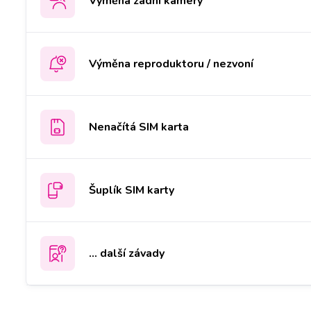
Výměna zadní kamery
Výměna reproduktoru / nezvoní
Nenačítá SIM karta
Šuplík SIM karty
... další závady