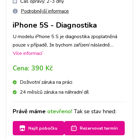
Čas opravy:
2-3 dny
Podrobnější informace
iPhone 5S
-
Diagnostika
U modelu iPhone 5 S je diagnostika zpoplatněná
pouze v případě, že bychom zařízení následně
neopravovali a to částkou dle ceníku. V opačném
Více informací
případě je, v rámci opravy, ZDARMA. Primárně je
Cena:
390 Kč
nutné provedení diagnostiky u nás na pobočce,
abychom dokázali přesně určit, co danou závadu
Doživotní záruka na práci
způsobuje. Následně, po jejím provedení, se s Vámi
24 měsíců záruka na náhradní díl
spojíme a domluvíme se ohledně dalšího postupu
opravy. Bez Vašeho souhlasu další opravy provádět
Právě máme
otevřeno!
Tak se stav hned:
nebudeme. Při diagnostice záleží také na míře
poškození Vašeho iPhone 5 S, časově cca na 1-3
Najít pobočku
Rezervovat termín
dny.