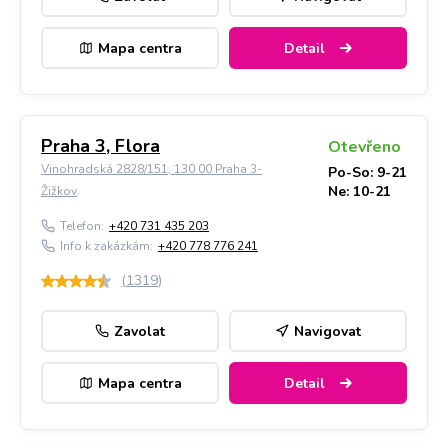
Mapa centra
Detail
Praha 3, Flora
Otevřeno
Vinohradská 2828/151, 130 00 Praha 3-
Po-So: 9-21
Ne: 10-21
Žižkov
Telefon:
+420 731 435 203
Info k zakázkám:
+420 778 776 241
(
1319
)
Zavolat
Navigovat
Mapa centra
Detail