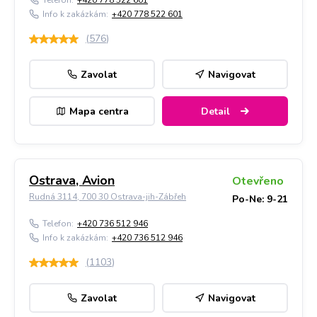
Telefon:
+420 778 522 601
Info k zakázkám:
+420 778 522 601
(
576
)
Zavolat
Navigovat
Mapa centra
Detail
Ostrava, Avion
Otevřeno
Rudná 3114, 700 30 Ostrava-jih-Zábřeh
Po-Ne: 9-21
Telefon:
+420 736 512 946
Info k zakázkám:
+420 736 512 946
(
1103
)
Zavolat
Navigovat