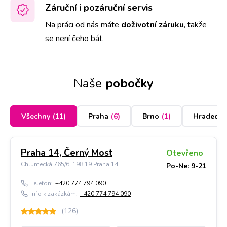
Záruční i pozáruční servis
Na práci od nás máte
doživotní záruku
,
takže
se není čeho bát.
Naše
pobočky
Všechny
(
11
)
Praha
(
6
)
Brno
(
1
)
Hradec K
Praha 14, Černý Most
Otevřeno
Chlumecká 765/6, 198 19 Praha 14
Po-Ne: 9-21
Telefon:
+420 774 794 090
Info k zakázkám:
+420 774 794 090
(
126
)