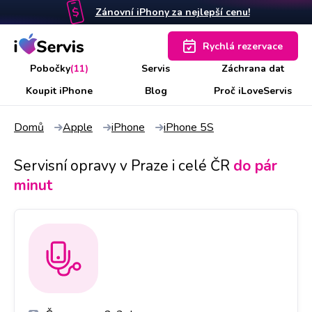
Zánovní iPhony za nejlepší cenu!
Rychlá rezervace
Pobočky
(11)
Servis
Záchrana dat
Koupit iPhone
Blog
Proč iLoveServis
Domů
Apple
iPhone
iPhone 5S
Servisní opravy v Praze i celé ČR
do pár
minut