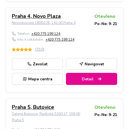
Praha 4, Novo Plaza
Otevřeno
Novodvorská 1800/136, 142 00 Praha 4
Po-Ne: 9-21
Telefon:
+420 775 199 124
Info k zakázkám:
+420 775 199 124
(
310
)
Zavolat
Navigovat
Mapa centra
Detail
Praha 5, Butovice
Otevřeno
Galerie Butovice, Radlická 520/117, 158 00
Po-Ne: 9-21
Praha 5