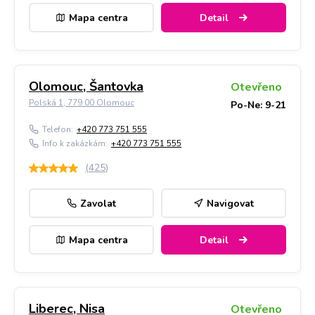
Mapa centra
Detail
Olomouc, Šantovka
Otevřeno
Polská 1, 779 00 Olomouc
Po-Ne: 9-21
Telefon:
+420 773 751 555
Info k zakázkám:
+420 773 751 555
(
425
)
Zavolat
Navigovat
Mapa centra
Detail
Liberec, Nisa
Otevřeno