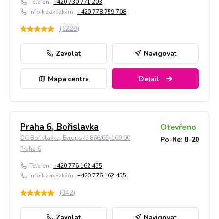
Telefon:
+420 730 771 203
Info k zakázkám:
+420 778 759 708
(
1228
)
Zavolat
Navigovat
Mapa centra
Detail
Praha 6, Bořislavka
Otevřeno
OC Bořislavka, Evropská 866/65, 160 00
Po-Ne: 8-20
Praha 6
Telefon:
+420 776 162 455
Info k zakázkám:
+420 776 162 455
(
342
)
Zavolat
Navigovat