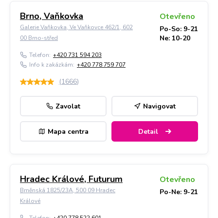
Brno, Vaňkovka
Otevřeno
Galerie Vaňkovka, Ve Vaňkovce 462/1, 602
Po-So: 9-21
Ne: 10-20
00 Brno-střed
Telefon:
+420 731 594 203
Info k zakázkám:
+420 778 759 707
(
1666
)
Zavolat
Navigovat
Mapa centra
Detail
Hradec Králové, Futurum
Otevřeno
Brněnská 1825/23A, 500 09 Hradec
Po-Ne: 9-21
Králové