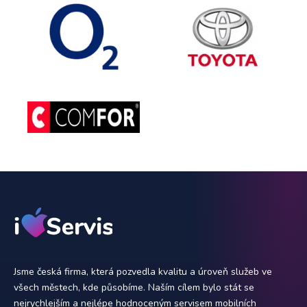
Jsme česká firma, která pozvedla kvalitu a úroveň služeb ve
všech městech, kde působíme. Naším cílem bylo stát se
nejrychlejším a nejlépe hodnoceným servisem mobilních