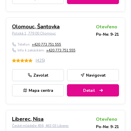
Olomouc, Šantovka
Otevřeno
Polská 1, 779 00 Olomouc
Po-Ne: 9-21
Telefon:
+420 773 751 555
Info k zakázkám:
+420 773 751 555
(
425
)
Zavolat
Navigovat
Mapa centra
Detail
Liberec, Nisa
Otevřeno
České mládeže 456, 463 03 Liberec
Po-Ne: 9-21