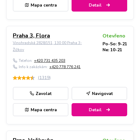
Mapa centra
Detail
Praha 3, Flora
Otevřeno
Vinohradská 2828/151, 130 00 Praha 3-
Po-So: 9-21
Ne: 10-21
Žižkov
Telefon:
+420 731 435 203
Info k zakázkám:
+420 778 776 241
(
1319
)
Zavolat
Navigovat
Mapa centra
Detail