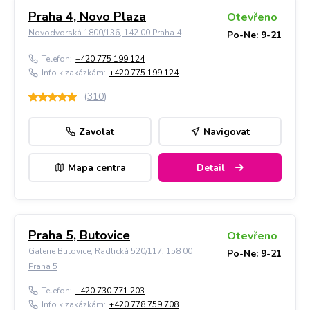
Praha 4, Novo Plaza
Otevřeno
Novodvorská 1800/136, 142 00 Praha 4
Po-Ne: 9-21
Telefon:
+420 775 199 124
Info k zakázkám:
+420 775 199 124
(
310
)
Zavolat
Navigovat
Mapa centra
Detail
Praha 5, Butovice
Otevřeno
Galerie Butovice, Radlická 520/117, 158 00
Po-Ne: 9-21
Praha 5
Telefon:
+420 730 771 203
Info k zakázkám:
+420 778 759 708