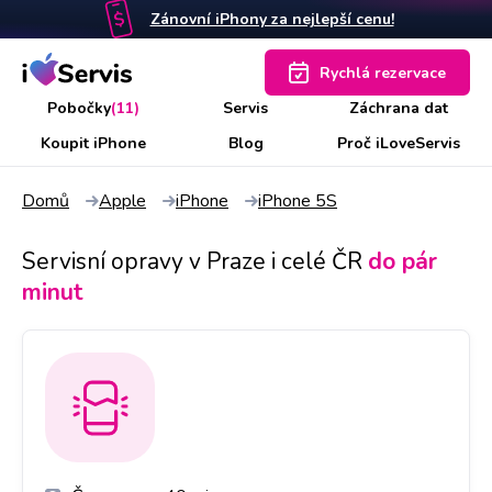
Zánovní iPhony za nejlepší cenu!
Rychlá rezervace
Pobočky
(11)
Servis
Záchrana dat
Koupit iPhone
Blog
Proč iLoveServis
Domů
Apple
iPhone
iPhone 5S
Servisní opravy v Praze i celé ČR
do pár
minut