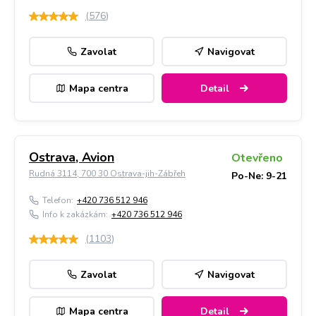
(
576
)
Zavolat
Navigovat
Mapa centra
Detail
Ostrava, Avion
Otevřeno
Rudná 3114, 700 30 Ostrava-jih-Zábřeh
Po-Ne: 9-21
Telefon:
+420 736 512 946
Info k zakázkám:
+420 736 512 946
(
1103
)
Zavolat
Navigovat
Mapa centra
Detail