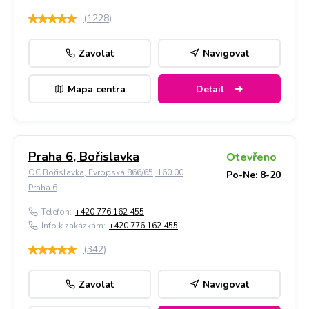
(
1228
)
Zavolat
Navigovat
Mapa centra
Detail
Praha 6, Bořislavka
Otevřeno
OC Bořislavka, Evropská 866/65, 160 00
Po-Ne: 8-20
Praha 6
Telefon:
+420 776 162 455
Info k zakázkám:
+420 776 162 455
(
342
)
Zavolat
Navigovat