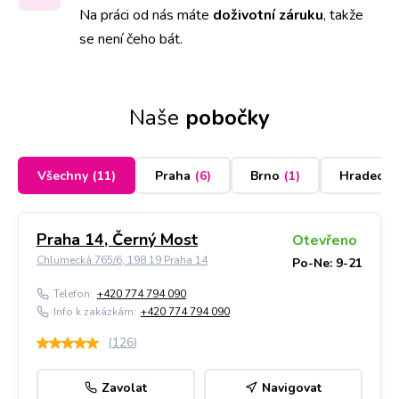
Na práci od nás máte
doživotní záruku
,
takže
se není čeho bát.
Naše
pobočky
Všechny
(
11
)
Praha
(
6
)
Brno
(
1
)
Hradec K
Praha 14, Černý Most
Otevřeno
Chlumecká 765/6, 198 19 Praha 14
Po-Ne: 9-21
Telefon:
+420 774 794 090
Info k zakázkám:
+420 774 794 090
(
126
)
Zavolat
Navigovat