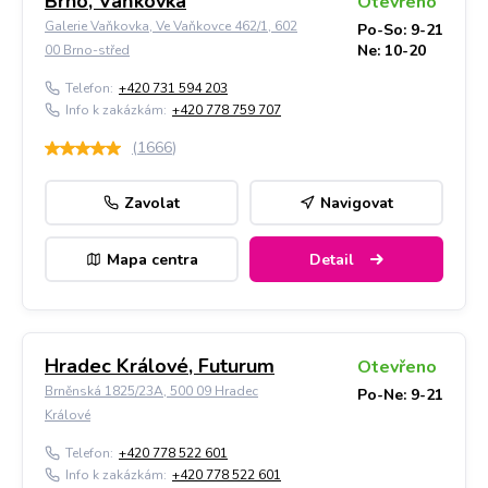
Brno, Vaňkovka
Otevřeno
Galerie Vaňkovka, Ve Vaňkovce 462/1, 602
Po-So: 9-21
Ne: 10-20
00 Brno-střed
Telefon:
+420 731 594 203
Info k zakázkám:
+420 778 759 707
(
1666
)
Zavolat
Navigovat
Mapa centra
Detail
Hradec Králové, Futurum
Otevřeno
Brněnská 1825/23A, 500 09 Hradec
Po-Ne: 9-21
Králové
Telefon:
+420 778 522 601
Info k zakázkám:
+420 778 522 601