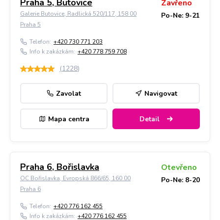
Praha 5, Butovice
Zavřeno
Galerie Butovice, Radlická 520/117, 158 00
Po-Ne: 9-21
Praha 5
Telefon:
+420 730 771 203
Info k zakázkám:
+420 778 759 708
(
1228
)
Zavolat
Navigovat
Mapa centra
Detail
Praha 6, Bořislavka
Otevřeno
OC Bořislavka, Evropská 866/65, 160 00
Po-Ne: 8-20
Praha 6
Telefon:
+420 776 162 455
Info k zakázkám:
+420 776 162 455