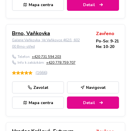
Mapa centra
Detail
Brno, Vaňkovka
Zavřeno
Galerie Vaňkovka, Ve Vaňkovce 462/1, 602
Po-So: 9-21
Ne: 10-20
00 Brno-střed
Telefon:
+420 731 594 203
Info k zakázkám:
+420 778 759 707
(
1666
)
Zavolat
Navigovat
Mapa centra
Detail