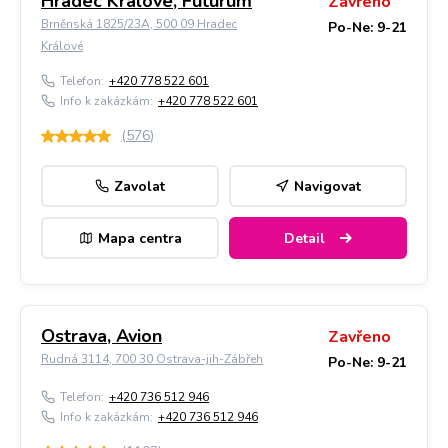
Hradec Králové, Futurum
Zavřeno
Brněnská 1825/23A, 500 09 Hradec
Po-Ne: 9-21
Králové
Telefon:
+420 778 522 601
Info k zakázkám:
+420 778 522 601
(
576
)
Zavolat
Navigovat
Mapa centra
Detail
Ostrava, Avion
Zavřeno
Rudná 3114, 700 30 Ostrava-jih-Zábřeh
Po-Ne: 9-21
Telefon:
+420 736 512 946
Info k zakázkám:
+420 736 512 946