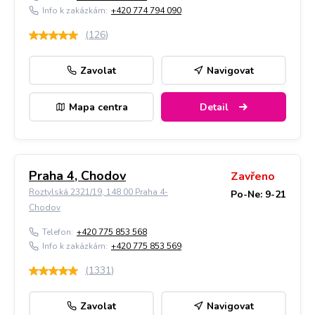
Info k zakázkám:
+420 774 794 090
(
126
)
Zavolat
Navigovat
Mapa centra
Detail
Praha 4, Chodov
Zavřeno
Roztylská 2321/19, 148 00 Praha 4-
Po-Ne: 9-21
Chodov
Telefon:
+420 775 853 568
Info k zakázkám:
+420 775 853 569
(
1331
)
Zavolat
Navigovat