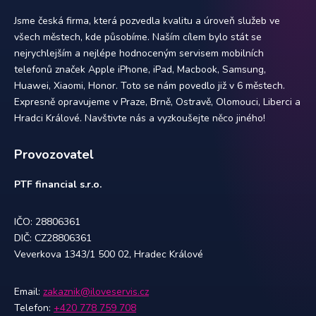
Jsme česká firma, která pozvedla kvalitu a úroveň služeb ve
všech městech, kde působíme. Naším cílem bylo stát se
nejrychlejším a nejlépe hodnoceným servisem mobilních
telefonů značek Apple iPhone, iPad, Macbook, Samsung,
Huawei, Xiaomi, Honor. Toto se nám povedlo již v 6 městech.
Expresně opravujeme v Praze, Brně, Ostravě, Olomouci, Liberci a
Hradci Králové. Navštivte nás a vyzkoušejte něco jiného!
Provozovatel
PTF financial s.r.o.
IČO: 28806361
DIČ: CZ28806361
Veverkova 1343/1 500 02, Hradec Králové
Email:
zakaznik@iloveservis.cz
Telefon:
+420 778 759 708