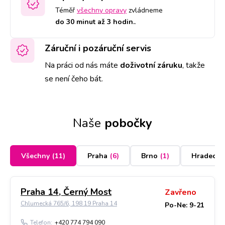
Téměř
všechny opravy
zvládneme
do 30 minut až 3 hodin.
.
Záruční i pozáruční servis
Na práci od nás máte
doživotní záruku
,
takže
se není čeho bát.
Naše
pobočky
Všechny
(
11
)
Praha
(
6
)
Brno
(
1
)
Hradec K
Praha 14, Černý Most
Zavřeno
Chlumecká 765/6, 198 19 Praha 14
Po-Ne: 9-21
Telefon:
+420 774 794 090