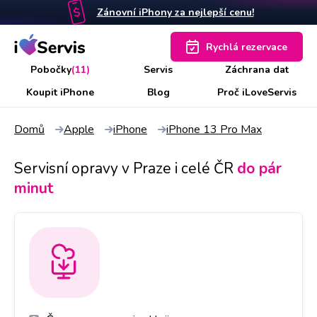
Zánovní iPhony za nejlepší cenu!
Rychlá rezervace
Pobočky
(11)
Servis
Záchrana dat
Koupit iPhone
Blog
Proč iLoveServis
Domů
Apple
iPhone
iPhone 13 Pro Max
Servisní opravy v Praze i celé ČR
do pár
minut