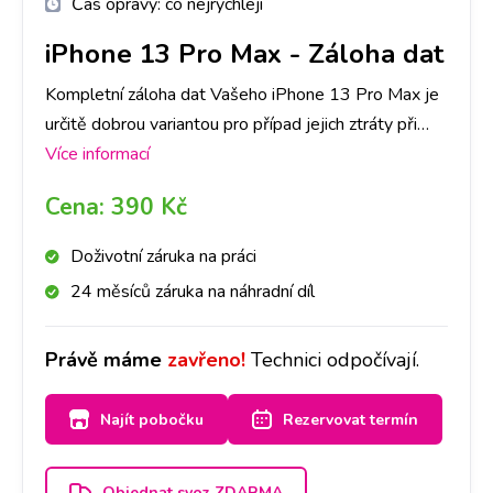
Čas opravy:
co nejrychleji
iPhone 13 Pro Max
-
Záloha dat
Kompletní záloha dat Vašeho iPhone 13 Pro Max je
určitě dobrou variantou pro případ jejich ztráty při
přehrávání telefonu či aktualizaci softwaru. Vaše data
Více informací
uložíme a po opravě je zase nahrajeme zpět do
Cena:
390 Kč
Vašeho přístroje. Časově záleží na objemu dat, který
máte uložen. Máte-li však hodně dat, doporučujeme
Doživotní záruka na práci
si s sebou vzít externí disk.
24 měsíců záruka na náhradní díl
Právě máme
zavřeno!
Technici odpočívají.
Najít pobočku
Rezervovat termín
Objednat svoz ZDARMA