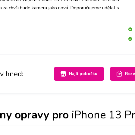
a za chvíli bude kamera jako nová. Doporučujeme udělat si
pobočce a vyměníme ji do hodiny.
av hned:
Najít pobočku
Reze
ny opravy pro
iPhone 13 P