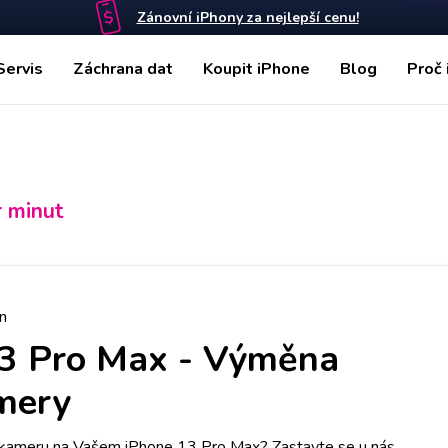
Zánovní iPhony za nejlepší cenu!
Servis
Záchrana dat
Koupit iPhone
Blog
Proč 
r minut
n
3 Pro Max
-
Výměna
mery
 kameru na Vašem iPhone 13 Pro Max? Zastavte se u nás