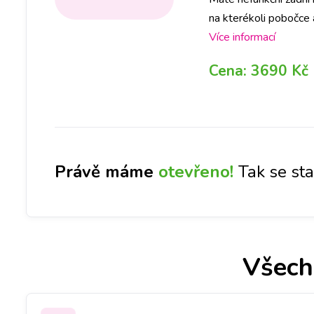
na kterékoli pobočce 
rezervaci na vybrané 
Více informací
Cena:
3690 Kč
Právě máme
otevřeno!
Tak se st
Všech