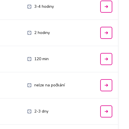
3-4 hodiny
2 hodiny
120 min
nelze na počkání
2-3 dny