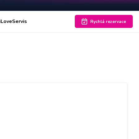
iLoveServis
Rychlá rezervace