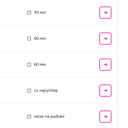
30 min
60 min
60 min
co nejrychleji
nelze na počkání