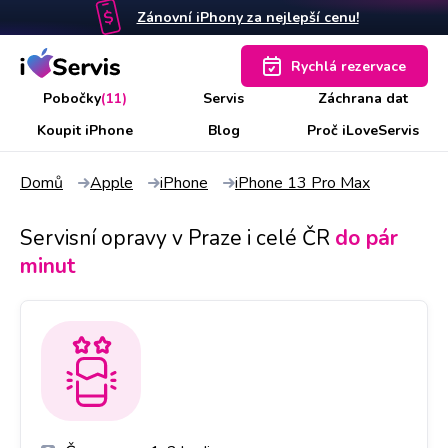
Zánovní iPhony za nejlepší cenu!
Rychlá rezervace
Pobočky
(11)
Servis
Záchrana dat
Koupit iPhone
Blog
Proč iLoveServis
Domů
Apple
iPhone
iPhone 13 Pro Max
Servisní opravy v Praze i celé ČR
do pár
minut