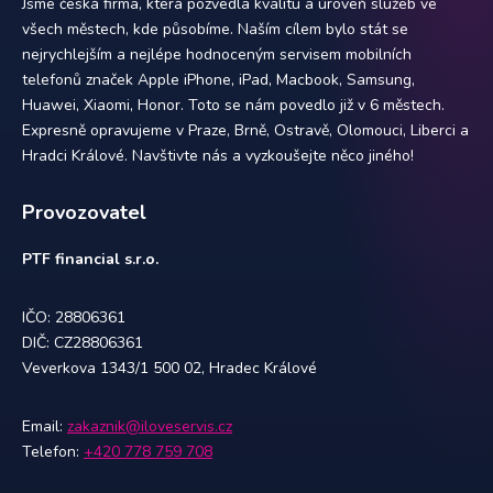
Jsme česká firma, která pozvedla kvalitu a úroveň služeb ve
všech městech, kde působíme. Naším cílem bylo stát se
nejrychlejším a nejlépe hodnoceným servisem mobilních
telefonů značek Apple iPhone, iPad, Macbook, Samsung,
Huawei, Xiaomi, Honor. Toto se nám povedlo již v 6 městech.
Expresně opravujeme v Praze, Brně, Ostravě, Olomouci, Liberci a
Hradci Králové. Navštivte nás a vyzkoušejte něco jiného!
Provozovatel
PTF financial s.r.o.
IČO: 28806361
DIČ: CZ28806361
Veverkova 1343/1 500 02, Hradec Králové
Email:
zakaznik@iloveservis.cz
Telefon:
+420 778 759 708