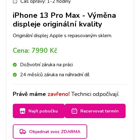
Čas opravy:
1-2 hodiny
iPhone 13 Pro Max
-
Výměna
displeje originální kvality
Originální displej Apple s repasovaným sklem.
Cena:
7990 Kč
Doživotní záruka na práci
24 měsíců záruka na náhradní díl
Právě máme
zavřeno!
Technici odpočívají.
Najít pobočku
Rezervovat termín
Objednat svoz ZDARMA