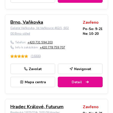
Brno, Vaňkovka
Zavřeno
Galerie Vaňkovka, Ve Vaňkovce 462/1, 602
Po-So: 9-21
Ne: 10-20
00 Brno-střed
Telefon:
+420 731 594 203
Info k zakázkám:
+420 778 759 707
(
1666
)
Zavolat
Navigovat
Mapa centra
Detail
Hradec Králové, Futurum
Zavřeno
Brněnská 1825/23A, 500 09 Hradec