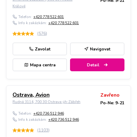
Po-Ne: 9-21
Králové
Telefon:
+420 778 522 601
Info k zakázkám:
+420 778 522 601
(
576
)
Zavolat
Navigovat
Mapa centra
Detail
Ostrava, Avion
Zavřeno
Rudná 3114, 700 30 Ostrava-jih-Zábřeh
Po-Ne: 9-21
Telefon:
+420 736 512 946
Info k zakázkám:
+420 736 512 946
(
1103
)