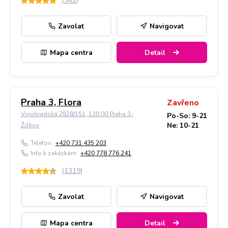
(
342
)
Zavolat
Navigovat
Mapa centra
Detail
Praha 3, Flora
Zavřeno
Vinohradská 2828/151, 130 00 Praha 3-
Po-So: 9-21
Ne: 10-21
Žižkov
Telefon:
+420 731 435 203
Info k zakázkám:
+420 778 776 241
(
1319
)
Zavolat
Navigovat
Mapa centra
Detail