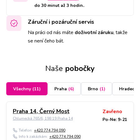
do 30 minut až 3 hodin.
.
Záruční i pozáruční servis
Na práci od nás máte
doživotní záruku
,
takže
se není čeho bát.
Naše
pobočky
Všechny
(
11
)
Praha
(
6
)
Brno
(
1
)
Hradec K
Praha 14, Černý Most
Zavřeno
Chlumecká 765/6, 198 19 Praha 14
Po-Ne: 9-21
Telefon:
+420 774 794 090
Info k zakázkám:
+420 774 794 090