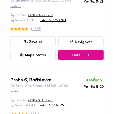
Galerie Butovice, Radlická 520/117, 158 00
Po-Ne: 9-21
Praha 5
Telefon:
+420 730 771 203
Info k zakázkám:
+420 778 759 708
(
1228
)
Zavolat
Navigovat
Mapa centra
Detail
Praha 6, Bořislavka
Otevřeno
OC Bořislavka, Evropská 866/65, 160 00
Po-Ne: 8-20
Praha 6
Telefon:
+420 776 162 455
Info k zakázkám:
+420 776 162 455