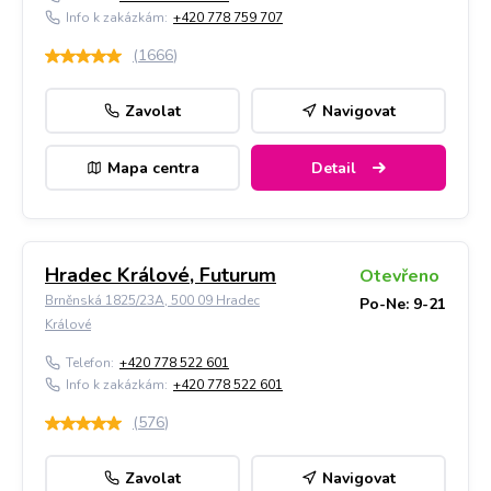
Info k zakázkám:
+420 778 759 707
(
1666
)
Zavolat
Navigovat
Mapa centra
Detail
Hradec Králové, Futurum
Otevřeno
Brněnská 1825/23A, 500 09 Hradec
Po-Ne: 9-21
Králové
Telefon:
+420 778 522 601
Info k zakázkám:
+420 778 522 601
(
576
)
Zavolat
Navigovat