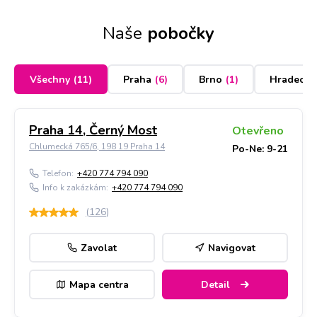
Naše
pobočky
Všechny
(
11
)
Praha
(
6
)
Brno
(
1
)
Hradec K
Praha 14, Černý Most
Otevřeno
Chlumecká 765/6, 198 19 Praha 14
Po-Ne: 9-21
Telefon:
+420 774 794 090
Info k zakázkám:
+420 774 794 090
(
126
)
Zavolat
Navigovat
Mapa centra
Detail