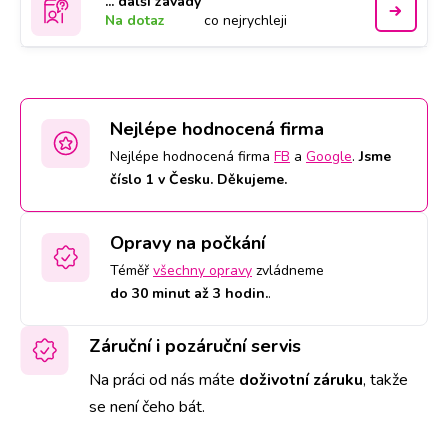
... další závady
Na dotaz
co nejrychleji
Nejlépe hodnocená firma
Nejlépe hodnocená firma
FB
a
Google
.
Jsme
číslo 1 v Česku. Děkujeme.
Opravy na počkání
Téměř
všechny opravy
zvládneme
do 30 minut až 3 hodin.
.
Záruční i pozáruční servis
Na práci od nás máte
doživotní záruku
,
takže
se není čeho bát.