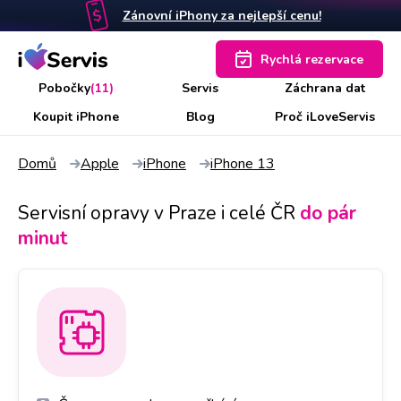
Zánovní iPhony za nejlepší cenu!
Rychlá rezervace
Pobočky
(11)
Servis
Záchrana dat
Koupit iPhone
Blog
Proč iLoveServis
Domů
Apple
iPhone
iPhone 13
Servisní opravy v Praze i celé ČR
do pár
minut