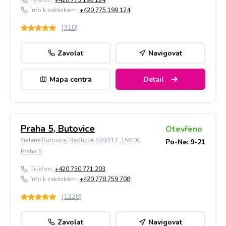
Telefon:
+420 775 199 124
Info k zakázkám:
+420 775 199 124
(
310
)
Zavolat
Navigovat
Mapa centra
Detail
Praha 5, Butovice
Otevřeno
Galerie Butovice, Radlická 520/117, 158 00
Po-Ne: 9-21
Praha 5
Telefon:
+420 730 771 203
Info k zakázkám:
+420 778 759 708
(
1228
)
Zavolat
Navigovat