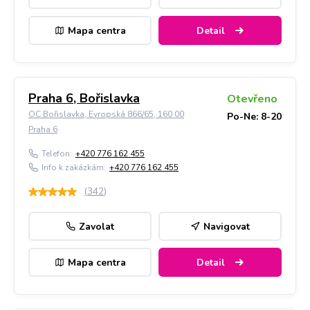
Mapa centra
Detail
Praha 6, Bořislavka
Otevřeno
OC Bořislavka, Evropská 866/65, 160 00
Po-Ne: 8-20
Praha 6
Telefon:
+420 776 162 455
Info k zakázkám:
+420 776 162 455
(
342
)
Zavolat
Navigovat
Mapa centra
Detail