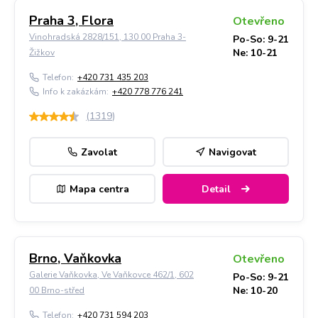
Praha 3, Flora
Otevřeno
Vinohradská 2828/151, 130 00 Praha 3-
Po-So: 9-21
Ne: 10-21
Žižkov
Telefon:
+420 731 435 203
Info k zakázkám:
+420 778 776 241
(
1319
)
Zavolat
Navigovat
Mapa centra
Detail
Brno, Vaňkovka
Otevřeno
Galerie Vaňkovka, Ve Vaňkovce 462/1, 602
Po-So: 9-21
Ne: 10-20
00 Brno-střed
Telefon:
+420 731 594 203