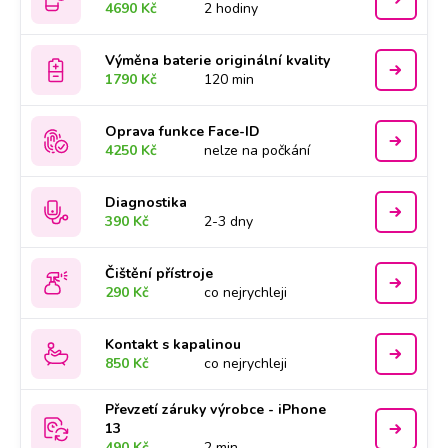
4690 Kč
2 hodiny
Výměna baterie originální kvality
1790 Kč
120 min
Oprava funkce Face-ID
4250 Kč
nelze na počkání
Diagnostika
390 Kč
2-3 dny
Čištění přístroje
290 Kč
co nejrychleji
Kontakt s kapalinou
850 Kč
co nejrychleji
Převzetí záruky výrobce - iPhone
13
490 Kč
2 min