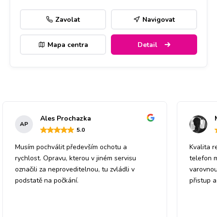
Zavolat
Navigovat
Mapa centra
Detail
Ales Prochazka
AP
5
.0
Musím pochválit především ochotu a
Kvalita r
rychlost. Opravu, kterou v jiném servisu
telefon 
označili za neproveditelnou, tu zvládli v
varovnou
podstatě na počkání.
přistup 