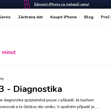
Zánovní iPhony za nejlepší cenu!
Servis
Záchrana dat
Koupit iPhone
Blog
Proč 
r minut
ny
3
-
Diagnostika
e diagnostika zpoplatněná pouze v případě, že bychom
pravovali a to částkou dle ceníku. V opačném případě je, v