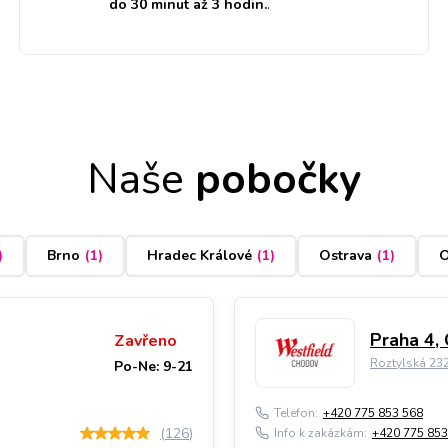
do 30 minut až 3 hodin.
.
Naše
pobočky
)
Brno
(
1
)
Hradec Králové
(
1
)
Ostrava
(
1
)
O
Praha 4,
Zavřeno
Roztylská 23
Po-Ne: 9-21
Telefon:
+420 775 853 568
(
126
)
Info k zakázkám:
+420 775 853