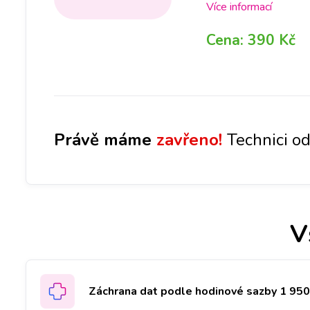
rámci opravy, ZDARMA
Více informací
pobočce, abychom dok
Cena:
390 Kč
po jejím provedení, 
opravy. Bez Vašeho s
záleží také na míře p
Právě máme
zavřeno!
Technici od
V
Záchrana dat podle hodinové sazby 1 950 