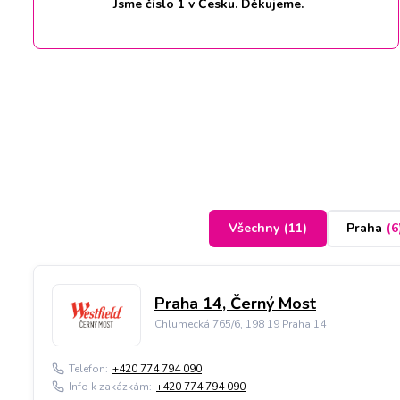
Jsme číslo 1 v Česku. Děkujeme.
Všechny
(
11
)
Praha
(
6
Praha 14, Černý Most
Chlumecká 765/6, 198 19 Praha 14
Telefon:
+420 774 794 090
Info k zakázkám:
+420 774 794 090