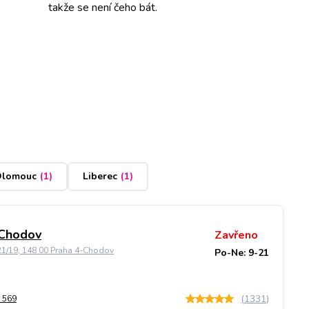
takže se není čeho bát.
lomouc
(
1
)
Liberec
(
1
)
 Chodov
Zavřeno
21/19, 148 00 Praha 4-Chodov
Po-Ne: 9-21
(
1331
)
 569