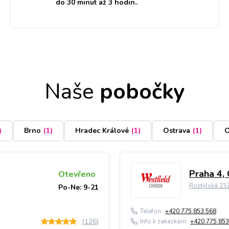
do 30 minut až 3 hodin.
.
Naše
pobočky
)
Brno
(
1
)
Hradec Králové
(
1
)
Ostrava
(
1
)
O
Praha 4,
Otevřeno
Roztylská 23
Po-Ne: 9-21
Telefon:
+420 775 853 568
(
126
)
Info k zakázkám:
+420 775 853