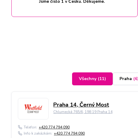
Jsme číslo 1 v Česku. Děkujeme.
Všechny
(
11
)
Praha
(
6
Praha 14, Černý Most
Chlumecká 765/6, 198 19 Praha 14
Telefon:
+420 774 794 090
Info k zakázkám:
+420 774 794 090