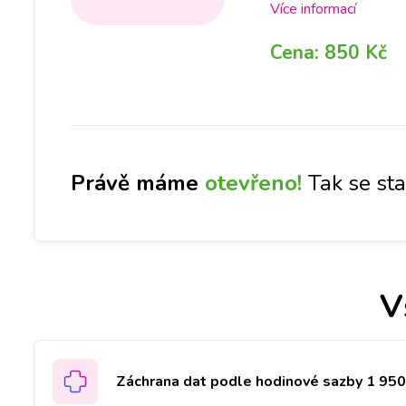
možné. Kontakt s kapal
Více informací
poškodila. V některýc
Cena:
850 Kč
některých případech 
zařízení od kapaliny
povedla, popř. co je 
informovat. Jelikož se
Právě máme
otevřeno!
Tak se st
V
Záchrana dat podle hodinové sazby 1 950 