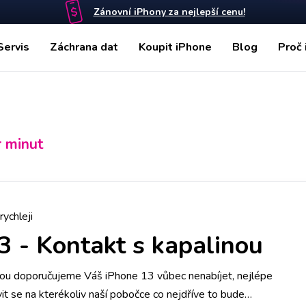
Zánovní iPhony za nejlepší cenu!
Servis
Záchrana dat
Koupit iPhone
Blog
Proč 
r minut
rychleji
3
-
Kontakt s kapalinou
nou doporučujeme Váš iPhone 13 vůbec nenabíjet, nejlépe
vit se na kterékoliv naší pobočce co nejdříve to bude