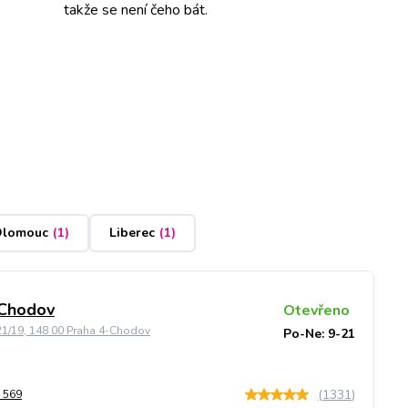
takže se není čeho bát.
lomouc
(
1
)
Liberec
(
1
)
 Chodov
Otevřeno
21/19, 148 00 Praha 4-Chodov
Po-Ne: 9-21
(
1331
)
 569