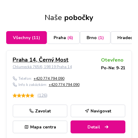
Naše
pobočky
Všechny
(
11
)
Praha
(
6
)
Brno
(
1
)
Hradec K
Praha 14, Černý Most
Otevřeno
Chlumecká 765/6, 198 19 Praha 14
Po-Ne: 9-21
Telefon:
+420 774 794 090
Info k zakázkám:
+420 774 794 090
(
126
)
Zavolat
Navigovat
Mapa centra
Detail