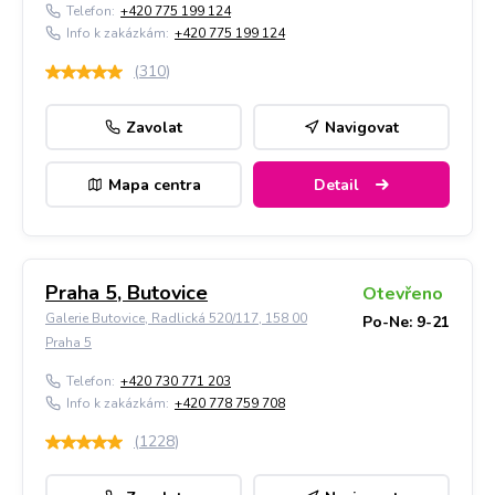
Telefon:
+420 775 199 124
Info k zakázkám:
+420 775 199 124
(
310
)
Zavolat
Navigovat
Mapa centra
Detail
Praha 5, Butovice
Otevřeno
Galerie Butovice, Radlická 520/117, 158 00
Po-Ne: 9-21
Praha 5
Telefon:
+420 730 771 203
Info k zakázkám:
+420 778 759 708
(
1228
)