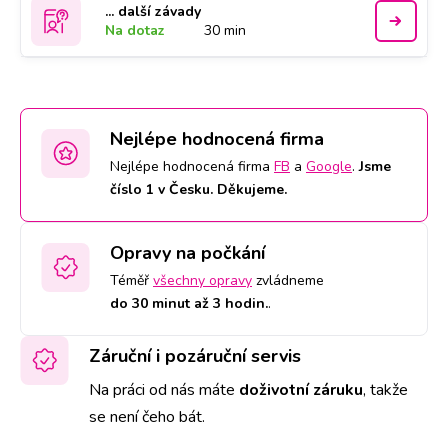
... další závady
Na dotaz
30 min
Nejlépe hodnocená firma
Nejlépe hodnocená firma
FB
a
Google
.
Jsme
číslo 1 v Česku. Děkujeme.
Opravy na počkání
Téměř
všechny opravy
zvládneme
do 30 minut až 3 hodin.
.
Záruční i pozáruční servis
Na práci od nás máte
doživotní záruku
,
takže
se není čeho bát.