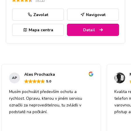
Zavolat
Navigovat
Mapa centra
Detail
Ales Prochazka
AP
5
.0
Musím pochválit především ochotu a
Kvalita r
rychlost. Opravu, kterou v jiném servisu
telefon 
označili za neproveditelnou, tu zvládli v
varovnou
podstatě na počkání.
přistup 