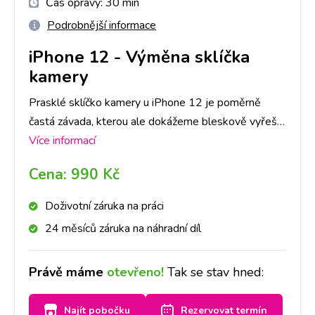
Čas opravy:
30 min
Podrobnější informace
iPhone 12
-
Výměna sklíčka
kamery
Prasklé sklíčko kamery u iPhone 12 je poměrně
častá závada, kterou ale dokážeme bleskově vyřešit!
Do půl hodiny sklíčko vyměníme.
Více informací
Cena:
990 Kč
Doživotní záruka na práci
24 měsíců záruka na náhradní díl
Právě máme
otevřeno!
Tak se stav hned:
Najít pobočku
Rezervovat termín