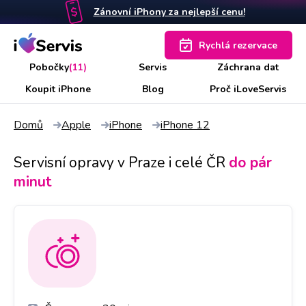
Zánovní iPhony za nejlepší cenu!
Rychlá rezervace
Pobočky
(11)
Servis
Záchrana dat
Koupit iPhone
Blog
Proč iLoveServis
Domů
Apple
iPhone
iPhone 12
Servisní opravy v Praze i celé ČR
do pár
minut