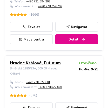
Telefon:
+420 731 594 203
Info k zakázkám:
+420 778 759 707
(
1666
)
Zavolat
Navigovat
Mapa centra
Detail
Hradec Králové, Futurum
Otevřeno
Brněnská 1825/23A, 500 09 Hradec
Po-Ne: 9-21
Králové
Telefon:
+420 778 522 601
Info k zakázkám:
+420 778 522 601
(
576
)
Zavolat
Navigovat