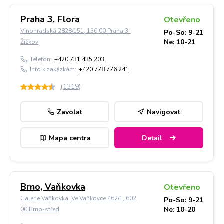
Praha 3, Flora
Otevřeno
Vinohradská 2828/151, 130 00 Praha 3-
Po-So: 9-21
Ne: 10-21
Žižkov
Telefon:
+420 731 435 203
Info k zakázkám:
+420 778 776 241
(
1319
)
Zavolat
Navigovat
Mapa centra
Detail
Brno, Vaňkovka
Otevřeno
Galerie Vaňkovka, Ve Vaňkovce 462/1, 602
Po-So: 9-21
Ne: 10-20
00 Brno-střed