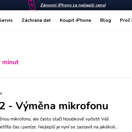
Zánovní iPhony za nejlepší cenu!
Servis
Záchrana dat
Koupit iPhone
Blog
Proč 
r minut
n
2
-
Výměna mikrofonu
ou mikrofonu, ale často stačí hloubkově vyčistit Váš
tříte čas i peníze. Nejlepší je nyní se zastavit na jakékoliv