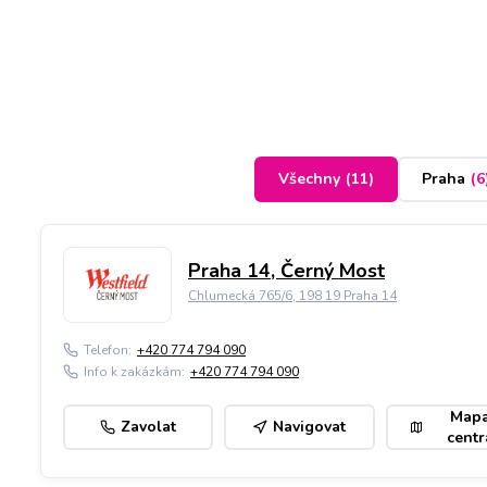
Všechny
(
11
)
Praha
(
6
Praha 14, Černý Most
Chlumecká 765/6, 198 19 Praha 14
Telefon:
+420 774 794 090
Info k zakázkám:
+420 774 794 090
Map
Zavolat
Navigovat
centr