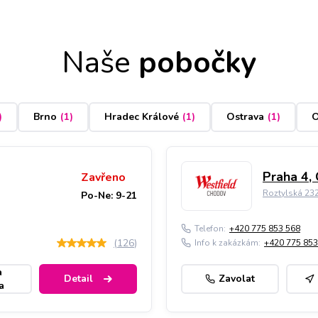
Naše
pobočky
)
Brno
(
1
)
Hradec Králové
(
1
)
Ostrava
(
1
)
O
Praha 4,
Zavřeno
Roztylská 23
Po-Ne: 9-21
Telefon:
+420 775 853 568
(
126
)
Info k zakázkám:
+420 775 853
a
Detail
Zavolat
a