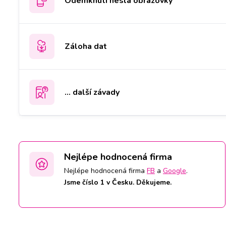
Odemknutí hesla obrazovky
Záloha dat
... další závady
Nejlépe hodnocená firma
Nejlépe hodnocená firma
FB
a
Google
.
Jsme číslo 1 v Česku. Děkujeme.