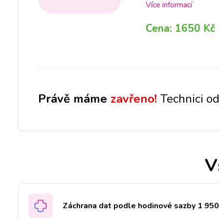
pobočce a hned se n
Více informací
Cena:
1650 Kč
Právě máme
zavřeno!
Technici od
V
Záchrana dat podle hodinové sazby 1 950 