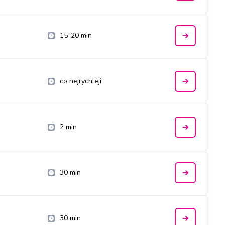
15-20 min
co nejrychleji
2 min
30 min
30 min