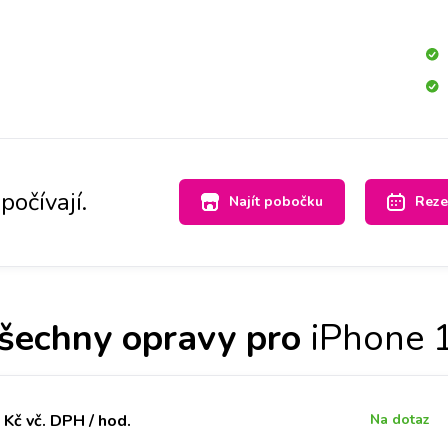
a to mrkneme.
počívají.
Najít pobočku
Reze
šechny opravy pro
iPhone 
Kč vč. DPH / hod.
Na dotaz