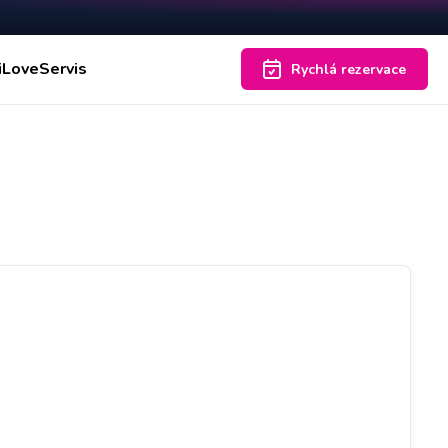
iLoveServis
Rychlá rezervace