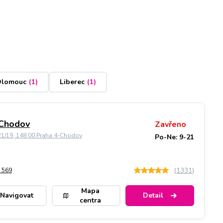
lomouc
(
1
)
Liberec
(
1
)
 Chodov
Zavřeno
21/19, 148 00 Praha 4-Chodov
Po-Ne: 9-21
(
1331
)
 569
Mapa
Navigovat
Detail
centra