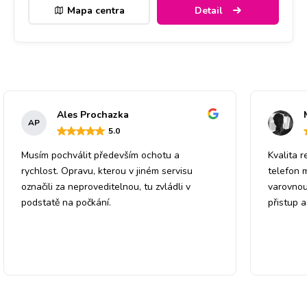
Mapa centra
Detail
Ales Prochazka
AP
5
.0
Musím pochválit především ochotu a
Kvalita r
rychlost. Opravu, kterou v jiném servisu
telefon 
označili za neproveditelnou, tu zvládli v
varovnou
podstatě na počkání.
přistup 