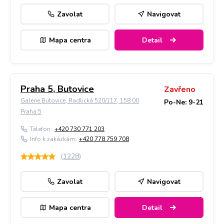
Zavolat
Navigovat
Mapa centra
Detail
Praha 5, Butovice
Zavřeno
Galerie Butovice, Radlická 520/117, 158 00
Po-Ne: 9-21
Praha 5
Telefon:
+420 730 771 203
Info k zakázkám:
+420 778 759 708
(
1228
)
Zavolat
Navigovat
Mapa centra
Detail