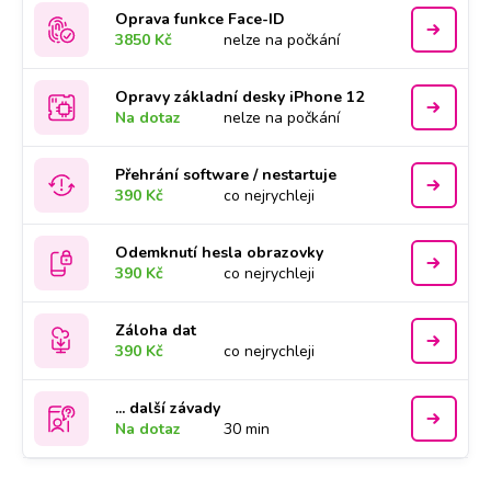
Oprava funkce Face-ID
3850 Kč
nelze na počkání
Opravy základní desky iPhone 12
Na dotaz
nelze na počkání
Přehrání software / nestartuje
390 Kč
co nejrychleji
Odemknutí hesla obrazovky
390 Kč
co nejrychleji
Záloha dat
390 Kč
co nejrychleji
... další závady
Na dotaz
30 min