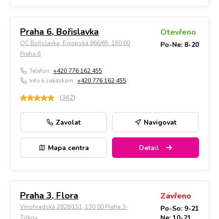
Praha 6, Bořislavka
Otevřeno
OC Bořislavka, Evropská 866/65, 160 00
Po-Ne: 8-20
Praha 6
Telefon:
+420 776 162 455
Info k zakázkám:
+420 776 162 455
(
342
)
Zavolat
Navigovat
Mapa centra
Detail
Praha 3, Flora
Zavřeno
Vinohradská 2828/151, 130 00 Praha 3-
Po-So: 9-21
Ne: 10-21
Žižkov