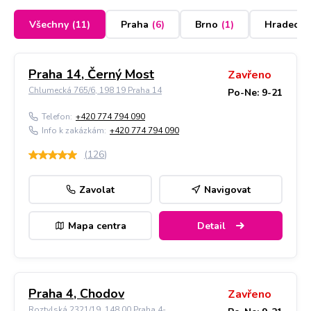
Všechny
(
11
)
Praha
(
6
)
Brno
(
1
)
Hradec K
Praha 14, Černý Most
Zavřeno
Chlumecká 765/6, 198 19 Praha 14
Po-Ne: 9-21
Telefon:
+420 774 794 090
Info k zakázkám:
+420 774 794 090
(
126
)
Zavolat
Navigovat
Mapa centra
Detail
Praha 4, Chodov
Zavřeno
Roztylská 2321/19, 148 00 Praha 4-