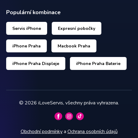
Populární kombinace
Servis iPhone
Expresní pobočky
iPhone Praha
Macbook Praha
iPhone Praha Displeje
iPhone Praha Baterie
©
2026
iLoveServis, všechny práva vyhrazena.
Obchodní podmínky
a
Ochrana osobních údajů