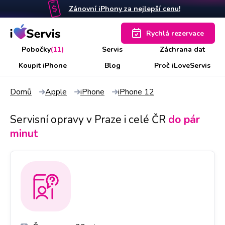
Zánovní iPhony za nejlepší cenu!
Rychlá rezervace
Pobočky
(11)
Servis
Záchrana dat
Koupit iPhone
Blog
Proč iLoveServis
Domů
Apple
iPhone
iPhone 12
Servisní opravy v Praze i celé ČR
do pár
minut