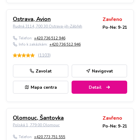
Ostrava, Avion
Zavřeno
Rudná 3114, 700 30 Ostrava-jih-Zábřeh
Po-Ne: 9-21
Telefon:
+420 736 512 946
Info k zakázkám:
+420 736 512 946
(
1103
)
Zavolat
Navigovat
Mapa centra
Detail
Olomouc, Šantovka
Zavřeno
Polská 1, 779 00 Olomouc
Po-Ne: 9-21
Telefon:
+420 773 751 555