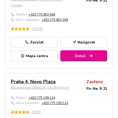
Po-Ne: 9-21
Chodov
Telefon:
+420 775 853 568
Info k zakázkám:
+420 775 853 569
(
1331
)
Zavolat
Navigovat
Mapa centra
Detail
Praha 4, Novo Plaza
Zavřeno
Novodvorská 1800/136, 142 00 Praha 4
Po-Ne: 9-21
Telefon:
+420 775 199 124
Info k zakázkám:
+420 775 199 124
(
310
)