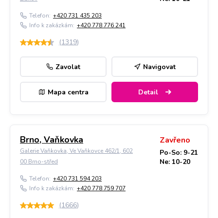
Telefon:
+420 731 435 203
Info k zakázkám:
+420 778 776 241
(
1319
)
Zavolat
Navigovat
Mapa centra
Detail
Brno, Vaňkovka
Zavřeno
Galerie Vaňkovka, Ve Vaňkovce 462/1, 602
Po-So: 9-21
Ne: 10-20
00 Brno-střed
Telefon:
+420 731 594 203
Info k zakázkám:
+420 778 759 707
(
1666
)