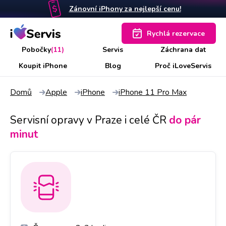
Zánovní iPhony za nejlepší cenu!
Rychlá rezervace
Pobočky
(11)
Servis
Záchrana dat
Koupit iPhone
Blog
Proč iLoveServis
Domů
Apple
iPhone
iPhone 11 Pro Max
Servisní opravy v Praze i celé ČR
do pár
minut