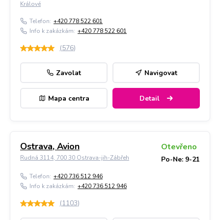
Králové
Telefon:
+420 778 522 601
Info k zakázkám:
+420 778 522 601
(
576
)
Zavolat
Navigovat
Mapa centra
Detail
Ostrava, Avion
Otevřeno
Rudná 3114, 700 30 Ostrava-jih-Zábřeh
Po-Ne: 9-21
Telefon:
+420 736 512 946
Info k zakázkám:
+420 736 512 946
(
1103
)