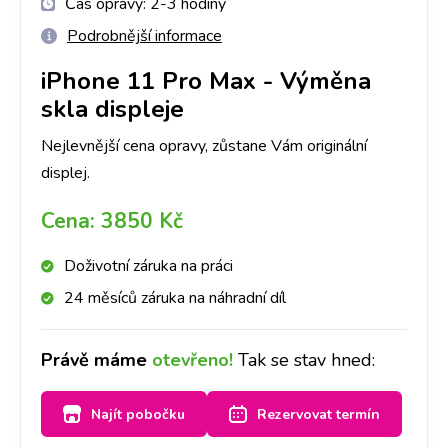
Čas opravy:
2-3 hodiny
Podrobnější informace
iPhone 11 Pro Max
-
Výměna
skla displeje
Nejlevnější cena opravy, zůstane Vám originální
displej.
Cena:
3850 Kč
Doživotní záruka na práci
24 měsíců záruka na náhradní díl
Právě máme
otevřeno!
Tak se stav hned:
Najít pobočku
Rezervovat termín