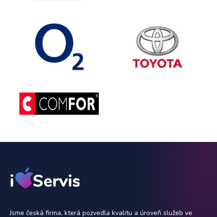
Jsme česká firma, která pozvedla kvalitu a úroveň služeb ve