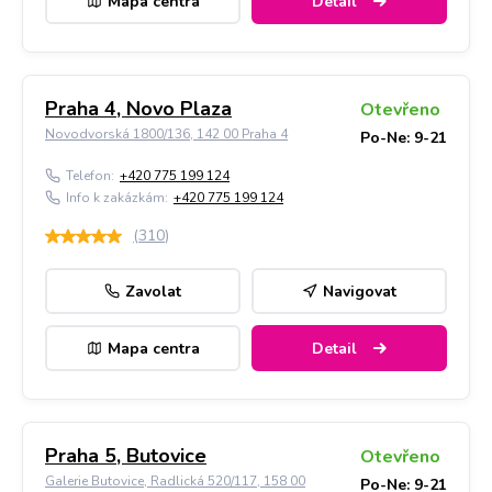
Mapa centra
Detail
Praha 4, Novo Plaza
Otevřeno
Novodvorská 1800/136, 142 00 Praha 4
Po-Ne: 9-21
Telefon:
+420 775 199 124
Info k zakázkám:
+420 775 199 124
(
310
)
Zavolat
Navigovat
Mapa centra
Detail
Praha 5, Butovice
Otevřeno
Galerie Butovice, Radlická 520/117, 158 00
Po-Ne: 9-21