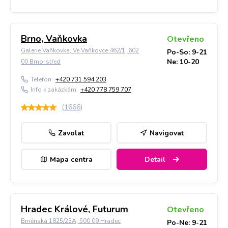
Brno, Vaňkovka
Otevřeno
Galerie Vaňkovka, Ve Vaňkovce 462/1, 602
Po-So: 9-21
Ne: 10-20
00 Brno-střed
Telefon:
+420 731 594 203
Info k zakázkám:
+420 778 759 707
(
1666
)
Zavolat
Navigovat
Mapa centra
Detail
Hradec Králové, Futurum
Otevřeno
Brněnská 1825/23A, 500 09 Hradec
Po-Ne: 9-21