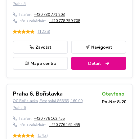
Praha 5
Telefon:
+420 730 771 203
Info k zakázkám:
+420 778 759 708
(
1228
)
Zavolat
Navigovat
Mapa centra
Detail
Praha 6, Bořislavka
Otevřeno
OC Bořislavka, Evropská 866/65, 160 00
Po-Ne: 8-20
Praha 6
Telefon:
+420 776 162 455
Info k zakázkám:
+420 776 162 455
(
342
)