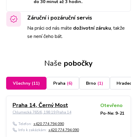
do 30 minut až 3 hodin.
.
Záruční i pozáruční servis
Na práci od nás máte
doživotní záruku
,
takže
se není čeho bát.
Naše
pobočky
Všechny
(
11
)
Praha
(
6
)
Brno
(
1
)
Hradec K
Praha 14, Černý Most
Otevřeno
Chlumecká 765/6, 198 19 Praha 14
Po-Ne: 9-21
Telefon:
+420 774 794 090
Info k zakázkám:
+420 774 794 090