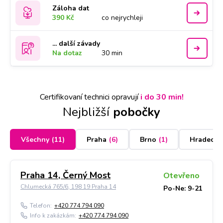
Záloha dat
390 Kč
co nejrychleji
... další závady
Na dotaz
30 min
Certifikovaní technici opravují
i do 30 min!
Nejbližší
pobočky
Všechny
(
11
)
Praha
(
6
)
Brno
(
1
)
Hradec K
Praha 14, Černý Most
Otevřeno
Chlumecká 765/6, 198 19 Praha 14
Po-Ne: 9-21
Telefon:
+420 774 794 090
Info k zakázkám:
+420 774 794 090