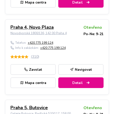
Mapa centra
Detail
Praha 4, Novo Plaza
Otevřeno
Novodvorská 1800/136, 142 00 Praha 4
Po-Ne: 9-21
Telefon:
+420 775 199 124
Info k zakázkám:
+420 775 199 124
(
310
)
Zavolat
Navigovat
Mapa centra
Detail
Praha 5, Butovice
Otevřeno
Galerie Butovice, Radlická 520/117, 158 00