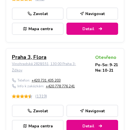
Zavolat
Navigovat
Mapa centra
Detail
Praha 3, Flora
Otevřeno
Vinohradská 2828/151, 130 00 Praha 3-
Po-So: 9-21
Ne: 10-21
Žižkov
Telefon:
+420 731 435 203
Info k zakázkám:
+420 778 776 241
(
1319
)
Zavolat
Navigovat
Mapa centra
Detail