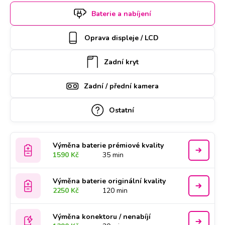
rezervujte si termín a hodinu online. Apple iPhone 11 Pro
Baterie a nabíjení
Max k opravě si u vás také může vyzvednout náš kurýr,
který vám ho poté zaveze zpět. Kvalitu práce podtrhujeme
Oprava displeje / LCD
doživotní zárukou a za díly ručíme nadstandardně 2 roky.
Zadní kryt
Zadní / přední kamera
Ostatní
Výměna baterie prémiové kvality
1590 Kč
35 min
Výměna baterie originální kvality
2250 Kč
120 min
Výměna konektoru / nenabíjí