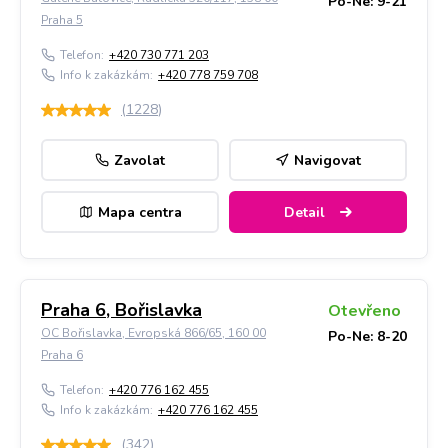
Po-Ne: 9-21
Praha 5
Telefon:
+420 730 771 203
Info k zakázkám:
+420 778 759 708
(
1228
)
Zavolat
Navigovat
Mapa centra
Detail
Praha 6, Bořislavka
Otevřeno
OC Bořislavka, Evropská 866/65, 160 00
Po-Ne: 8-20
Praha 6
Telefon:
+420 776 162 455
Info k zakázkám:
+420 776 162 455
(
342
)