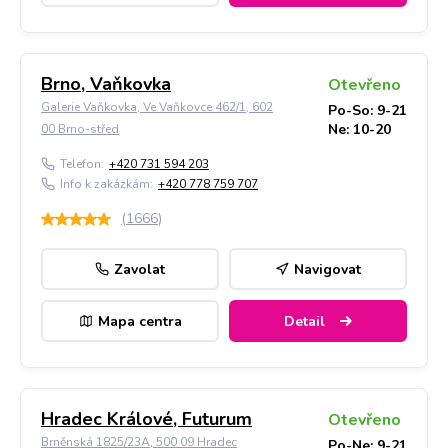
Brno, Vaňkovka
Otevřeno
Galerie Vaňkovka, Ve Vaňkovce 462/1, 602
Po-So: 9-21
Ne: 10-20
00 Brno-střed
Telefon:
+420 731 594 203
Info k zakázkám:
+420 778 759 707
(
1666
)
Zavolat
Navigovat
Mapa centra
Detail
Hradec Králové, Futurum
Otevřeno
Brněnská 1825/23A, 500 09 Hradec
Po-Ne: 9-21