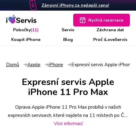
Zánovní iPhony za nejlepší cenu!
Rychlá rezervace
Pobočky
(11)
Servis
Záchrana dat
Koupit iPhone
Blog
Proč iLoveServis
Domů
Apple
iPhone
Expresní servis Apple iPhone
Expresní servis Apple
iPhone 11 Pro Max
Oprava Apple iPhone 11 Pro Max probíhá v našich
expresních servisech, které najdete na 11 místech po ČR.
Některé úkony stihneme už do 30 minut, náročnější však
Více informací
zaberou i pár hodin. Abyste měli jistotu včasného servisu,