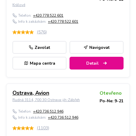
Králové
Telefon:
+420 778 522 601
Info k zakázkám:
+420 778 522 601
(
576
)
Zavolat
Navigovat
Mapa centra
Detail
Ostrava, Avion
Otevřeno
Rudná 3114, 700 30 Ostrava-jih-Zábřeh
Po-Ne: 9-21
Telefon:
+420 736 512 946
Info k zakázkám:
+420 736 512 946
(
1103
)