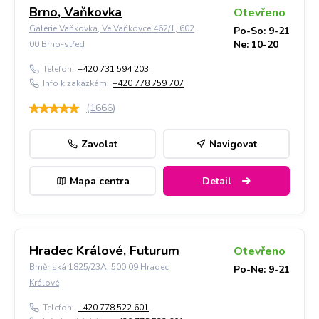
Brno, Vaňkovka
Otevřeno
Galerie Vaňkovka, Ve Vaňkovce 462/1, 602
Po-So: 9-21
Ne: 10-20
00 Brno-střed
Telefon:
+420 731 594 203
Info k zakázkám:
+420 778 759 707
(
1666
)
Zavolat
Navigovat
Mapa centra
Detail
Hradec Králové, Futurum
Otevřeno
Brněnská 1825/23A, 500 09 Hradec
Po-Ne: 9-21
Králové
Telefon:
+420 778 522 601