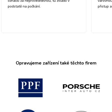
označili za neproveditelnou, tu zvládli v
varovnou
podstatě na počkání.
přistup 
Opravujeme zařízení také těchto firem