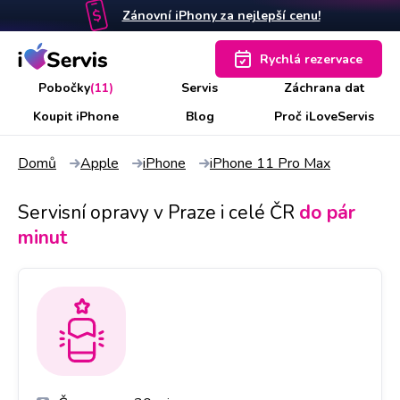
Zánovní iPhony za nejlepší cenu!
Rychlá rezervace
Pobočky
(11)
Servis
Záchrana dat
Koupit iPhone
Blog
Proč iLoveServis
Domů
Apple
iPhone
iPhone 11 Pro Max
Servisní opravy v Praze i celé ČR
do pár
minut