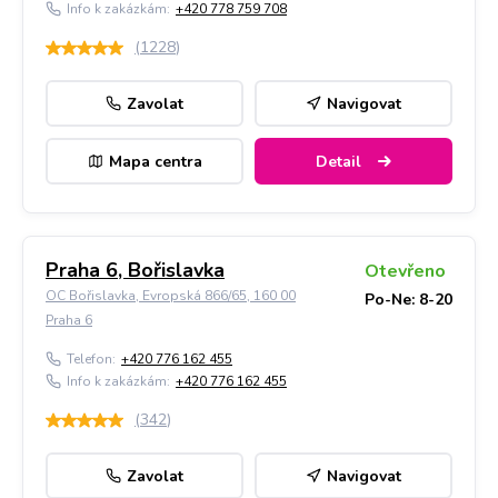
Info k zakázkám:
+420 778 759 708
(
1228
)
Zavolat
Navigovat
Mapa centra
Detail
Praha 6, Bořislavka
Otevřeno
OC Bořislavka, Evropská 866/65, 160 00
Po-Ne: 8-20
Praha 6
Telefon:
+420 776 162 455
Info k zakázkám:
+420 776 162 455
(
342
)
Zavolat
Navigovat