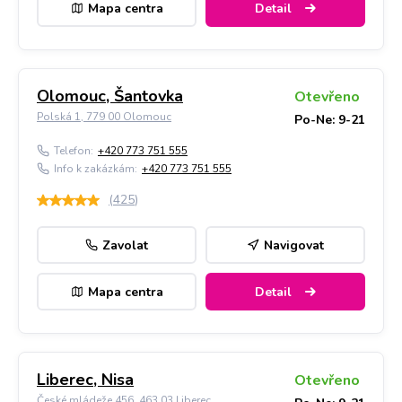
Mapa centra
Detail
Olomouc, Šantovka
Otevřeno
Polská 1, 779 00 Olomouc
Po-Ne: 9-21
Telefon:
+420 773 751 555
Info k zakázkám:
+420 773 751 555
(
425
)
Zavolat
Navigovat
Mapa centra
Detail
Liberec, Nisa
Otevřeno
České mládeže 456, 463 03 Liberec