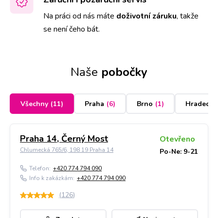
Na práci od nás máte
doživotní záruku
,
takže
se není čeho bát.
Naše
pobočky
Všechny
(
11
)
Praha
(
6
)
Brno
(
1
)
Hradec K
Praha 14, Černý Most
Otevřeno
Chlumecká 765/6, 198 19 Praha 14
Po-Ne: 9-21
Telefon:
+420 774 794 090
Info k zakázkám:
+420 774 794 090
(
126
)