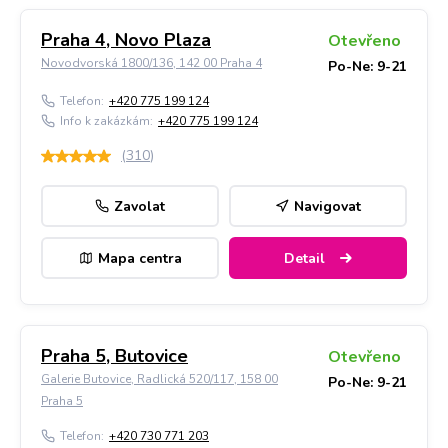
Praha 4, Novo Plaza
Otevřeno
Novodvorská 1800/136, 142 00 Praha 4
Po-Ne: 9-21
Telefon:
+420 775 199 124
Info k zakázkám:
+420 775 199 124
(
310
)
Zavolat
Navigovat
Mapa centra
Detail
Praha 5, Butovice
Otevřeno
Galerie Butovice, Radlická 520/117, 158 00
Po-Ne: 9-21
Praha 5
Telefon:
+420 730 771 203