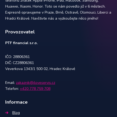
telefonů značek Apple iPhone, iPad, Macbook, Samsung,
Huawei, Xiaomi, Honor. Toto se nám povedlo již v 6 městech.
Expresně opravujeme v Praze, Brně, Ostravě, Olomouci, Liberci a
Hradci Králové. Navštivte nás a vyzkoušejte něco jiného!
Provozovatel
PTF financial s.r.o.
IČO: 28806361
DIČ: CZ28806361
Veverkova 1343/1 500 02, Hradec Králové
Email:
zakaznik@iloveservis.cz
Telefon:
+420 778 759 708
Informace
Blog