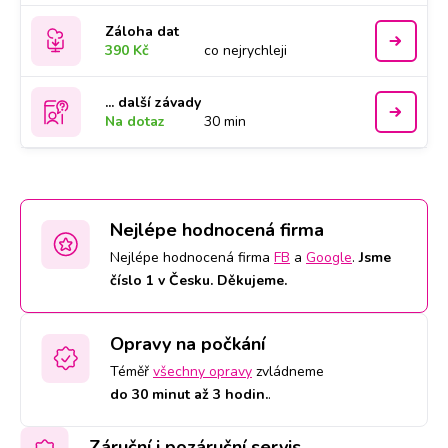
Záloha dat
390 Kč
co nejrychleji
... další závady
Na dotaz
30 min
Nejlépe hodnocená firma
Nejlépe hodnocená firma
FB
a
Google
.
Jsme
číslo 1 v Česku. Děkujeme.
Opravy na počkání
Téměř
všechny opravy
zvládneme
do 30 minut až 3 hodin.
.
Záruční i pozáruční servis