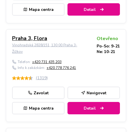
Mapa centra
Detail
Praha 3, Flora
Otevřeno
Vinohradská 2828/151, 130 00 Praha 3-
Po-So: 9-21
Ne: 10-21
Žižkov
Telefon:
+420 731 435 203
Info k zakázkám:
+420 778 776 241
(
1319
)
Zavolat
Navigovat
Mapa centra
Detail