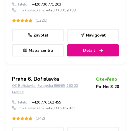
Telefon:
+420 730 771 203
Info k zakázkám:
+420 778 759 708
(
1228
)
Zavolat
Navigovat
Mapa centra
Detail
Praha 6, Bořislavka
Otevřeno
OC Bořislavka, Evropská 866/65, 160 00
Po-Ne: 8-20
Praha 6
Telefon:
+420 776 162 455
Info k zakázkám:
+420 776 162 455
(
342
)