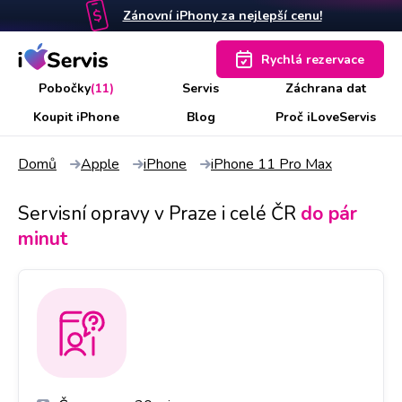
Zánovní iPhony za nejlepší cenu!
Rychlá rezervace
Pobočky
(11)
Servis
Záchrana dat
Koupit iPhone
Blog
Proč iLoveServis
Domů
Apple
iPhone
iPhone 11 Pro Max
Servisní opravy v Praze i celé ČR
do pár
minut