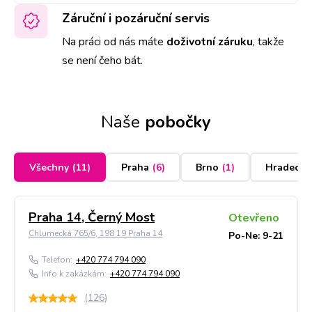
Záruční i pozáruční servis
Na práci od nás máte
doživotní záruku
,
takže
se není čeho bát.
Naše
pobočky
Všechny
(
11
)
Praha
(
6
)
Brno
(
1
)
Hradec K
Praha 14, Černý Most
Otevřeno
Chlumecká 765/6, 198 19 Praha 14
Po-Ne: 9-21
Telefon:
+420 774 794 090
Info k zakázkám:
+420 774 794 090
(
126
)