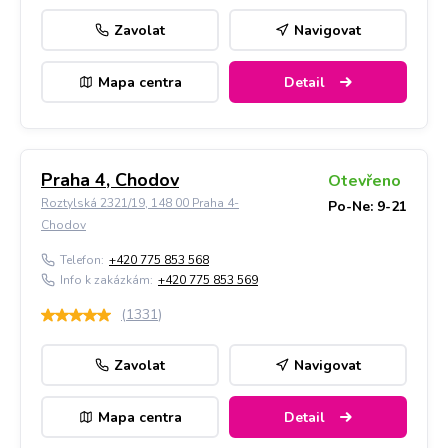
Zavolat
Navigovat
Mapa centra
Detail
Praha 4, Chodov
Otevřeno
Roztylská 2321/19, 148 00 Praha 4-
Po-Ne: 9-21
Chodov
Telefon:
+420 775 853 568
Info k zakázkám:
+420 775 853 569
(
1331
)
Zavolat
Navigovat
Mapa centra
Detail