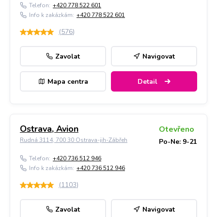
Telefon:
+420 778 522 601
Info k zakázkám:
+420 778 522 601
(
576
)
Zavolat
Navigovat
Mapa centra
Detail
Ostrava, Avion
Otevřeno
Rudná 3114, 700 30 Ostrava-jih-Zábřeh
Po-Ne: 9-21
Telefon:
+420 736 512 946
Info k zakázkám:
+420 736 512 946
(
1103
)
Zavolat
Navigovat