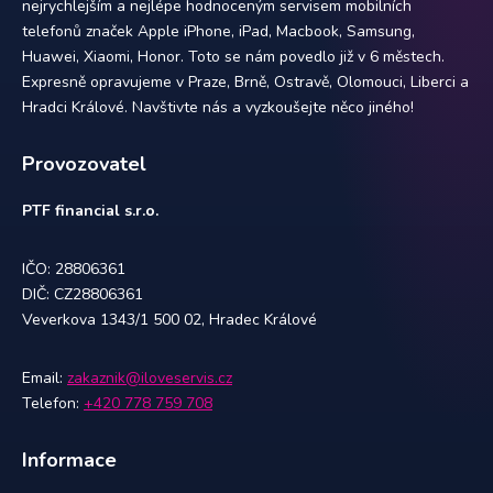
nejrychlejším a nejlépe hodnoceným servisem mobilních
telefonů značek Apple iPhone, iPad, Macbook, Samsung,
Huawei, Xiaomi, Honor. Toto se nám povedlo již v 6 městech.
Expresně opravujeme v Praze, Brně, Ostravě, Olomouci, Liberci a
Hradci Králové. Navštivte nás a vyzkoušejte něco jiného!
Provozovatel
PTF financial s.r.o.
IČO: 28806361
DIČ: CZ28806361
Veverkova 1343/1 500 02, Hradec Králové
Email:
zakaznik@iloveservis.cz
Telefon:
+420 778 759 708
Informace