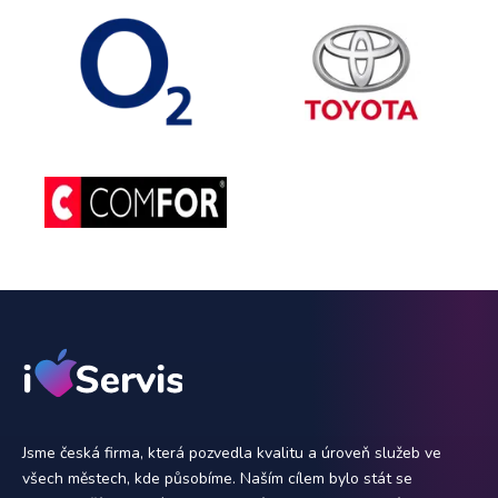
Jsme česká firma, která pozvedla kvalitu a úroveň služeb ve
všech městech, kde působíme. Naším cílem bylo stát se