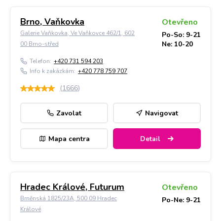
Brno, Vaňkovka
Otevřeno
Galerie Vaňkovka, Ve Vaňkovce 462/1, 602
Po-So: 9-21
Ne: 10-20
00 Brno-střed
Telefon:
+420 731 594 203
Info k zakázkám:
+420 778 759 707
(
1666
)
Zavolat
Navigovat
Mapa centra
Detail
Hradec Králové, Futurum
Otevřeno
Brněnská 1825/23A, 500 09 Hradec
Po-Ne: 9-21
Králové