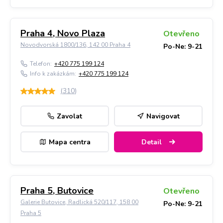
Praha 4, Novo Plaza
Otevřeno
Novodvorská 1800/136, 142 00 Praha 4
Po-Ne: 9-21
Telefon:
+420 775 199 124
Info k zakázkám:
+420 775 199 124
(
310
)
Zavolat
Navigovat
Mapa centra
Detail
Praha 5, Butovice
Otevřeno
Galerie Butovice, Radlická 520/117, 158 00
Po-Ne: 9-21
Praha 5