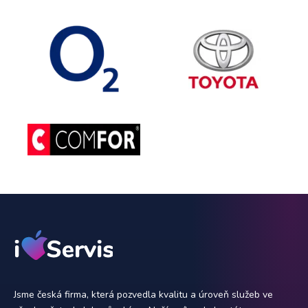
Jsme česká firma, která pozvedla kvalitu a úroveň služeb ve