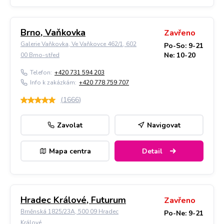
Brno, Vaňkovka
Zavřeno
Galerie Vaňkovka, Ve Vaňkovce 462/1, 602
Po-So: 9-21
Ne: 10-20
00 Brno-střed
Telefon:
+420 731 594 203
Info k zakázkám:
+420 778 759 707
(
1666
)
Zavolat
Navigovat
Mapa centra
Detail
Hradec Králové, Futurum
Zavřeno
Brněnská 1825/23A, 500 09 Hradec
Po-Ne: 9-21
Králové