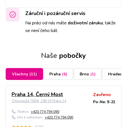
Záruční i pozáruční servis
Na práci od nás máte
doživotní záruku
,
takže
se není čeho bát.
Naše
pobočky
Všechny
(
11
)
Praha
(
6
)
Brno
(
1
)
Hradec K
Praha 14, Černý Most
Zavřeno
Chlumecká 765/6, 198 19 Praha 14
Po-Ne: 9-21
Telefon:
+420 774 794 090
Info k zakázkám:
+420 774 794 090