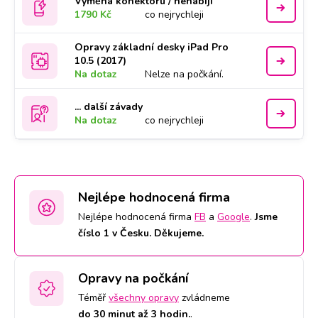
Výměna konektoru / nenabíjí
1790 Kč
co nejrychleji
Opravy základní desky iPad Pro
10.5 (2017)
Na dotaz
Nelze na počkání.
... další závady
Na dotaz
co nejrychleji
Nejlépe hodnocená firma
Nejlépe hodnocená firma
FB
a
Google
.
Jsme
číslo 1 v Česku. Děkujeme.
Opravy na počkání
Téměř
všechny opravy
zvládneme
do 30 minut až 3 hodin.
.