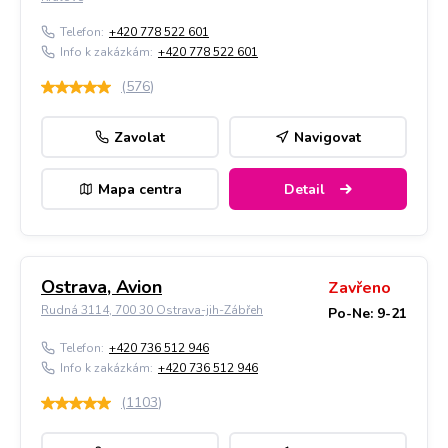
Telefon:
+420 778 522 601
Info k zakázkám:
+420 778 522 601
(
576
)
Zavolat
Navigovat
Mapa centra
Detail
Ostrava, Avion
Zavřeno
Rudná 3114, 700 30 Ostrava-jih-Zábřeh
Po-Ne: 9-21
Telefon:
+420 736 512 946
Info k zakázkám:
+420 736 512 946
(
1103
)