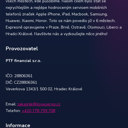
všech městech, kde působíme. Naším cílem bylo stát se
nejrychlejším a nejlépe hodnoceným servisem mobilních
telefonů značek Apple iPhone, iPad, Macbook, Samsung,
Huawei, Xiaomi, Honor. Toto se nám povedlo již v 6 městech.
Expresně opravujeme v Praze, Brně, Ostravě, Olomouci, Liberci a
Hradci Králové. Navštivte nás a vyzkoušejte něco jiného!
Provozovatel
PTF financial s.r.o.
IČO: 28806361
DIČ: CZ28806361
Veverkova 1343/1 500 02, Hradec Králové
Email:
zakaznik@iloveservis.cz
Telefon:
+420 778 759 708
Informace