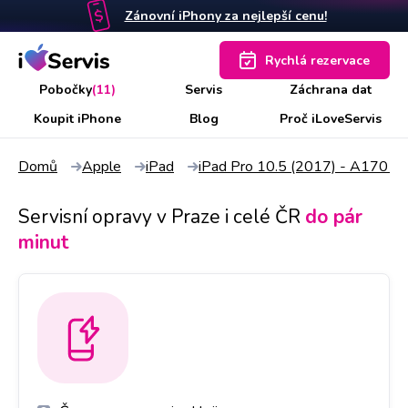
Zánovní iPhony za nejlepší cenu!
Rychlá rezervace
Pobočky
(11)
Servis
Záchrana dat
Koupit iPhone
Blog
Proč iLoveServis
Domů
Apple
iPad
iPad Pro 10.5 (2017) - A1701,
Servisní opravy v Praze i celé ČR
do pár
minut