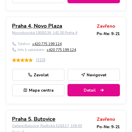
Praha 4, Novo Plaza
Zavřeno
Novodvorská 1800/136, 142 00 Praha 4
Po-Ne: 9-21
Telefon:
+420 775 199 124
Info k zakázkám:
+420 775 199 124
(
310
)
Zavolat
Navigovat
Mapa centra
Detail
Praha 5, Butovice
Zavřeno
Galerie Butovice, Radlická 520/117, 158 00
Po-Ne: 9-21