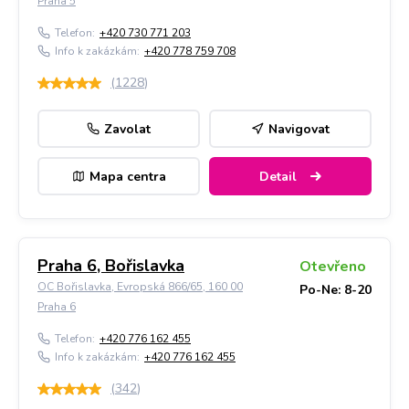
Praha 5
Telefon:
+420 730 771 203
Info k zakázkám:
+420 778 759 708
(
1228
)
Zavolat
Navigovat
Mapa centra
Detail
Praha 6, Bořislavka
Otevřeno
OC Bořislavka, Evropská 866/65, 160 00
Po-Ne: 8-20
Praha 6
Telefon:
+420 776 162 455
Info k zakázkám:
+420 776 162 455
(
342
)