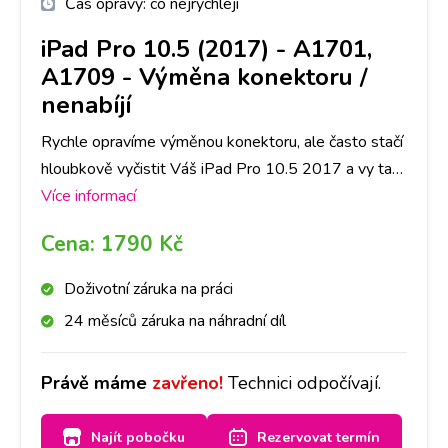
Čas opravy:
co nejrychleji
iPad Pro 10.5 (2017) - A1701,
A1709
-
Výměna konektoru /
nenabíjí
Rychle opravíme výměnou konektoru, ale často stačí
hloubkově vyčistit Váš iPad Pro 10.5 2017 a vy tak
ušetříte čas i peníze. Nejlepší je nyní se zastavit na
Více informací
jakékoliv pobočce a hned se na to mrkneme.
Cena:
1790 Kč
Doživotní záruka na práci
24 měsíců záruka na náhradní díl
Právě máme
zavřeno!
Technici odpočívají.
Najít pobočku
Rezervovat termín