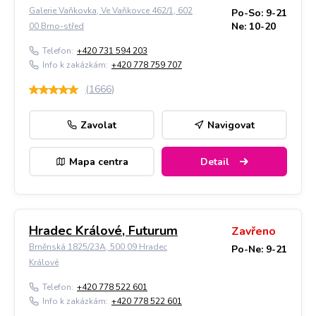
Galerie Vaňkovka, Ve Vaňkovce 462/1, 602
Po-So: 9-21
Ne: 10-20
00 Brno-střed
Telefon:
+420 731 594 203
Info k zakázkám:
+420 778 759 707
(
1666
)
Zavolat
Navigovat
Mapa centra
Detail
Hradec Králové, Futurum
Zavřeno
Brněnská 1825/23A, 500 09 Hradec
Po-Ne: 9-21
Králové
Telefon:
+420 778 522 601
Info k zakázkám:
+420 778 522 601