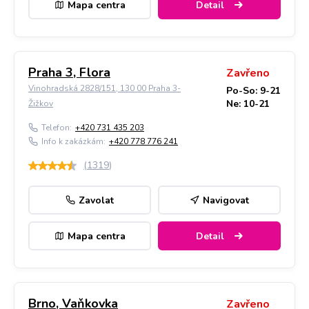
Mapa centra
Detail
Praha 3, Flora
Zavřeno
Vinohradská 2828/151, 130 00 Praha 3-
Po-So: 9-21
Ne: 10-21
Žižkov
Telefon:
+420 731 435 203
Info k zakázkám:
+420 778 776 241
(
1319
)
Zavolat
Navigovat
Mapa centra
Detail
Brno, Vaňkovka
Zavřeno