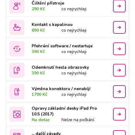
Čištění přístroje
290 Kč
co nejrychleji
Kontakt s kapalinou
890 Kč
co nejrychleji
Přehrání software / nestartuje
390 Kč
co nejrychleji
Odemknutí hesla obrazovky
390 Kč
co nejrychleji
Výměna konektoru / nenabíjí
1790 Kč
co nejrychleji
Opravy základní desky iPad Pro
10.5 (2017)
Na dotaz
Nelze na počkání.
... další závady