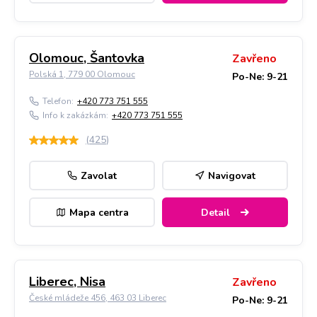
Olomouc, Šantovka
Zavřeno
Polská 1, 779 00 Olomouc
Po-Ne: 9-21
Telefon:
+420 773 751 555
Info k zakázkám:
+420 773 751 555
(
425
)
Zavolat
Navigovat
Mapa centra
Detail
Liberec, Nisa
Zavřeno
České mládeže 456, 463 03 Liberec
Po-Ne: 9-21