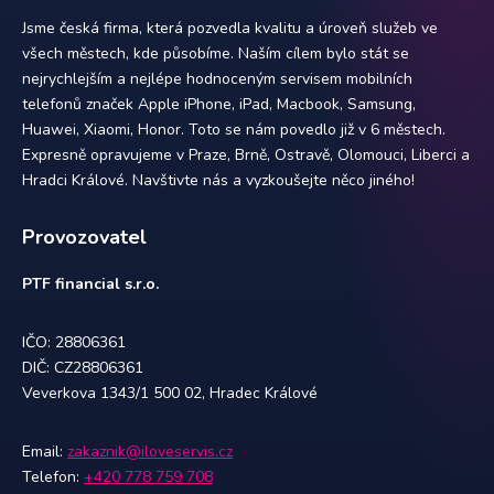
Jsme česká firma, která pozvedla kvalitu a úroveň služeb ve
všech městech, kde působíme. Naším cílem bylo stát se
nejrychlejším a nejlépe hodnoceným servisem mobilních
telefonů značek Apple iPhone, iPad, Macbook, Samsung,
Huawei, Xiaomi, Honor. Toto se nám povedlo již v 6 městech.
Expresně opravujeme v Praze, Brně, Ostravě, Olomouci, Liberci a
Hradci Králové. Navštivte nás a vyzkoušejte něco jiného!
Provozovatel
PTF financial s.r.o.
IČO: 28806361
DIČ: CZ28806361
Veverkova 1343/1 500 02, Hradec Králové
Email:
zakaznik@iloveservis.cz
Telefon:
+420 778 759 708