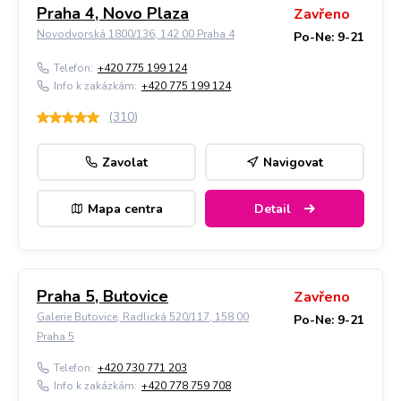
Praha 4, Novo Plaza
Zavřeno
Novodvorská 1800/136, 142 00 Praha 4
Po-Ne: 9-21
Telefon:
+420 775 199 124
Info k zakázkám:
+420 775 199 124
(
310
)
Zavolat
Navigovat
Mapa centra
Detail
Praha 5, Butovice
Zavřeno
Galerie Butovice, Radlická 520/117, 158 00
Po-Ne: 9-21
Praha 5
Telefon:
+420 730 771 203
Info k zakázkám:
+420 778 759 708