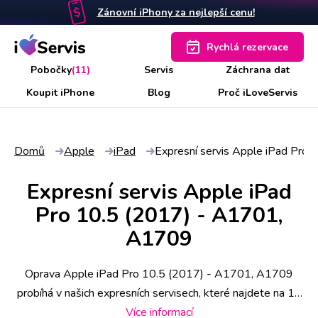
Zánovní iPhony za nejlepší cenu!
Rychlá rezervace
Pobočky
(11)
Servis
Záchrana dat
Koupit iPhone
Blog
Proč iLoveServis
Domů
Apple
iPad
Expresní servis Apple iPad Pro
Expresní servis Apple iPad
Pro 10.5 (2017) - A1701,
A1709
Oprava Apple iPad Pro 10.5 (2017) - A1701, A1709
probíhá v našich expresních servisech, které najdete na 11
místech po ČR. Některé úkony stihneme už do 30 minut,
Více informací