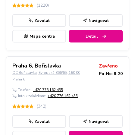
(
1228
)
Zavolat
Navigovat
Mapa centra
Detail
Praha 6, Bořislavka
Zavřeno
OC Bořislavka, Evropská 866/65, 160 00
Po-Ne: 8-20
Praha 6
Telefon:
+420 776 162 455
Info k zakázkám:
+420 776 162 455
(
342
)
Zavolat
Navigovat