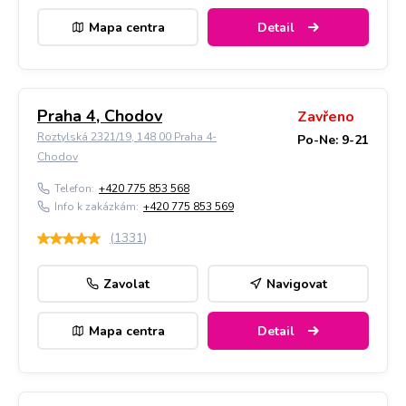
Mapa centra
Detail
Praha 4, Chodov
Zavřeno
Roztylská 2321/19, 148 00 Praha 4-
Po-Ne: 9-21
Chodov
Telefon:
+420 775 853 568
Info k zakázkám:
+420 775 853 569
(
1331
)
Zavolat
Navigovat
Mapa centra
Detail