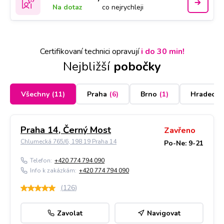
Na dotaz
co nejrychleji
Certifikovaní technici opravují
i do 30 min!
Nejbližší
pobočky
Všechny
(
11
)
Praha
(
6
)
Brno
(
1
)
Hradec K
Praha 14, Černý Most
Zavřeno
Chlumecká 765/6, 198 19 Praha 14
Po-Ne: 9-21
Telefon:
+420 774 794 090
Info k zakázkám:
+420 774 794 090
(
126
)
Zavolat
Navigovat