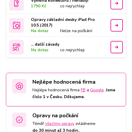
Výměna konektoru / nenabíjí
1790 Kč
co nejrychleji
Opravy základní desky iPad Pro
10.5 (2017)
Na dotaz
Nelze na počkání.
... další závady
Na dotaz
co nejrychleji
Nejlépe hodnocená firma
Nejlépe hodnocená firma
FB
a
Google
.
Jsme
číslo 1 v Česku. Děkujeme.
Opravy na počkání
Téměř
všechny opravy
zvládneme
do 30 minut až 3 hodin.
.