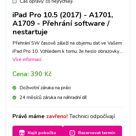
Čas opravy:
co nejrychleji
iPad Pro 10.5 (2017) - A1701,
A1709
-
Přehrání software /
nestartuje
Přehrání SW časově záleží na objemu dat ve Vašem
iPad Pro 10. Vzhledem k tomu, že heslo obrazovky
slouží jako ochrana dat ve Vašem telefonu, je nutné
Více informací
počítat se ztrátou všech dat. Doporučujeme tedy
Cena:
390 Kč
jejich zálohu.
Doživotní záruka na práci
24 měsíců záruka na náhradní díl
Právě máme
zavřeno!
Technici odpočívají.
Najít pobočku
Rezervovat termín