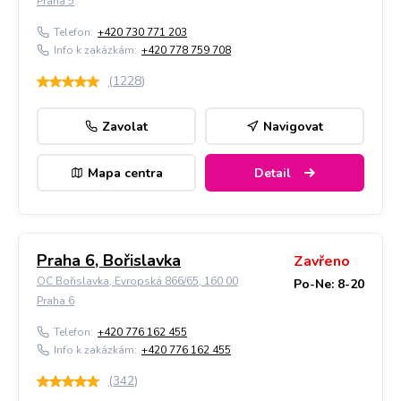
Praha 5
Telefon:
+420 730 771 203
Info k zakázkám:
+420 778 759 708
(
1228
)
Zavolat
Navigovat
Mapa centra
Detail
Praha 6, Bořislavka
Zavřeno
OC Bořislavka, Evropská 866/65, 160 00
Po-Ne: 8-20
Praha 6
Telefon:
+420 776 162 455
Info k zakázkám:
+420 776 162 455
(
342
)