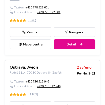
Telefon:
+420 778 522 601
Info k zakázkám:
+420 778 522 601
(
576
)
Zavolat
Navigovat
Mapa centra
Detail
Ostrava, Avion
Zavřeno
Rudná 3114, 700 30 Ostrava-jih-Zábřeh
Po-Ne: 9-21
Telefon:
+420 736 512 946
Info k zakázkám:
+420 736 512 946
(
1103
)