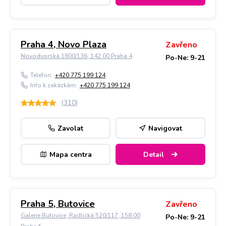
Praha 4, Novo Plaza
Zavřeno
Novodvorská 1800/136, 142 00 Praha 4
Po-Ne: 9-21
Telefon:
+420 775 199 124
Info k zakázkám:
+420 775 199 124
(
310
)
Zavolat
Navigovat
Mapa centra
Detail
Praha 5, Butovice
Zavřeno
Galerie Butovice, Radlická 520/117, 158 00
Po-Ne: 9-21