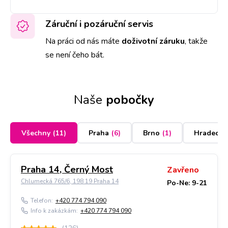
Záruční i pozáruční servis
Na práci od nás máte
doživotní záruku
,
takže
se není čeho bát.
Naše
pobočky
Všechny
(
11
)
Praha
(
6
)
Brno
(
1
)
Hradec K
Praha 14, Černý Most
Zavřeno
Chlumecká 765/6, 198 19 Praha 14
Po-Ne: 9-21
Telefon:
+420 774 794 090
Info k zakázkám:
+420 774 794 090