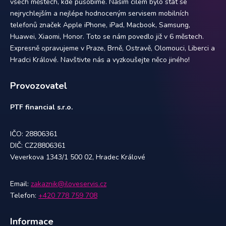
všech městech, kde působíme. Naším cílem bylo stát se
nejrychlejším a nejlépe hodnoceným servisem mobilních
telefonů značek Apple iPhone, iPad, Macbook, Samsung,
Huawei, Xiaomi, Honor. Toto se nám povedlo již v 6 městech.
Expresně opravujeme v Praze, Brně, Ostravě, Olomouci, Liberci a
Hradci Králové. Navštivte nás a vyzkoušejte něco jiného!
Provozovatel
PTF financial s.r.o.
IČO: 28806361
DIČ: CZ28806361
Veverkova 1343/1 500 02, Hradec Králové
Email:
zakaznik@iloveservis.cz
Telefon:
+420 778 759 708
Informace