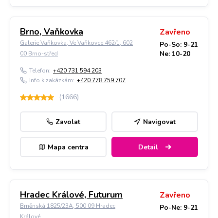
Brno, Vaňkovka
Zavřeno
Galerie Vaňkovka, Ve Vaňkovce 462/1, 602
Po-So: 9-21
Ne: 10-20
00 Brno-střed
Telefon:
+420 731 594 203
Info k zakázkám:
+420 778 759 707
(
1666
)
Zavolat
Navigovat
Mapa centra
Detail
Hradec Králové, Futurum
Zavřeno
Brněnská 1825/23A, 500 09 Hradec
Po-Ne: 9-21
Králové