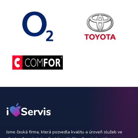
Jsme česká firma, která pozvedla kvalitu a úroveň služeb ve