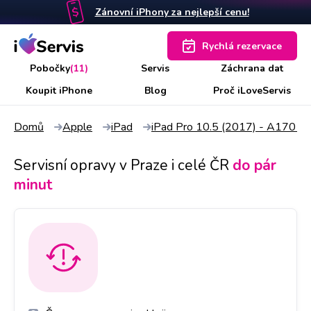
Zánovní iPhony za nejlepší cenu!
Rychlá rezervace
Pobočky
(11)
Servis
Záchrana dat
Koupit iPhone
Blog
Proč iLoveServis
Domů
Apple
iPad
iPad Pro 10.5 (2017) - A1701,
Servisní opravy v Praze i celé ČR
do pár
minut