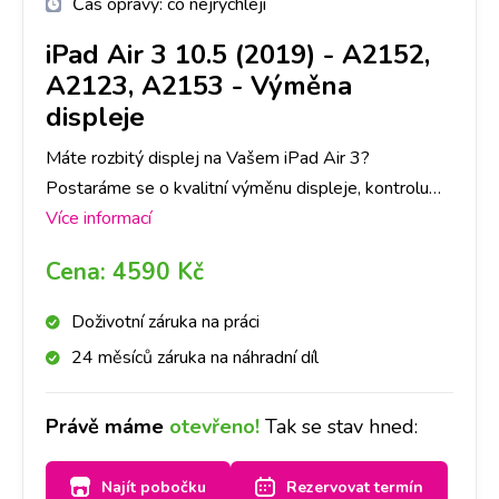
Čas opravy:
co nejrychleji
iPad Air 3 10.5 (2019) - A2152,
A2123, A2153
-
Výměna
displeje
Máte rozbitý displej na Vašem iPad Air 3?
Postaráme se o kvalitní výměnu displeje, kontrolu
všech důležitých funkcí a jistotu v podobě záruky na
Více informací
opravu.
Cena:
4590 Kč
Doživotní záruka na práci
24 měsíců záruka na náhradní díl
Právě máme
otevřeno!
Tak se stav hned:
Najít pobočku
Rezervovat termín