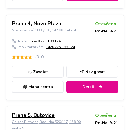
Praha 4, Novo Plaza
Otevřeno
Novodvorská 1800/136, 142 00 Praha 4
Po-Ne: 9-21
Telefon:
+420 775 199 124
Info k zakázkám:
+420 775 199 124
(
310
)
Zavolat
Navigovat
Mapa centra
Detail
Praha 5, Butovice
Otevřeno
Galerie Butovice, Radlická 520/117, 158 00
Po-Ne: 9-21
Praha 5