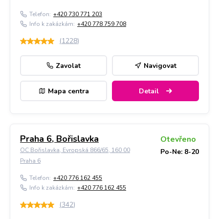
Telefon:
+420 730 771 203
Info k zakázkám:
+420 778 759 708
(
1228
)
Zavolat
Navigovat
Mapa centra
Detail
Praha 6, Bořislavka
Otevřeno
OC Bořislavka, Evropská 866/65, 160 00
Po-Ne: 8-20
Praha 6
Telefon:
+420 776 162 455
Info k zakázkám:
+420 776 162 455
(
342
)