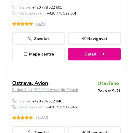
Telefon:
+420 778 522 601
Info k zakázkám:
+420 778 522 601
(
576
)
Zavolat
Navigovat
Mapa centra
Detail
Ostrava, Avion
Otevřeno
Rudná 3114, 700 30 Ostrava-jih-Zábřeh
Po-Ne: 9-21
Telefon:
+420 736 512 946
Info k zakázkám:
+420 736 512 946
(
1103
)
Zavolat
Navigovat