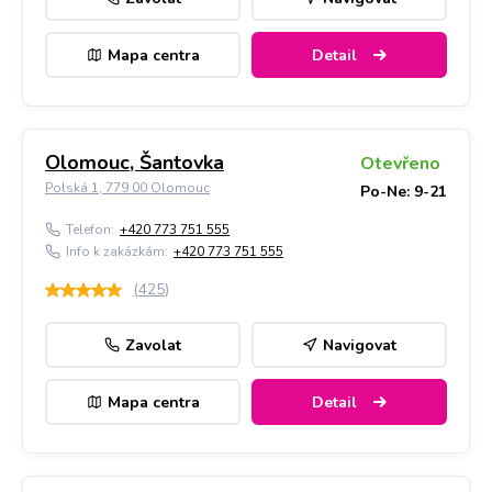
Mapa centra
Detail
Olomouc, Šantovka
Otevřeno
Polská 1, 779 00 Olomouc
Po-Ne: 9-21
Telefon:
+420 773 751 555
Info k zakázkám:
+420 773 751 555
(
425
)
Zavolat
Navigovat
Mapa centra
Detail