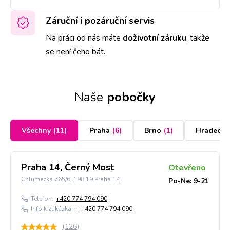
Záruční i pozáruční servis
Na práci od nás máte
doživotní záruku
,
takže
se není čeho bát.
Naše
pobočky
Všechny
(
11
)
Praha
(
6
)
Brno
(
1
)
Hradec K
Praha 14, Černý Most
Otevřeno
Chlumecká 765/6, 198 19 Praha 14
Po-Ne: 9-21
Telefon:
+420 774 794 090
Info k zakázkám:
+420 774 794 090
(
126
)