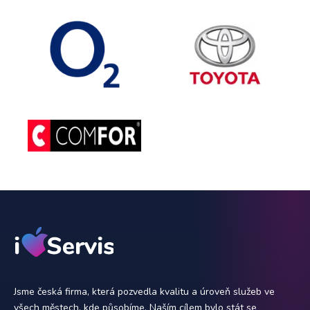
Jsme česká firma, která pozvedla kvalitu a úroveň služeb ve
všech městech, kde působíme. Naším cílem bylo stát se