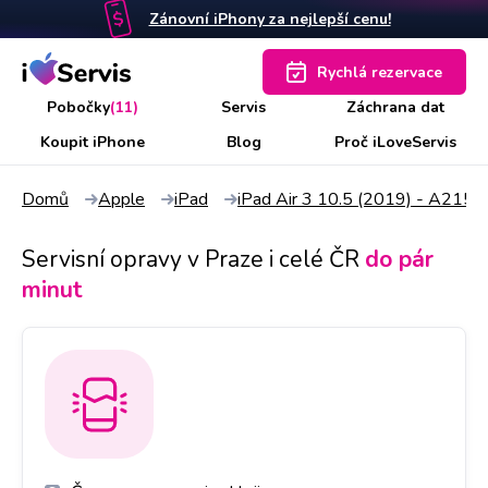
Zánovní iPhony za nejlepší cenu!
Rychlá rezervace
Pobočky
(11)
Servis
Záchrana dat
Koupit iPhone
Blog
Proč iLoveServis
Domů
Apple
iPad
iPad Air 3 10.5 (2019) - A215
Servisní opravy v Praze i celé ČR
do pár
minut