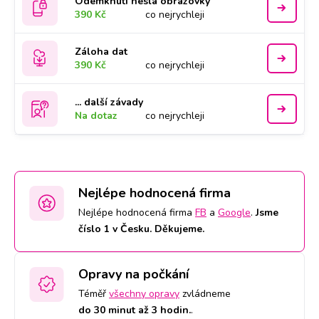
Odemknutí hesla obrazovky
390 Kč
co nejrychleji
Záloha dat
390 Kč
co nejrychleji
... další závady
Na dotaz
co nejrychleji
Nejlépe hodnocená firma
Nejlépe hodnocená firma
FB
a
Google
.
Jsme
číslo 1 v Česku. Děkujeme.
Opravy na počkání
Téměř
všechny opravy
zvládneme
do 30 minut až 3 hodin.
.