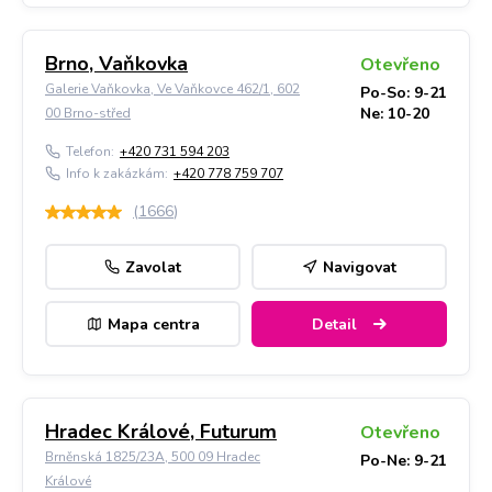
Brno, Vaňkovka
Otevřeno
Galerie Vaňkovka, Ve Vaňkovce 462/1, 602
Po-So: 9-21
Ne: 10-20
00 Brno-střed
Telefon:
+420 731 594 203
Info k zakázkám:
+420 778 759 707
(
1666
)
Zavolat
Navigovat
Mapa centra
Detail
Hradec Králové, Futurum
Otevřeno
Brněnská 1825/23A, 500 09 Hradec
Po-Ne: 9-21
Králové