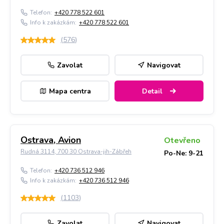
Telefon:
+420 778 522 601
Info k zakázkám:
+420 778 522 601
(
576
)
Zavolat
Navigovat
Mapa centra
Detail
Ostrava, Avion
Otevřeno
Rudná 3114, 700 30 Ostrava-jih-Zábřeh
Po-Ne: 9-21
Telefon:
+420 736 512 946
Info k zakázkám:
+420 736 512 946
(
1103
)
Zavolat
Navigovat