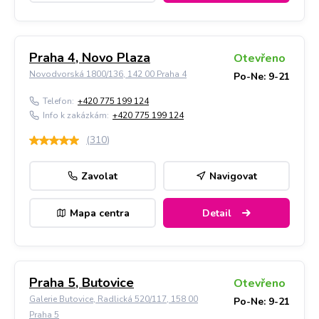
Praha 4, Novo Plaza
Otevřeno
Novodvorská 1800/136, 142 00 Praha 4
Po-Ne: 9-21
Telefon:
+420 775 199 124
Info k zakázkám:
+420 775 199 124
(
310
)
Zavolat
Navigovat
Mapa centra
Detail
Praha 5, Butovice
Otevřeno
Galerie Butovice, Radlická 520/117, 158 00
Po-Ne: 9-21
Praha 5