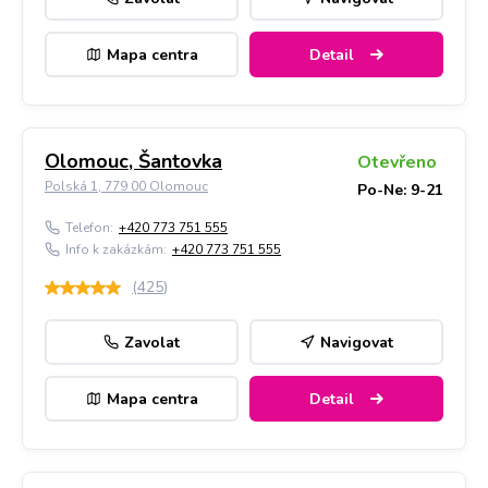
Mapa centra
Detail
Olomouc, Šantovka
Otevřeno
Polská 1, 779 00 Olomouc
Po-Ne: 9-21
Telefon:
+420 773 751 555
Info k zakázkám:
+420 773 751 555
(
425
)
Zavolat
Navigovat
Mapa centra
Detail