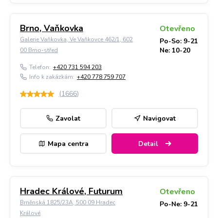
Brno, Vaňkovka
Otevřeno
Galerie Vaňkovka, Ve Vaňkovce 462/1, 602
Po-So: 9-21
Ne: 10-20
00 Brno-střed
Telefon:
+420 731 594 203
Info k zakázkám:
+420 778 759 707
(
1666
)
Zavolat
Navigovat
Mapa centra
Detail
Hradec Králové, Futurum
Otevřeno
Brněnská 1825/23A, 500 09 Hradec
Po-Ne: 9-21
Králové