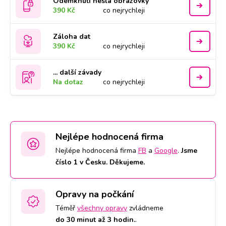
Odemknutí hesla obrazovky
390 Kč
co nejrychleji
Záloha dat
390 Kč
co nejrychleji
... další závady
Na dotaz
co nejrychleji
Nejlépe hodnocená firma
Nejlépe hodnocená firma
FB
a
Google
.
Jsme
číslo 1 v Česku. Děkujeme.
Opravy na počkání
Téměř
všechny opravy
zvládneme
do 30 minut až 3 hodin.
.