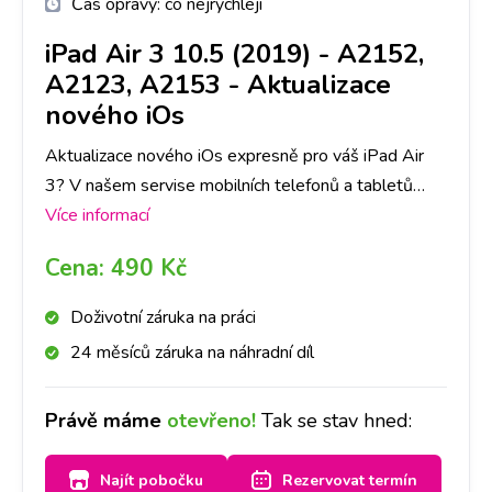
Čas opravy:
co nejrychleji
iPad Air 3 10.5 (2019) - A2152,
A2123, A2153
-
Aktualizace
nového iOs
Aktualizace nového iOs expresně pro váš iPad Air
3? V našem servise mobilních telefonů a tabletů
opravíme na Apple jakoukoli závadu rychle a na
Více informací
počkání. Na pobočkách iLoveServis po celé ČR
Cena:
490 Kč
máme velké sklady dílů, tak abyste ještě DNES měli
svůj iPad Air 3 opravený v Praze, Brně, Ostravě,
Doživotní záruka na práci
Olomouci, Liberci, Pardubicích a Českých
24 měsíců záruka na náhradní díl
Budějovicích.
Právě máme
otevřeno!
Tak se stav hned:
Najít pobočku
Rezervovat termín