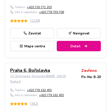
Telefon:
+420 730 771 203
Info k zakázkám:
+420 778 759 708
(
1228
)
Zavolat
Navigovat
Mapa centra
Detail
Praha 6, Bořislavka
Zavřeno
OC Bořislavka, Evropská 866/65, 160 00
Po-Ne: 8-20
Praha 6
Telefon:
+420 776 162 455
Info k zakázkám:
+420 776 162 455
(
342
)