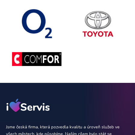
Jsme česká firma, která pozvedla kvalitu a úroveň služeb ve
všech městech, kde působíme. Naším cílem bylo stát se