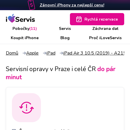
Zánovní iPhony za nejlepší cenu!
Rychlá rezervace
Pobočky
(11)
Servis
Záchrana dat
Koupit iPhone
Blog
Proč iLoveServis
Domů
Apple
iPad
iPad Air 3 10.5 (2019) - A215
Servisní opravy v Praze i celé ČR
do pár
minut