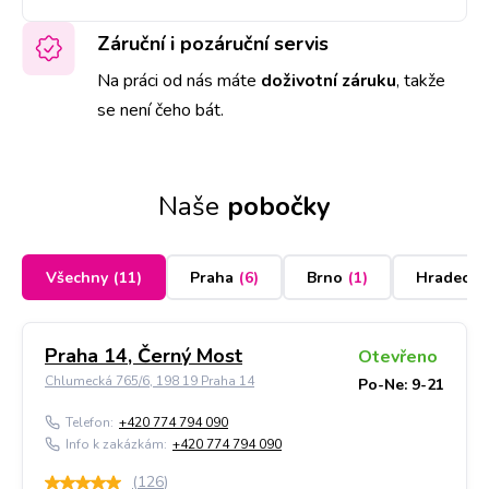
Záruční i pozáruční servis
Na práci od nás máte
doživotní záruku
,
takže
se není čeho bát.
Naše
pobočky
Všechny
(
11
)
Praha
(
6
)
Brno
(
1
)
Hradec K
Praha 14, Černý Most
Otevřeno
Chlumecká 765/6, 198 19 Praha 14
Po-Ne: 9-21
Telefon:
+420 774 794 090
Info k zakázkám:
+420 774 794 090
(
126
)