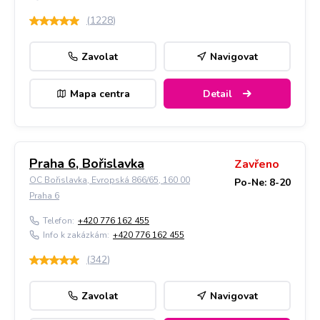
(
1228
)
Zavolat
Navigovat
Mapa centra
Detail
Praha 6, Bořislavka
Zavřeno
OC Bořislavka, Evropská 866/65, 160 00
Po-Ne: 8-20
Praha 6
Telefon:
+420 776 162 455
Info k zakázkám:
+420 776 162 455
(
342
)
Zavolat
Navigovat