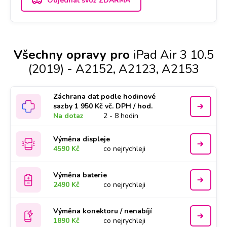
Objednat svoz ZDARMA
Všechny opravy pro
iPad Air 3 10.5
(2019) - A2152, A2123, A2153
Záchrana dat podle hodinové
sazby 1 950 Kč vč. DPH / hod.
Na dotaz
2 - 8 hodin
Výměna displeje
4590 Kč
co nejrychleji
Výměna baterie
2490 Kč
co nejrychleji
Výměna konektoru / nenabíjí
1890 Kč
co nejrychleji