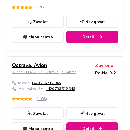
(
576
)
Zavolat
Navigovat
Mapa centra
Detail
Ostrava, Avion
Zavřeno
Rudná 3114, 700 30 Ostrava-jih-Zábřeh
Po-Ne: 9-21
Telefon:
+420 736 512 946
Info k zakázkám:
+420 736 512 946
(
1103
)
Zavolat
Navigovat
Mapa centra
Detail