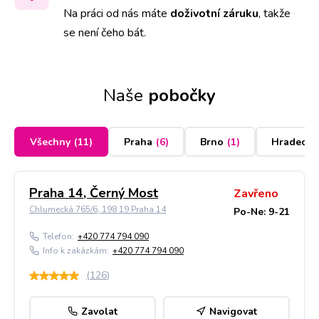
Na práci od nás máte
doživotní záruku
,
takže
se není čeho bát.
Naše
pobočky
Všechny
(
11
)
Praha
(
6
)
Brno
(
1
)
Hradec K
Praha 14, Černý Most
Zavřeno
Chlumecká 765/6, 198 19 Praha 14
Po-Ne: 9-21
Telefon:
+420 774 794 090
Info k zakázkám:
+420 774 794 090
(
126
)
Zavolat
Navigovat