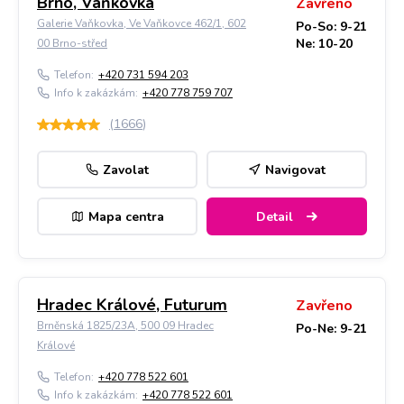
Brno, Vaňkovka
Zavřeno
Galerie Vaňkovka, Ve Vaňkovce 462/1, 602
Po-So: 9-21
Ne: 10-20
00 Brno-střed
Telefon:
+420 731 594 203
Info k zakázkám:
+420 778 759 707
(
1666
)
Zavolat
Navigovat
Mapa centra
Detail
Hradec Králové, Futurum
Zavřeno
Brněnská 1825/23A, 500 09 Hradec
Po-Ne: 9-21
Králové
Telefon:
+420 778 522 601
Info k zakázkám:
+420 778 522 601