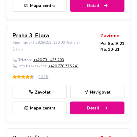
Mapa centra
Detail
Praha 3, Flora
Zavřeno
Vinohradská 2828/151, 130 00 Praha 3-
Po-So: 9-21
Ne: 10-21
Žižkov
Telefon:
+420 731 435 203
Info k zakázkám:
+420 778 776 241
(
1319
)
Zavolat
Navigovat
Mapa centra
Detail