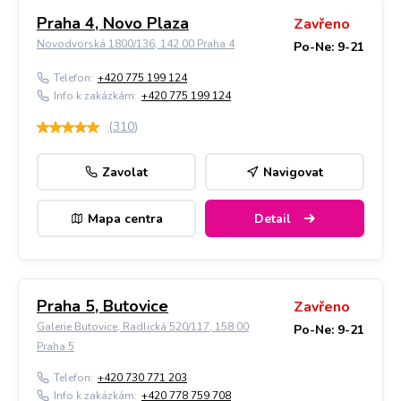
Praha 4, Novo Plaza
Zavřeno
Novodvorská 1800/136, 142 00 Praha 4
Po-Ne: 9-21
Telefon:
+420 775 199 124
Info k zakázkám:
+420 775 199 124
(
310
)
Zavolat
Navigovat
Mapa centra
Detail
Praha 5, Butovice
Zavřeno
Galerie Butovice, Radlická 520/117, 158 00
Po-Ne: 9-21
Praha 5
Telefon:
+420 730 771 203
Info k zakázkám:
+420 778 759 708