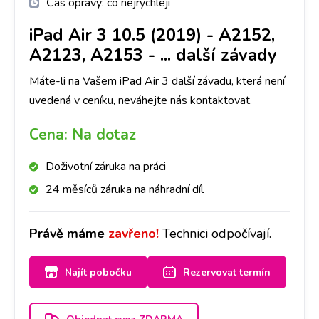
Čas opravy:
co nejrychleji
iPad Air 3 10.5 (2019) - A2152,
A2123, A2153
-
... další závady
Máte-li na Vašem iPad Air 3 další závadu, která není
uvedená v ceníku, neváhejte nás kontaktovat.
Cena:
Na dotaz
Doživotní záruka na práci
24 měsíců záruka na náhradní díl
Právě máme
zavřeno!
Technici odpočívají.
Najít pobočku
Rezervovat termín