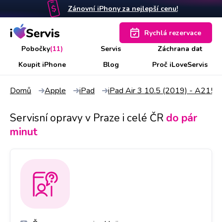
Zánovní iPhony za nejlepší cenu!
Rychlá rezervace
Pobočky
(11)
Servis
Záchrana dat
Koupit iPhone
Blog
Proč iLoveServis
Domů
Apple
iPad
iPad Air 3 10.5 (2019) - A215
Servisní opravy v Praze i celé ČR
do pár
minut