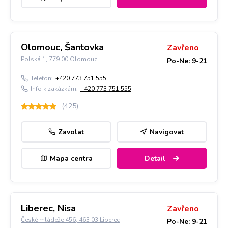
Olomouc, Šantovka
Zavřeno
Polská 1, 779 00 Olomouc
Po-Ne: 9-21
Telefon:
+420 773 751 555
Info k zakázkám:
+420 773 751 555
(
425
)
Zavolat
Navigovat
Mapa centra
Detail
Liberec, Nisa
Zavřeno
České mládeže 456, 463 03 Liberec
Po-Ne: 9-21