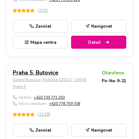
(
310
)
Zavolat
Navigovat
Mapa centra
Detail
Praha 5, Butovice
Otevřeno
Galerie Butovice, Radlická 520/117, 158 00
Po-Ne: 9-21
Praha 5
Telefon:
+420 730 771 203
Info k zakázkám:
+420 778 759 708
(
1228
)
Zavolat
Navigovat