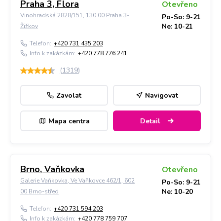
Praha 3, Flora
Otevřeno
Vinohradská 2828/151, 130 00 Praha 3-
Po-So: 9-21
Ne: 10-21
Žižkov
Telefon:
+420 731 435 203
Info k zakázkám:
+420 778 776 241
(
1319
)
Zavolat
Navigovat
Mapa centra
Detail
Brno, Vaňkovka
Otevřeno
Galerie Vaňkovka, Ve Vaňkovce 462/1, 602
Po-So: 9-21
Ne: 10-20
00 Brno-střed
Telefon:
+420 731 594 203
Info k zakázkám:
+420 778 759 707