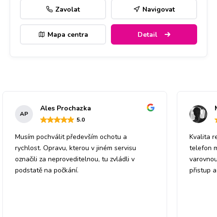
Zavolat
Navigovat
Mapa centra
Detail
Ales Prochazka
AP
5
.0
Musím pochválit především ochotu a
Kvalita r
rychlost. Opravu, kterou v jiném servisu
telefon 
označili za neproveditelnou, tu zvládli v
varovnou
podstatě na počkání.
přistup 