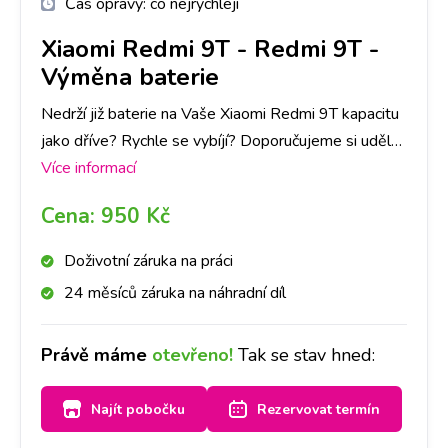
Čas opravy:
co nejrychleji
Xiaomi Redmi 9T
-
Redmi 9T -
Výměna baterie
Nedrží již baterie na Vaše Xiaomi Redmi 9T kapacitu
jako dříve? Rychle se vybíjí? Doporučujeme si udělat
rezervaci nebo zavolat na vybranou pobočku,
Více informací
abychom měli připravenou baterii pro Váš přístroj a
Cena:
950 Kč
do půl hodiny Vám baterii vyměníme.
Doživotní záruka na práci
24 měsíců záruka na náhradní díl
Právě máme
otevřeno!
Tak se stav hned:
Najít pobočku
Rezervovat termín