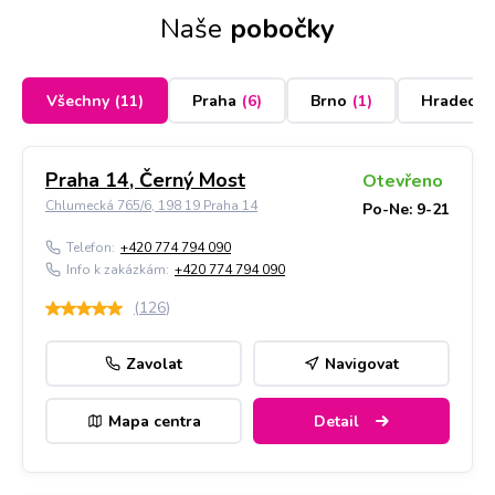
Naše
pobočky
Všechny
(
11
)
Praha
(
6
)
Brno
(
1
)
Hradec K
Praha 14, Černý Most
Otevřeno
Chlumecká 765/6, 198 19 Praha 14
Po-Ne: 9-21
Telefon:
+420 774 794 090
Info k zakázkám:
+420 774 794 090
(
126
)
Zavolat
Navigovat
Mapa centra
Detail