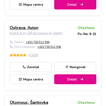
Mapa centra
Detail
Ostrava, Avion
Otevřeno
Rudná 3114, 700 30 Ostrava-jih-Zábřeh
Po-Ne: 9-21
Telefon:
+420 736 512 946
Info k zakázkám:
+420 736 512 946
(
1103
)
Zavolat
Navigovat
Mapa centra
Detail
Olomouc, Šantovka
Otevřeno