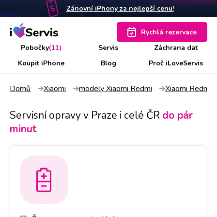
Zánovní iPhony za nejlepší cenu!
Rychlá rezervace
Pobočky
(11)
Servis
Záchrana dat
Koupit iPhone
Blog
Proč iLoveServis
Domů
Xiaomi
modely Xiaomi Redmi
Xiaomi Redmi 
Servisní opravy v Praze i celé ČR
do pár
minut