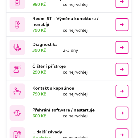
950 Kč
co nejrychleji
Redmi 9T - Výměna konektoru /
nenabíjí
790 Kč
co nejrychleji
Diagnostika
390 Kč
2-3 dny
Čištění přístroje
290 Kč
co nejrychleji
Kontakt s kapalinou
790 Kč
co nejrychleji
Přehrání software / nestartuje
600 Kč
co nejrychleji
... další závady
Na dotaz
co nejrychleji