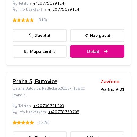
Telefon:
+420 775 199 124
Info k zakázkám:
+420 775 199 124
(
310
)
Zavolat
Navigovat
Mapa centra
Detail
Praha 5, Butovice
Zavřeno
Galerie Butovice, Radlická 520/117, 158 00
Po-Ne: 9-21
Praha 5
Telefon:
+420 730 771 203
Info k zakázkám:
+420 778 759 708
(
1228
)