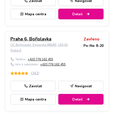
Zavolat
Navigovat
Mapa centra
Detail
Praha 6, Bořislavka
Zavřeno
OC Bořislavka, Evropská 866/65, 160 00
Po-Ne: 8-20
Praha 6
Telefon:
+420 776 162 455
Info k zakázkám:
+420 776 162 455
(
342
)
Zavolat
Navigovat
Mapa centra
Detail