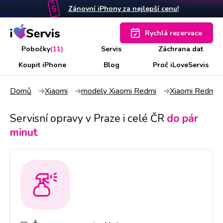
Zánovní iPhony za nejlepší cenu!
Rychlá rezervace
Pobočky
(11)
Servis
Záchrana dat
Koupit iPhone
Blog
Proč iLoveServis
Domů
Xiaomi
modely Xiaomi Redmi
Xiaomi Redmi 
Servisní opravy v Praze i celé ČR
do pár
minut