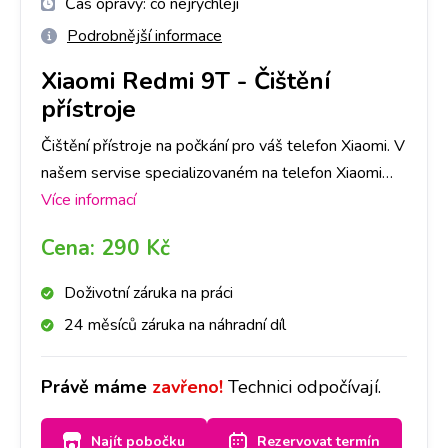
Čas opravy:
co nejrychleji
Podrobnější informace
Xiaomi Redmi 9T
-
Čištění
přístroje
Čištění přístroje na počkání pro váš telefon Xiaomi. V
našem servise specializovaném na telefon Xiaomi
opravíme jakoukoli závadu rychle a na počkání. Na
Více informací
pobočkách iLoveServis po celé ČR máme velké
Cena:
290 Kč
sklady dílů, tak abyste ještě DNES měli svůj telefon
Xiaomi opravený v Praze, Brně, Ostravě, Olomouci,
Doživotní záruka na práci
Liberci a Českých Budějovicích.
24 měsíců záruka na náhradní díl
Právě máme
zavřeno!
Technici odpočívají.
Najít pobočku
Rezervovat termín