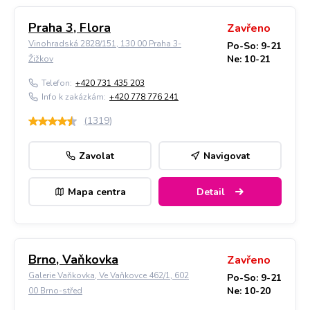
Praha 3, Flora
Zavřeno
Vinohradská 2828/151, 130 00 Praha 3-
Po-So: 9-21
Ne: 10-21
Žižkov
Telefon:
+420 731 435 203
Info k zakázkám:
+420 778 776 241
(
1319
)
Zavolat
Navigovat
Mapa centra
Detail
Brno, Vaňkovka
Zavřeno
Galerie Vaňkovka, Ve Vaňkovce 462/1, 602
Po-So: 9-21
Ne: 10-20
00 Brno-střed