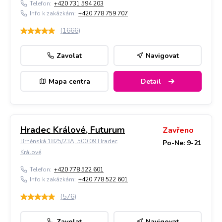
Telefon:
+420 731 594 203
Info k zakázkám:
+420 778 759 707
(
1666
)
Zavolat
Navigovat
Mapa centra
Detail
Hradec Králové, Futurum
Zavřeno
Brněnská 1825/23A, 500 09 Hradec
Po-Ne: 9-21
Králové
Telefon:
+420 778 522 601
Info k zakázkám:
+420 778 522 601
(
576
)
Zavolat
Navigovat