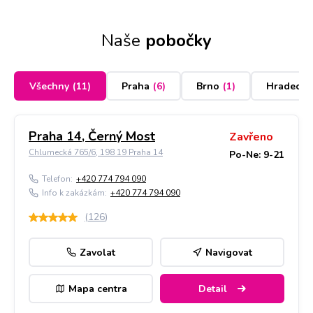
Naše
pobočky
Všechny
(
11
)
Praha
(
6
)
Brno
(
1
)
Hradec K
Praha 14, Černý Most
Zavřeno
Chlumecká 765/6, 198 19 Praha 14
Po-Ne: 9-21
Telefon:
+420 774 794 090
Info k zakázkám:
+420 774 794 090
(
126
)
Zavolat
Navigovat
Mapa centra
Detail