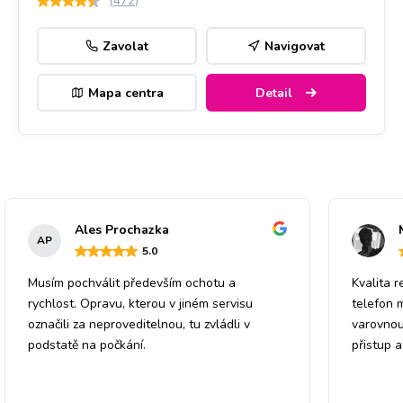
(
472
)
Zavolat
Navigovat
Mapa centra
Detail
Ales Prochazka
AP
5
.0
Musím pochválit především ochotu a
Kvalita r
rychlost. Opravu, kterou v jiném servisu
telefon 
označili za neproveditelnou, tu zvládli v
varovnou
podstatě na počkání.
přistup 