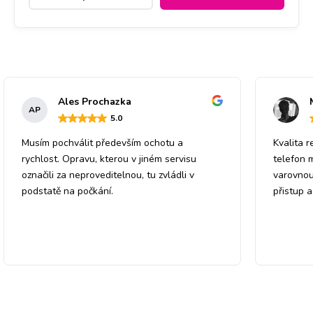
Ales Prochazka
AP
5
.0
Musím pochválit především ochotu a
Kvalita r
rychlost. Opravu, kterou v jiném servisu
telefon 
označili za neproveditelnou, tu zvládli v
varovnou
podstatě na počkání.
přistup 