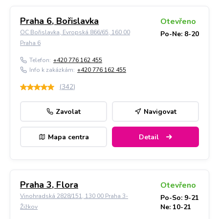
Praha 6, Bořislavka
Otevřeno
OC Bořislavka, Evropská 866/65, 160 00
Po-Ne: 8-20
Praha 6
Telefon:
+420 776 162 455
Info k zakázkám:
+420 776 162 455
(
342
)
Zavolat
Navigovat
Mapa centra
Detail
Praha 3, Flora
Otevřeno
Vinohradská 2828/151, 130 00 Praha 3-
Po-So: 9-21
Ne: 10-21
Žižkov