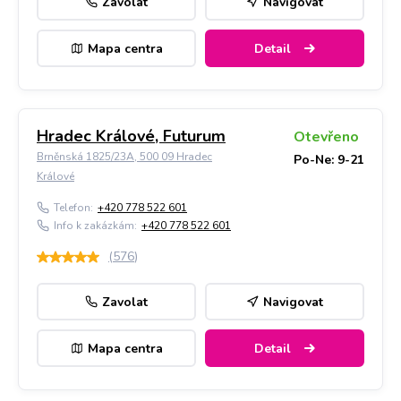
Zavolat
Navigovat
Mapa centra
Detail
Hradec Králové, Futurum
Otevřeno
Brněnská 1825/23A, 500 09 Hradec
Po-Ne: 9-21
Králové
Telefon:
+420 778 522 601
Info k zakázkám:
+420 778 522 601
(
576
)
Zavolat
Navigovat
Mapa centra
Detail