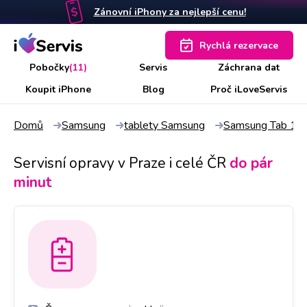
Zánovní iPhony za nejlepší cenu!
Rychlá rezervace
Pobočky
(11)
Servis
Záchrana dat
Koupit iPhone
Blog
Proč iLoveServis
Domů
Samsung
tablety Samsung
Samsung Tab 10
Servisní opravy v Praze i celé ČR
do pár
minut