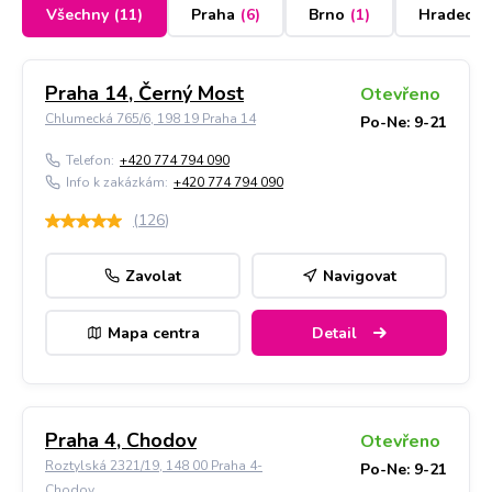
Všechny
(
11
)
Praha
(
6
)
Brno
(
1
)
Hradec K
Praha 14, Černý Most
Otevřeno
Chlumecká 765/6, 198 19 Praha 14
Po-Ne: 9-21
Telefon:
+420 774 794 090
Info k zakázkám:
+420 774 794 090
(
126
)
Zavolat
Navigovat
Mapa centra
Detail
Praha 4, Chodov
Otevřeno
Roztylská 2321/19, 148 00 Praha 4-
Po-Ne: 9-21
Chodov