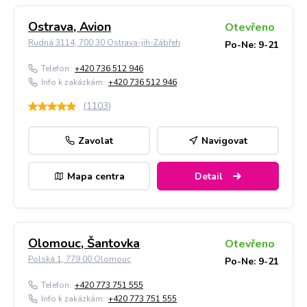
Ostrava, Avion
Otevřeno
Rudná 3114, 700 30 Ostrava-jih-Zábřeh
Po-Ne: 9-21
Telefon:
+420 736 512 946
Info k zakázkám:
+420 736 512 946
(
1103
)
Zavolat
Navigovat
Mapa centra
Detail
Olomouc, Šantovka
Otevřeno
Polská 1, 779 00 Olomouc
Po-Ne: 9-21
Telefon:
+420 773 751 555
Info k zakázkám:
+420 773 751 555