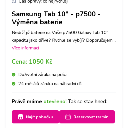
Čas opravy:
co nejrychleji
Samsung Tab 10"
-
p7500 -
Výměna baterie
Nedrží již baterie na Vaše p7500 Galaxy Tab 10"
kapacitu jako dříve? Rychle se vybíjí? Doporučujeme
si udělat rezervaci nebo zavolat na vybranou
Více informací
pobočku, abychom měli připravenou baterii pro Váš
Cena:
1050 Kč
přístroj a do půl hodiny Vám baterii vyměníme.
Doživotní záruka na práci
24 měsíců záruka na náhradní díl
Právě máme
otevřeno!
Tak se stav hned:
Najít pobočku
Rezervovat termín