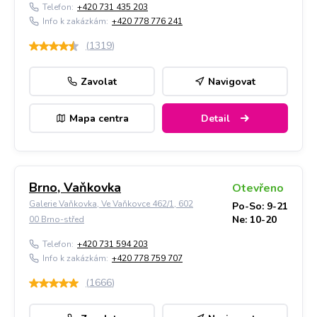
Telefon:
+420 731 435 203
Info k zakázkám:
+420 778 776 241
(
1319
)
Zavolat
Navigovat
Mapa centra
Detail
Brno, Vaňkovka
Otevřeno
Galerie Vaňkovka, Ve Vaňkovce 462/1, 602
Po-So: 9-21
Ne: 10-20
00 Brno-střed
Telefon:
+420 731 594 203
Info k zakázkám:
+420 778 759 707
(
1666
)