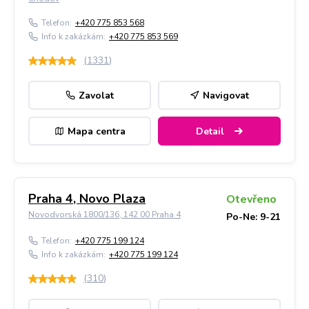
Telefon:
+420 775 853 568
Info k zakázkám:
+420 775 853 569
(
1331
)
Zavolat
Navigovat
Mapa centra
Detail
Praha 4, Novo Plaza
Otevřeno
Novodvorská 1800/136, 142 00 Praha 4
Po-Ne: 9-21
Telefon:
+420 775 199 124
Info k zakázkám:
+420 775 199 124
(
310
)