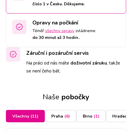
číslo 1 v Česku. Děkujeme.
Opravy na počkání
Téměř
všechny opravy
zvládneme
do 30 minut až 3 hodin.
.
Záruční i pozáruční servis
Na práci od nás máte
doživotní záruku
,
takže
se není čeho bát.
Naše
pobočky
Všechny
(
11
)
Praha
(
6
)
Brno
(
1
)
Hradec K