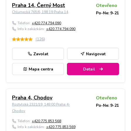
Praha 14, Černý Most
Otevřeno
Chlumecká 765/6, 198 19 Praha 14
Po-Ne: 9-21
Telefon:
+420 774 794 090
Info k zakázkám:
+420 774 794 090
(
126
)
Zavolat
Navigovat
Mapa centra
Detail
Praha 4, Chodov
Otevřeno
Roztylská 2321/19, 148 00 Praha 4-
Po-Ne: 9-21
Chodov
Telefon:
+420 775 853 568
Info k zakázkám:
+420 775 853 569