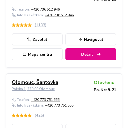
Telefon:
+420 736 512 946
Info k zakázkám:
+420 736 512 946
(
1103
)
Zavolat
Navigovat
Mapa centra
Detail
Olomouc, Šantovka
Otevřeno
Polská 1, 779 00 Olomouc
Po-Ne: 9-21
Telefon:
+420 773 751 555
Info k zakázkám:
+420 773 751 555
(
425
)