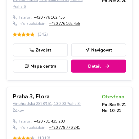
Po-Ne: 8-20
Praha 6
Telefon:
+420 776 162 455
Info k zakázkám:
+420 776 162 455
(
342
)
Zavolat
Navigovat
Mapa centra
Detail
Praha 3, Flora
Otevřeno
Vinohradská 2828/151, 130 00 Praha 3-
Po-So: 9-21
Ne: 10-21
Žižkov
Telefon:
+420 731 435 203
Info k zakázkám:
+420 778 776 241
(
1319
)