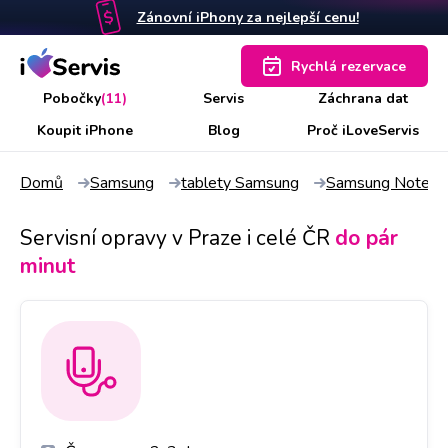
Zánovní iPhony za nejlepší cenu!
Rychlá rezervace
Pobočky
(11)
Servis
Záchrana dat
Koupit iPhone
Blog
Proč iLoveServis
Domů
Samsung
tablety Samsung
Samsung Note 8
Servisní opravy v Praze i celé ČR
do pár
minut