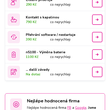
290 Kč
co nejrychleji
Kontakt s kapalinou
790 Kč
co nejrychleji
Přehrání software / nestartuje
390 Kč
co nejrychleji
n5100 - Výměna baterie
1100 Kč
co nejrychleji
... další závady
Na dotaz
co nejrychleji
Nejlépe hodnocená firma
Nejlépe hodnocená firma
FB
a
Google
.
Jsme