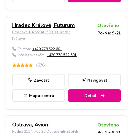
Hradec Králové, Futurum
Otevřeno
Brněnská 1825/23A, 500 09 Hradec
Po-Ne: 9-21
Králové
Telefon:
+420 778 522 601
Info k zakázkám:
+420 778 522 601
(
576
)
Zavolat
Navigovat
Mapa centra
Detail
Ostrava, Avion
Otevřeno
Rudná 3114, 700 30 Ostrava-jih-Zábřeh
Po-Ne: 9-21