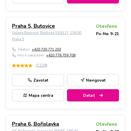
Praha 5, Butovice
Otevřeno
Galerie Butovice, Radlická 520/117, 158 00
Po-Ne: 9-21
Praha 5
Telefon:
+420 730 771 203
Info k zakázkám:
+420 778 759 708
(
1228
)
Zavolat
Navigovat
Mapa centra
Detail
Praha 6, Bořislavka
Otevřeno
OC Bořislavka, Evropská 866/65, 160 00