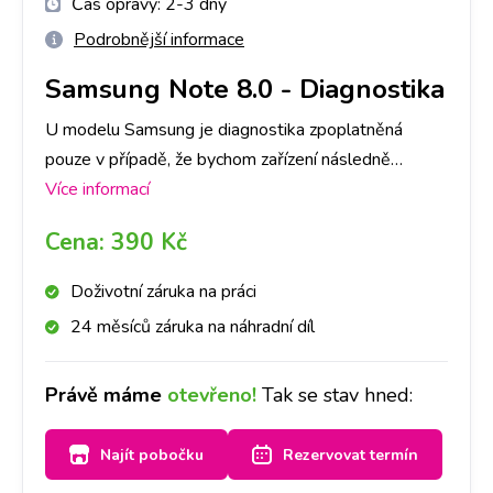
Čas opravy:
2-3 dny
Podrobnější informace
Samsung Note 8.0
-
Diagnostika
U modelu Samsung je diagnostika zpoplatněná
pouze v případě, že bychom zařízení následně
neopravovali a to částkou dle ceníku. V opačném
Více informací
případě je, v rámci opravy, ZDARMA. Primárně je
Cena:
390 Kč
nutné provedení diagnostiky u nás na pobočce,
abychom dokázali přesně určit, co danou závadu
Doživotní záruka na práci
způsobuje. Následně, po jejím provedení, se s Vámi
24 měsíců záruka na náhradní díl
spojíme a domluvíme se ohledně dalšího postupu
opravy. Bez Vašeho souhlasu další opravy provádět
Právě máme
otevřeno!
Tak se stav hned:
nebudeme. Při diagnostice záleží také na míře
poškození Vašeho Samsung, časově cca na 1-3 dny.
Najít pobočku
Rezervovat termín