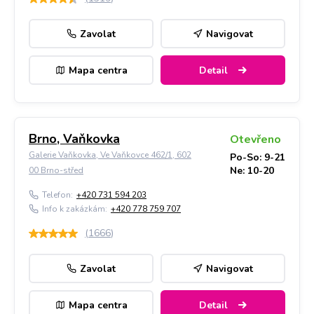
Zavolat
Navigovat
Mapa centra
Detail
Brno, Vaňkovka
Otevřeno
Galerie Vaňkovka, Ve Vaňkovce 462/1, 602
Po-So: 9-21
Ne: 10-20
00 Brno-střed
Telefon:
+420 731 594 203
Info k zakázkám:
+420 778 759 707
(
1666
)
Zavolat
Navigovat
Mapa centra
Detail