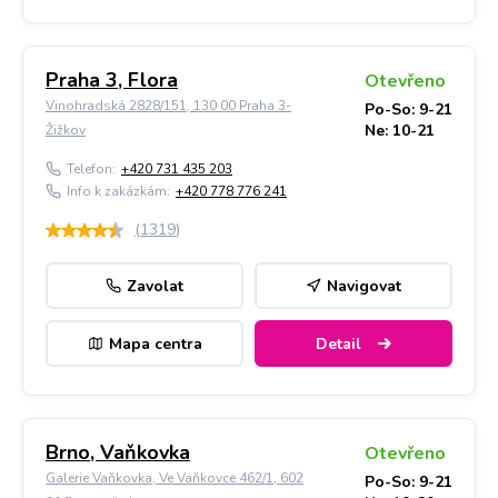
Praha 3, Flora
Otevřeno
Vinohradská 2828/151, 130 00 Praha 3-
Po-So: 9-21
Ne: 10-21
Žižkov
Telefon:
+420 731 435 203
Info k zakázkám:
+420 778 776 241
(
1319
)
Zavolat
Navigovat
Mapa centra
Detail
Brno, Vaňkovka
Otevřeno
Galerie Vaňkovka, Ve Vaňkovce 462/1, 602
Po-So: 9-21