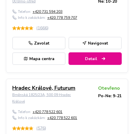
Ne: 10-20
00 Brno-střed
Telefon:
+420 731 594 203
Info k zakázkám:
+420 778 759 707
(
1666
)
Zavolat
Navigovat
Mapa centra
Detail
Hradec Králové, Futurum
Otevřeno
Brněnská 1825/23A, 500 09 Hradec
Po-Ne: 9-21
Králové
Telefon:
+420 778 522 601
Info k zakázkám:
+420 778 522 601
(
576
)