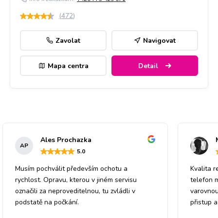
(
472
)
Zavolat
Navigovat
Mapa centra
Detail
Ales Prochazka
AP
5
.0
Musím pochválit především ochotu a
Kvalita r
rychlost. Opravu, kterou v jiném servisu
telefon 
označili za neproveditelnou, tu zvládli v
varovnou
podstatě na počkání.
přistup 