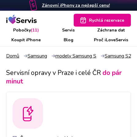
Zánovní iPhony za nejlepší cenu!
Rychlá rezervace
Pobočky
(11)
Servis
Záchrana dat
Koupit iPhone
Blog
Proč iLoveServis
Domů
Samsung
modely Samsung S
Samsung S21 U
Servisní opravy v Praze i celé ČR
do pár
minut