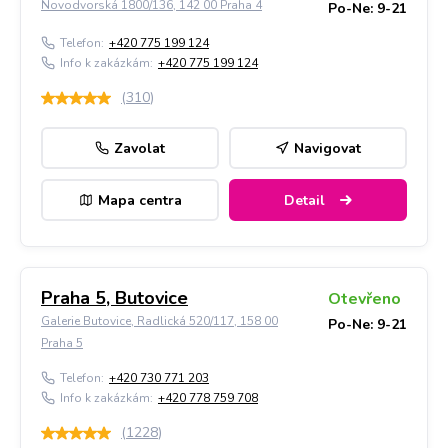
Novodvorská 1800/136, 142 00 Praha 4
Po-Ne: 9-21
Telefon:
+420 775 199 124
Info k zakázkám:
+420 775 199 124
(
310
)
Zavolat
Navigovat
Mapa centra
Detail
Praha 5, Butovice
Otevřeno
Galerie Butovice, Radlická 520/117, 158 00
Po-Ne: 9-21
Praha 5
Telefon:
+420 730 771 203
Info k zakázkám:
+420 778 759 708
(
1228
)