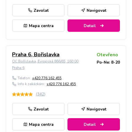
Zavolat
Navigovat
Mapa centra
Detail
Praha 6, Bořislavka
Otevřeno
OC Bořislavka, Evropská 866/65, 160 00
Po-Ne: 8-20
Praha 6
Telefon:
+420 776 162 455
Info k zakázkám:
+420 776 162 455
(
342
)
Zavolat
Navigovat
Mapa centra
Detail