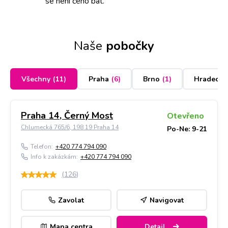
se není čeho bát.
Naše
pobočky
Všechny
(
11
)
Praha
(
6
)
Brno
(
1
)
Hradec K
Praha 14, Černý Most
Otevřeno
Chlumecká 765/6, 198 19 Praha 14
Po-Ne: 9-21
Telefon:
+420 774 794 090
Info k zakázkám:
+420 774 794 090
(
126
)
Zavolat
Navigovat
Mapa centra
Detail