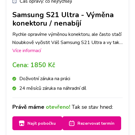
Čas opravy:
co nejrychleji
Samsung S21 Ultra
-
Výměna
konektoru / nenabíjí
Rychle opravíme výměnou konektoru, ale často stačí
hloubkově vyčistit Váš Samsung S21 Ultra a vy tak
ušetříte čas i peníze. Nejlepší je nyní se zastavit na
Více informací
jakékoliv pobočce a hned se na to mrkneme.
Cena:
1850 Kč
Doživotní záruka na práci
24 měsíců záruka na náhradní díl
Právě máme
otevřeno!
Tak se stav hned:
Najít pobočku
Rezervovat termín