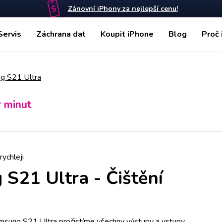
Zánovní iPhony za nejlepší cenu!
Servis
Záchrana dat
Koupit iPhone
Blog
Proč 
g S21 Ultra
r minut
rychleji
 S21 Ultra
-
Čištění
amsung S21 Ultra pročistíme všechny výstupy a vstupy