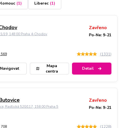
lomouc
(
1
)
Liberec
(
1
)
 Chodov
Zavřeno
21/19, 148 00 Praha 4-Chodov
Po-Ne: 9-21
(
1331
)
 569
Mapa
Navigovat
Detail
centra
Butovice
Zavřeno
ice, Radlická 520/117, 158 00 Praha 5
Po-Ne: 9-21
(
1228
)
 708