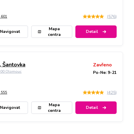
(
576
)
 601
Mapa
Navigovat
Detail
centra
 Šantovka
Zavřeno
9 00 Olomouc
Po-Ne: 9-21
(
425
)
 555
Mapa
Navigovat
Detail
centra