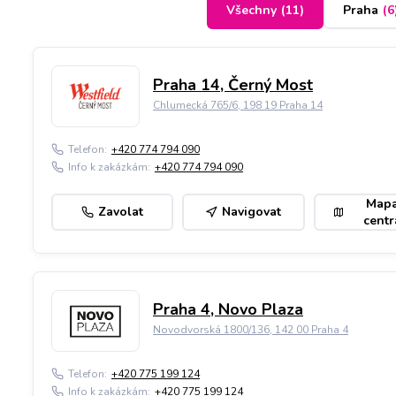
Všechny
(
11
)
Praha
(
6
Praha 14, Černý Most
Chlumecká 765/6, 198 19 Praha 14
Telefon:
+420 774 794 090
Info k zakázkám:
+420 774 794 090
Map
Zavolat
Navigovat
centr
Praha 4, Novo Plaza
Novodvorská 1800/136, 142 00 Praha 4
Telefon:
+420 775 199 124
Info k zakázkám:
+420 775 199 124