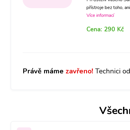
přístroje bez toho, an
pobočce a za půl hod
Více informací
Cena:
290 Kč
Právě máme
zavřeno!
Technici od
Všech