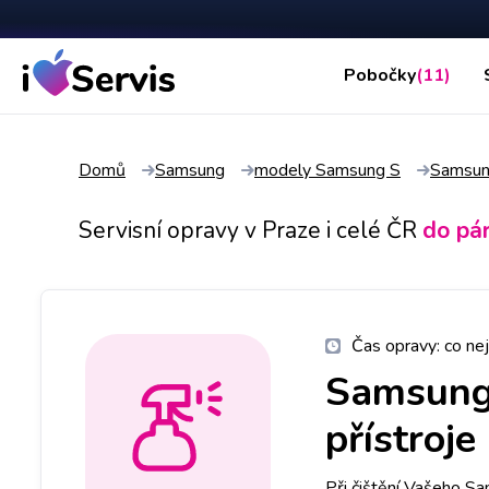
Pobočky
(11)
Domů
Samsung
modely Samsung S
Samsun
Servisní opravy v Praze i celé ČR
do pá
Čas opravy:
co nej
Samsung
přístroje
Při čištění Vašeho S