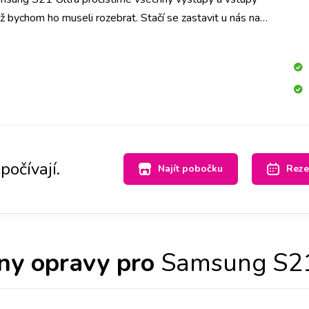
iž bychom ho museli rozebrat. Stačí se zastavit u nás na
iny máte hotovo!
počívají.
Najít pobočku
Reze
ny opravy pro
Samsung S21