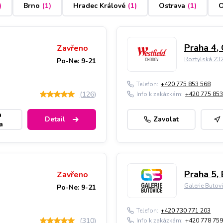
)
Brno
(
1
)
Hradec Králové
(
1
)
Ostrava
(
1
)
O
Praha 4,
Zavřeno
Roztylská 23
Po-Ne: 9-21
Telefon:
+420 775 853 568
(
126
)
Info k zakázkám:
+420 775 853
a
Detail
Zavolat
a
Praha 5, 
Zavřeno
Galerie Butov
Po-Ne: 9-21
Telefon:
+420 730 771 203
(
310
)
Info k zakázkám:
+420 778 759