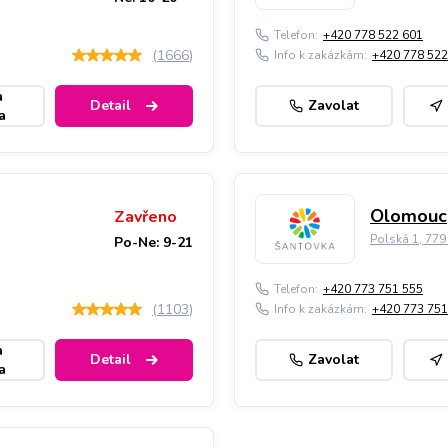
Telefon:
+420 778 522 601
(
1666
)
Info k zakázkám:
+420 778 522
a
Detail
Zavolat
a
Olomouc,
Zavřeno
Polská 1, 77
Po-Ne: 9-21
Telefon:
+420 773 751 555
(
1103
)
Info k zakázkám:
+420 773 751
a
Detail
Zavolat
a