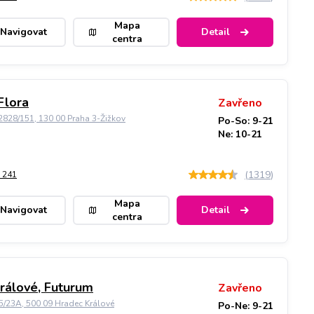
Mapa
Navigovat
Detail
centra
Flora
Zavřeno
828/151, 130 00 Praha 3-Žižkov
Po-So: 9-21
Ne: 10-21
(
1319
)
 241
Mapa
Navigovat
Detail
centra
rálové, Futurum
Zavřeno
5/23A, 500 09 Hradec Králové
Po-Ne: 9-21