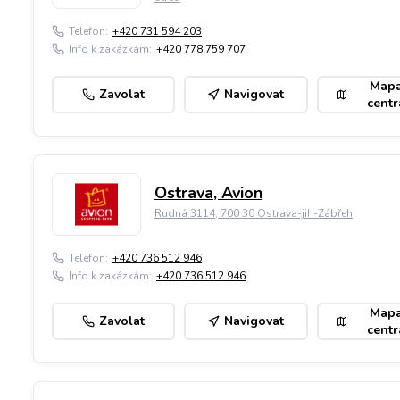
Telefon:
+420 731 594 203
Info k zakázkám:
+420 778 759 707
Map
Zavolat
Navigovat
centr
Ostrava, Avion
Rudná 3114, 700 30 Ostrava-jih-Zábřeh
Telefon:
+420 736 512 946
Info k zakázkám:
+420 736 512 946
Map
Zavolat
Navigovat
centr