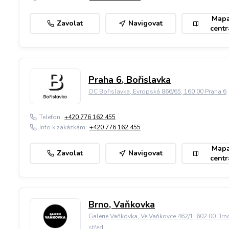
Map
Zavolat
Navigovat
centr
Praha 6, Bořislavka
OC Bořislavka, Evropská 866/65, 160 00 Praha 6
Telefon:
+420 776 162 455
Info k zakázkám:
+420 776 162 455
Map
Zavolat
Navigovat
centr
Brno, Vaňkovka
Galerie Vaňkovka, Ve Vaňkovce 462/1, 602 00 Brn
střed