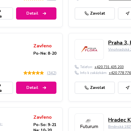
a
Detail
Zavolat
a
Praha 3, 
Zavřeno
Vinohradská 2
Po-Ne: 8-20
Telefon:
+420 731 435 203
(
342
)
Info k zakázkám:
+420 778 776
a
Detail
Zavolat
a
Zavřeno
Hradec K
o-
Po-So: 9-21
Brněnská 182
Ne: 10-20