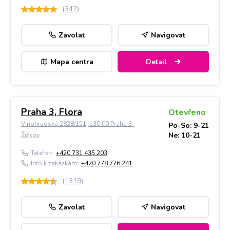
(
342
)
Zavolat
Navigovat
Mapa centra
Detail
Praha 3, Flora
Otevřeno
Vinohradská 2828/151, 130 00 Praha 3-
Po-So: 9-21
Ne: 10-21
Žižkov
Telefon:
+420 731 435 203
Info k zakázkám:
+420 778 776 241
(
1319
)
Zavolat
Navigovat