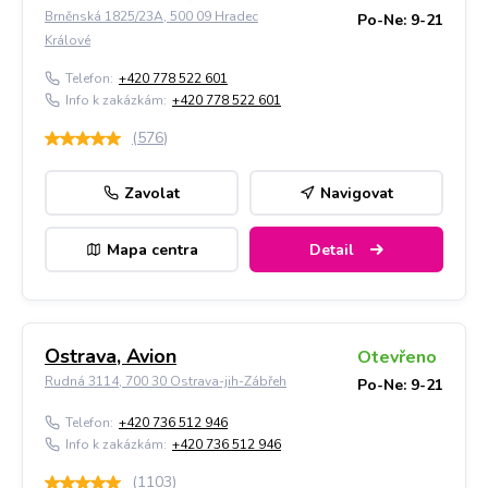
Brněnská 1825/23A, 500 09 Hradec
Po-Ne: 9-21
Králové
Telefon:
+420 778 522 601
Info k zakázkám:
+420 778 522 601
(
576
)
Zavolat
Navigovat
Mapa centra
Detail
Ostrava, Avion
Otevřeno
Rudná 3114, 700 30 Ostrava-jih-Zábřeh
Po-Ne: 9-21
Telefon:
+420 736 512 946
Info k zakázkám:
+420 736 512 946
(
1103
)