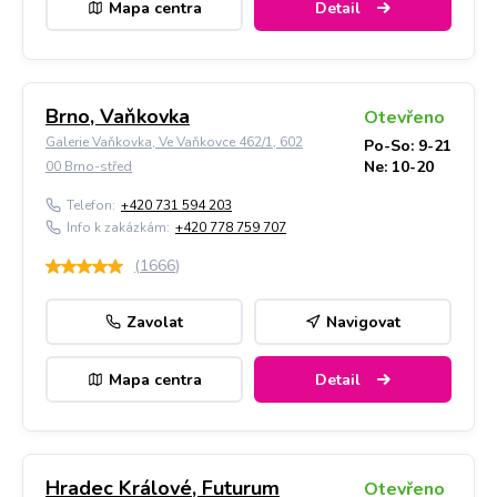
Mapa centra
Detail
Brno, Vaňkovka
Otevřeno
Galerie Vaňkovka, Ve Vaňkovce 462/1, 602
Po-So: 9-21
Ne: 10-20
00 Brno-střed
Telefon:
+420 731 594 203
Info k zakázkám:
+420 778 759 707
(
1666
)
Zavolat
Navigovat
Mapa centra
Detail
Hradec Králové, Futurum
Otevřeno