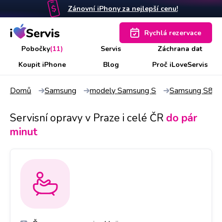
Zánovní iPhony za nejlepší cenu!
Rychlá rezervace
Pobočky
(11)
Servis
Záchrana dat
Koupit iPhone
Blog
Proč iLoveServis
Domů
Samsung
modely Samsung S
Samsung S8
Servisní opravy v Praze i celé ČR
do pár
minut