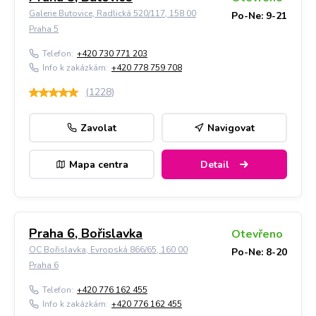
Galerie Butovice, Radlická 520/117, 158 00
Po-Ne: 9-21
Praha 5
Telefon:
+420 730 771 203
Info k zakázkám:
+420 778 759 708
(
1228
)
Zavolat
Navigovat
Mapa centra
Detail
Praha 6, Bořislavka
Otevřeno
OC Bořislavka, Evropská 866/65, 160 00
Po-Ne: 8-20
Praha 6
Telefon:
+420 776 162 455
Info k zakázkám:
+420 776 162 455