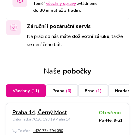
Téměř
všechny opravy
zvládneme
do 30 minut až 3 hodin.
.
Záruční i pozáruční servis
Na práci od nás máte
doživotní záruku
,
takže
se není čeho bát.
Naše
pobočky
Všechny
(
11
)
Praha
(
6
)
Brno
(
1
)
Hradec K
Praha 14, Černý Most
Otevřeno
Chlumecká 765/6, 198 19 Praha 14
Po-Ne: 9-21
Telefon:
+420 774 794 090