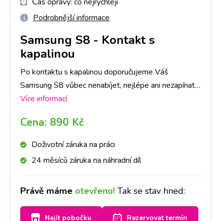
Čas opravy:
co nejrychleji
Podrobnější informace
Samsung S8
-
Kontakt s
kapalinou
Po kontaktu s kapalinou doporučujeme Váš
Samsung S8 vůbec nenabíjet, nejlépe ani nezapínat,
a zastavit se na kterékoliv naší pobočce co nejdříve
Více informací
to bude možné. Kontakt s kapalinou je průšvih, kde
Cena:
890 Kč
záleží do jaké míry kapalina přístroj poškodila. V
některých případech pro funkčnost stačí samotná
Doživotní záruka na práci
deoxidace. V některých případech je třeba následná
24 měsíců záruka na náhradní díl
oprava. Primárně provedeme deoxidaci zařízení od
kapaliny, následně Vás budeme kontaktovat, zda se
Právě máme
otevřeno!
Tak se stav hned:
deoxidace plně povedla, popř. co je třeba opravit a
za jakou cenu. O všem Vás budeme informovat.
Najít pobočku
Rezervovat termín
Jelikož se jedná o náročnější proces, doba trvání je