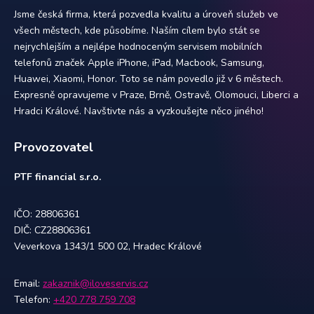
Jsme česká firma, která pozvedla kvalitu a úroveň služeb ve
všech městech, kde působíme. Naším cílem bylo stát se
nejrychlejším a nejlépe hodnoceným servisem mobilních
telefonů značek Apple iPhone, iPad, Macbook, Samsung,
Huawei, Xiaomi, Honor. Toto se nám povedlo již v 6 městech.
Expresně opravujeme v Praze, Brně, Ostravě, Olomouci, Liberci a
Hradci Králové. Navštivte nás a vyzkoušejte něco jiného!
Provozovatel
PTF financial s.r.o.
IČO: 28806361
DIČ: CZ28806361
Veverkova 1343/1 500 02, Hradec Králové
Email:
zakaznik@iloveservis.cz
Telefon:
+420 778 759 708