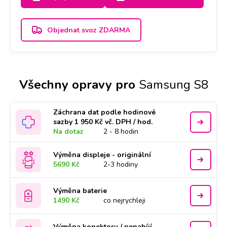
2-3 dny.
Objednat svoz ZDARMA
Všechny opravy pro
Samsung S8
Záchrana dat podle hodinové
sazby 1 950 Kč vč. DPH / hod.
Na dotaz
2 - 8 hodin
Výměna displeje - originální
5690 Kč
2-3 hodiny
Výměna baterie
1490 Kč
co nejrychleji
Výměna konektoru / nenabíjí