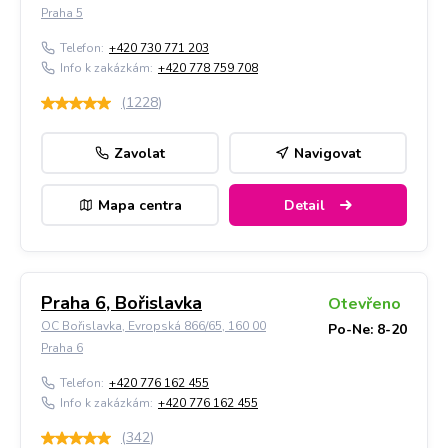
Praha 5
Telefon:
+420 730 771 203
Info k zakázkám:
+420 778 759 708
(
1228
)
Zavolat
Navigovat
Mapa centra
Detail
Praha 6, Bořislavka
Otevřeno
OC Bořislavka, Evropská 866/65, 160 00
Po-Ne: 8-20
Praha 6
Telefon:
+420 776 162 455
Info k zakázkám:
+420 776 162 455
(
342
)