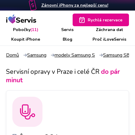
Zánovní iPhony za nejlepší cenu!
Rychlá rezervace
Pobočky
(11)
Servis
Záchrana dat
Koupit iPhone
Blog
Proč iLoveServis
Domů
Samsung
modely Samsung S
Samsung S8
Servisní opravy v Praze i celé ČR
do pár
minut