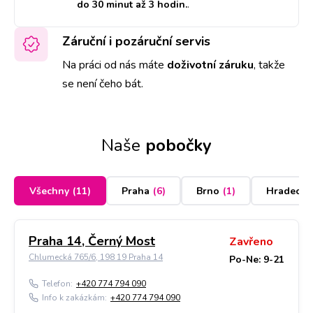
do 30 minut až 3 hodin.
.
Záruční i pozáruční servis
Na práci od nás máte
doživotní záruku
,
takže
se není čeho bát.
Naše
pobočky
Všechny
(
11
)
Praha
(
6
)
Brno
(
1
)
Hradec K
Praha 14, Černý Most
Zavřeno
Chlumecká 765/6, 198 19 Praha 14
Po-Ne: 9-21
Telefon:
+420 774 794 090
Info k zakázkám:
+420 774 794 090