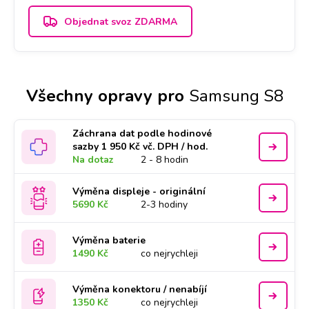
Objednat svoz ZDARMA
Všechny opravy pro
Samsung S8
Záchrana dat podle hodinové
sazby 1 950 Kč vč. DPH / hod.
Na dotaz
2 - 8 hodin
Výměna displeje - originální
5690 Kč
2-3 hodiny
Výměna baterie
1490 Kč
co nejrychleji
Výměna konektoru / nenabíjí
1350 Kč
co nejrychleji