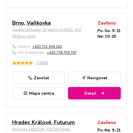
Brno, Vaňkovka
Zavřeno
Galerie Vaňkovka, Ve Vaňkovce 462/1, 602
Po-So: 9-21
Ne: 10-20
00 Brno-střed
Telefon:
+420 731 594 203
Info k zakázkám:
+420 778 759 707
(
1666
)
Zavolat
Navigovat
Mapa centra
Detail
Hradec Králové, Futurum
Zavřeno
Brněnská 1825/23A, 500 09 Hradec
Po-Ne: 9-21