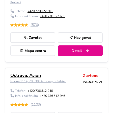
Králové
Telefon:
+420 778 522 601
Info k zakázkám:
+420 778 522 601
(
576
)
Zavolat
Navigovat
Mapa centra
Detail
Ostrava, Avion
Zavřeno
Rudná 3114, 700 30 Ostrava-jih-Zábřeh
Po-Ne: 9-21
Telefon:
+420 736 512 946
Info k zakázkám:
+420 736 512 946
(
1103
)