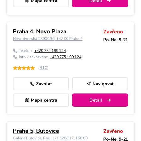
Mapa centra
Detail
Praha 4, Novo Plaza
Zavřeno
Novodvorská 1800/136, 142 00 Praha 4
Po-Ne: 9-21
Telefon:
+420 775 199 124
Info k zakázkám:
+420 775 199 124
(
310
)
Zavolat
Navigovat
Mapa centra
Detail
Praha 5, Butovice
Zavřeno
Galerie Butovice, Radlická 520/117, 158 00
Po-Ne: 9-21