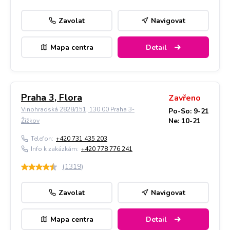
Zavolat
Navigovat
Mapa centra
Detail
Praha 3, Flora
Zavřeno
Vinohradská 2828/151, 130 00 Praha 3-
Po-So: 9-21
Ne: 10-21
Žižkov
Telefon:
+420 731 435 203
Info k zakázkám:
+420 778 776 241
(
1319
)
Zavolat
Navigovat
Mapa centra
Detail