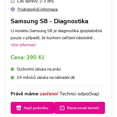
Čas opravy:
2-3 dny
Podrobnější informace
Samsung S8
-
Diagnostika
U modelu Samsung S8 je diagnostika zpoplatněná
pouze v případě, že bychom zařízení následně
neopravovali a to částkou dle ceníku. V opačném
Více informací
případě je, v rámci opravy, ZDARMA. Primárně je
Cena:
390 Kč
nutné provedení diagnostiky u nás na pobočce,
abychom dokázali přesně určit, co danou závadu
Doživotní záruka na práci
způsobuje. Následně, po jejím provedení, se s Vámi
24 měsíců záruka na náhradní díl
spojíme a domluvíme se ohledně dalšího postupu
opravy. Bez Vašeho souhlasu další opravy provádět
Právě máme
zavřeno!
Technici odpočívají.
nebudeme. Při diagnostice záleží také na míře
poškození Vašeho Samsung S8, časově cca na 1-3
Najít pobočku
Rezervovat termín
dny.