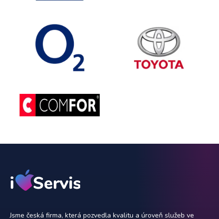
Jsme česká firma, která pozvedla kvalitu a úroveň služeb ve