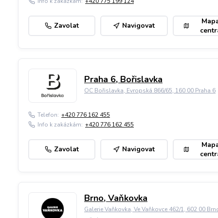
Info k zakázkám:
+420 775 199 124
Map
Zavolat
Navigovat
centr
Praha 6, Bořislavka
OC Bořislavka, Evropská 866/65, 160 00 Praha 6
Telefon:
+420 776 162 455
Info k zakázkám:
+420 776 162 455
Map
Zavolat
Navigovat
centr
Brno, Vaňkovka
Galerie Vaňkovka, Ve Vaňkovce 462/1, 602 00 Brn