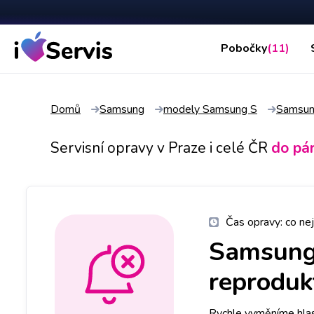
Pobočky
(11)
Domů
Samsung
modely Samsung S
Samsun
Servisní opravy v Praze i celé ČR
do pá
Čas opravy:
co nej
Samsung
reproduk
Rychle vyměníme hlasi