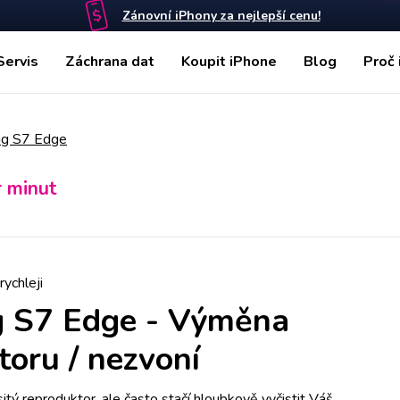
Zánovní iPhony za nejlepší cenu!
Servis
Záchrana dat
Koupit iPhone
Blog
Proč 
g S7 Edge
r minut
rychleji
 S7 Edge
-
Výměna
toru / nezvoní
tý reproduktor, ale často stačí hloubkově vyčistit Váš