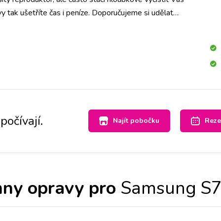
 tak ušetříte čas i peníze. Doporučujeme si udělat
t na vybranou pobočku, abychom měli díl připraven.
stíme nebo vyměníme a přístroj bude opět hlasitý.
počívají.
Najít pobočku
Reze
ny opravy pro
Samsung S7