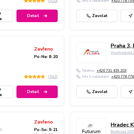
(
310
)
Info k zakázkám:
+420 778 759
a
Detail
Zavolat
a
Praha 3, 
Zavřeno
Vinohradská 2
Po-Ne: 8-20
Telefon:
+420 731 435 203
(
342
)
Info k zakázkám:
+420 778 776
a
Detail
Zavolat
a
Zavřeno
Hradec K
o-
Po-So: 9-21
Brněnská 182