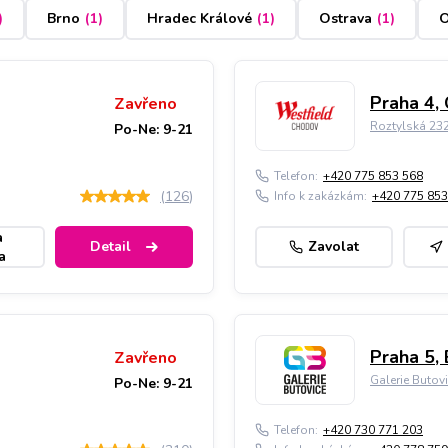
)
Brno
(
1
)
Hradec Králové
(
1
)
Ostrava
(
1
)
O
Praha 4,
Zavřeno
Roztylská 23
Po-Ne: 9-21
Telefon:
+420 775 853 568
(
126
)
Info k zakázkám:
+420 775 853
a
Detail
Zavolat
a
Praha 5, 
Zavřeno
Galerie Butov
Po-Ne: 9-21
Telefon:
+420 730 771 203