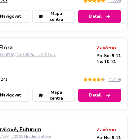
(
1228
)
 708
Mapa
Navigovat
Detail
centra
Flora
Zavřeno
828/151, 130 00 Praha 3-Žižkov
Po-So: 9-21
Ne: 10-21
(
1319
)
 241
Mapa
Navigovat
Detail
centra
rálové, Futurum
Zavřeno
5/23A, 500 09 Hradec Králové
Po-Ne: 9-21