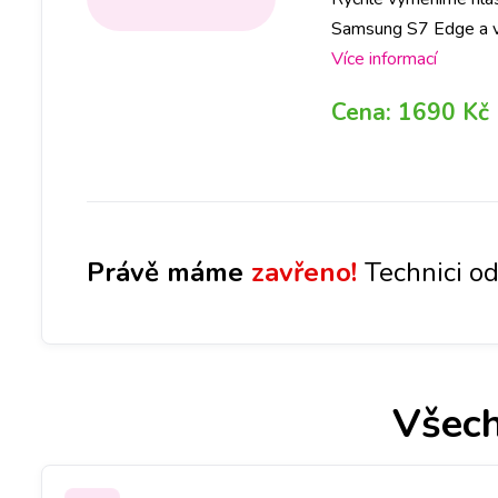
Samsung S7 Edge a vy
rezervaci nebo zavola
Více informací
Reproduktor pak vyči
Cena:
1690 Kč
Právě máme
zavřeno!
Technici od
Všech