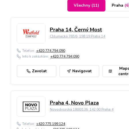
Všechny
(
11
)
Praha
(
6
Praha 14, Černý Most
Chlumecká 765/6, 198 19 Praha 14
Telefon:
+420 774 794 090
Info k zakázkám:
+420 774 794 090
Map
Zavolat
Navigovat
centr
Praha 4, Novo Plaza
Novodvorská 1800/136, 142 00 Praha 4
Telefon:
+420 775 199 124