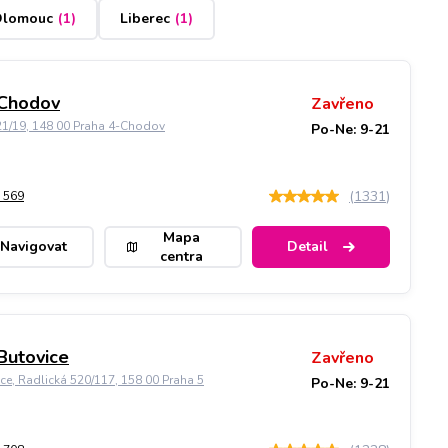
lomouc
(
1
)
Liberec
(
1
)
 Chodov
Zavřeno
21/19, 148 00 Praha 4-Chodov
Po-Ne: 9-21
(
1331
)
 569
Mapa
Navigovat
Detail
centra
Butovice
Zavřeno
ice, Radlická 520/117, 158 00 Praha 5
Po-Ne: 9-21