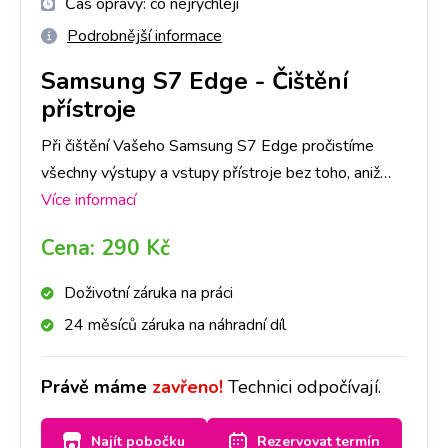
Čas opravy:
co nejrychleji
Podrobnější informace
Samsung S7 Edge
-
Čištění
přístroje
Při čištění Vašeho Samsung S7 Edge pročistíme
všechny výstupy a vstupy přístroje bez toho, aniž
bychom ho museli rozebrat. Stačí se zastavit u nás na
Více informací
pobočce a za půl hodiny máte hotovo!
Cena:
290 Kč
Doživotní záruka na práci
24 měsíců záruka na náhradní díl
Právě máme
zavřeno!
Technici odpočívají.
Najít pobočku
Rezervovat termín