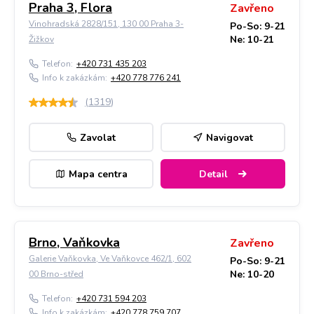
Praha 3, Flora
Zavřeno
Vinohradská 2828/151, 130 00 Praha 3-
Po-So: 9-21
Ne: 10-21
Žižkov
Telefon:
+420 731 435 203
Info k zakázkám:
+420 778 776 241
(
1319
)
Zavolat
Navigovat
Mapa centra
Detail
Brno, Vaňkovka
Zavřeno
Galerie Vaňkovka, Ve Vaňkovce 462/1, 602
Po-So: 9-21
Ne: 10-20
00 Brno-střed
Telefon:
+420 731 594 203
Info k zakázkám:
+420 778 759 707