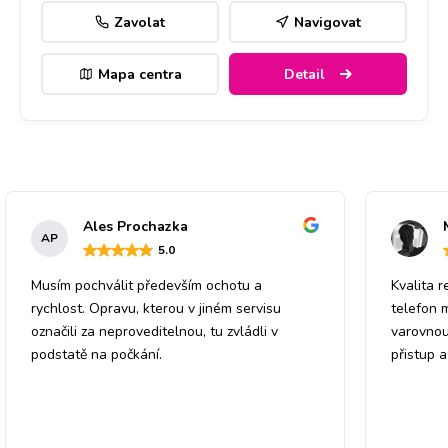
Zavolat
Navigovat
Mapa centra
Detail
Ales Prochazka
AP
5
.0
Musím pochválit především ochotu a
Kvalita r
rychlost. Opravu, kterou v jiném servisu
telefon 
označili za neproveditelnou, tu zvládli v
varovnou
podstatě na počkání.
přistup 