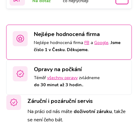
Na dotaz
co nejrychleji
Nejlépe hodnocená firma
Nejlépe hodnocená firma
FB
a
Google
.
Jsme
číslo 1 v Česku. Děkujeme.
Opravy na počkání
Téměř
všechny opravy
zvládneme
do 30 minut až 3 hodin.
.
Záruční i pozáruční servis
Na práci od nás máte
doživotní záruku
,
takže
se není čeho bát.