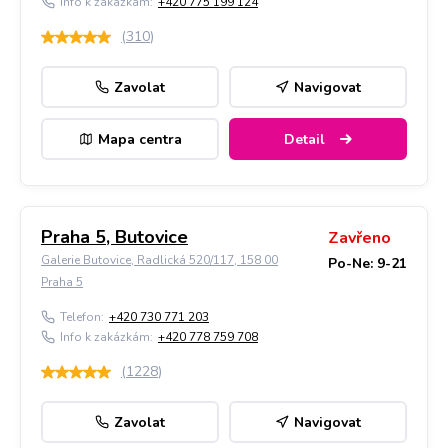
Info k zakázkám:
+420 775 199 124
(
310
)
Zavolat
Navigovat
Mapa centra
Detail
Praha 5, Butovice
Zavřeno
Galerie Butovice, Radlická 520/117, 158 00
Po-Ne: 9-21
Praha 5
Telefon:
+420 730 771 203
Info k zakázkám:
+420 778 759 708
(
1228
)
Zavolat
Navigovat