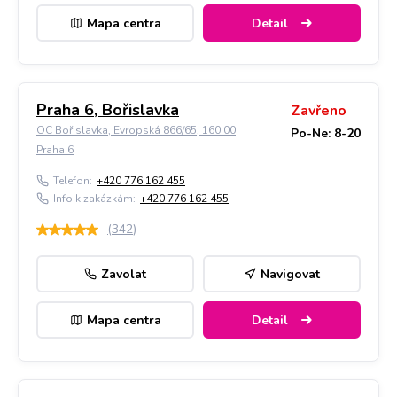
Mapa centra
Detail
Praha 6, Bořislavka
Zavřeno
OC Bořislavka, Evropská 866/65, 160 00
Po-Ne: 8-20
Praha 6
Telefon:
+420 776 162 455
Info k zakázkám:
+420 776 162 455
(
342
)
Zavolat
Navigovat
Mapa centra
Detail