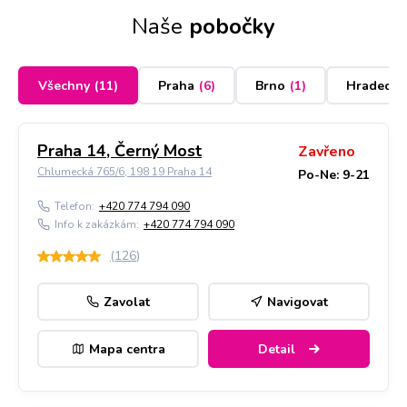
Naše
pobočky
Všechny
(
11
)
Praha
(
6
)
Brno
(
1
)
Hradec K
Praha 14, Černý Most
Zavřeno
Chlumecká 765/6, 198 19 Praha 14
Po-Ne: 9-21
Telefon:
+420 774 794 090
Info k zakázkám:
+420 774 794 090
(
126
)
Zavolat
Navigovat
Mapa centra
Detail