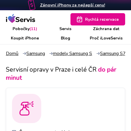
Zánovní iPhony za nejlepší cenu!
Rychlá rezervace
Pobočky
(11)
Servis
Záchrana dat
Koupit iPhone
Blog
Proč iLoveServis
Domů
Samsung
modely Samsung S
Samsung S7 E
Servisní opravy v Praze i celé ČR
do pár
minut