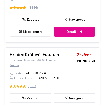
(
1666
)
Zavolat
Navigovat
Mapa centra
Detail
Hradec Králové, Futurum
Zavřeno
Brněnská 1825/23A, 500 09 Hradec
Po-Ne: 9-21
Králové
Telefon:
+420 778 522 601
Info k zakázkám:
+420 778 522 601
(
576
)
Zavolat
Navigovat