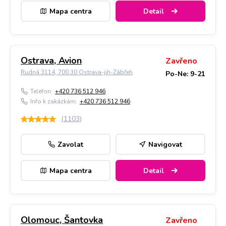
Mapa centra
Detail
Ostrava, Avion
Zavřeno
Rudná 3114, 700 30 Ostrava-jih-Zábřeh
Po-Ne: 9-21
Telefon:
+420 736 512 946
Info k zakázkám:
+420 736 512 946
(
1103
)
Zavolat
Navigovat
Mapa centra
Detail
Olomouc, Šantovka
Zavřeno