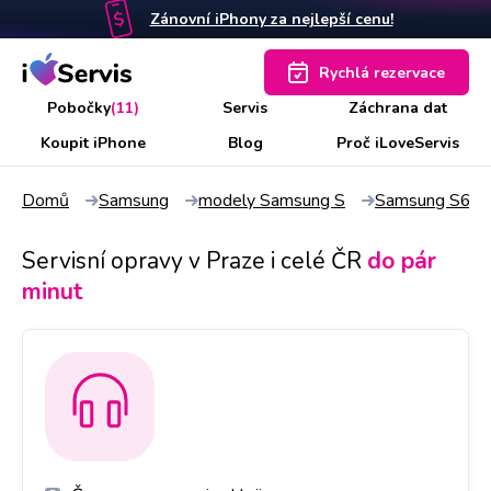
Zánovní iPhony za nejlepší cenu!
Rychlá rezervace
Pobočky
(11)
Servis
Záchrana dat
Koupit iPhone
Blog
Proč iLoveServis
Domů
Samsung
modely Samsung S
Samsung S6 E
Servisní opravy v Praze i celé ČR
do pár
minut