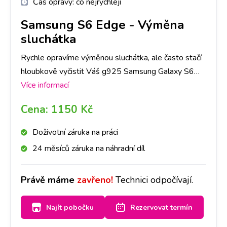
Čas opravy:
co nejrychleji
Samsung S6 Edge
-
Výměna
sluchátka
Rychle opravíme výměnou sluchátka, ale často stačí
hloubkově vyčistit Váš g925 Samsung Galaxy S6
Edge a vy tak ušetříte čas i peníze. Doporučujeme si
Více informací
udělat rezervaci nebo zavolat na vybranou pobočku,
Cena:
1150 Kč
abychom měli díl připraven. Sluchátko pak vyčistíme
nebo vyměníme a volajícího zase krásně uslyšíte.
Doživotní záruka na práci
24 měsíců záruka na náhradní díl
Právě máme
zavřeno!
Technici odpočívají.
Najít pobočku
Rezervovat termín