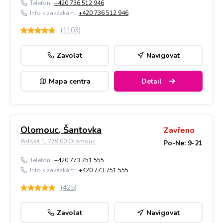
Telefon:
+420 736 512 946
Info k zakázkám:
+420 736 512 946
(
1103
)
Zavolat
Navigovat
Mapa centra
Detail
Olomouc, Šantovka
Zavřeno
Polská 1, 779 00 Olomouc
Po-Ne: 9-21
Telefon:
+420 773 751 555
Info k zakázkám:
+420 773 751 555
(
425
)
Zavolat
Navigovat