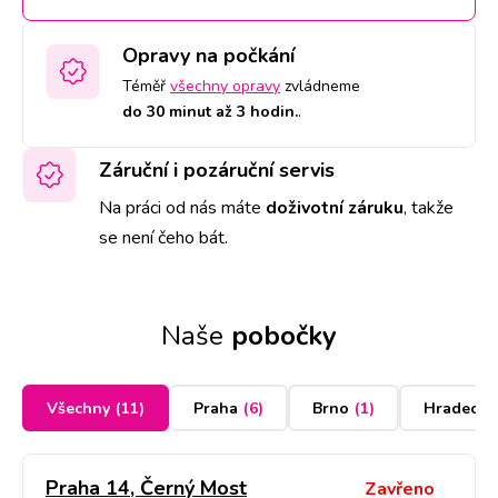
Opravy na počkání
Téměř
všechny opravy
zvládneme
do 30 minut až 3 hodin.
.
Záruční i pozáruční servis
Na práci od nás máte
doživotní záruku
,
takže
se není čeho bát.
Naše
pobočky
Všechny
(
11
)
Praha
(
6
)
Brno
(
1
)
Hradec K
Praha 14, Černý Most
Zavřeno