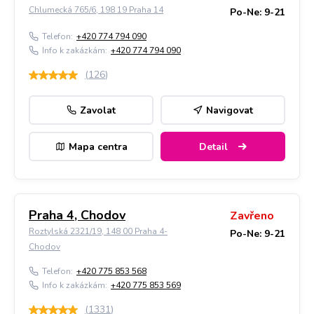
Chlumecká 765/6, 198 19 Praha 14
Po-Ne: 9-21
Telefon:
+420 774 794 090
Info k zakázkám:
+420 774 794 090
(
126
)
Zavolat
Navigovat
Mapa centra
Detail
Praha 4, Chodov
Zavřeno
Roztylská 2321/19, 148 00 Praha 4-
Po-Ne: 9-21
Chodov
Telefon:
+420 775 853 568
Info k zakázkám:
+420 775 853 569
(
1331
)