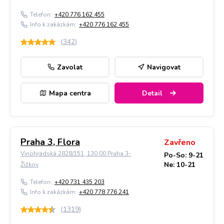
Telefon:
+420 776 162 455
Info k zakázkám:
+420 776 162 455
(
342
)
Zavolat
Navigovat
Mapa centra
Detail
Praha 3, Flora
Zavřeno
Vinohradská 2828/151, 130 00 Praha 3-
Po-So: 9-21
Ne: 10-21
Žižkov
Telefon:
+420 731 435 203
Info k zakázkám:
+420 778 776 241
(
1319
)