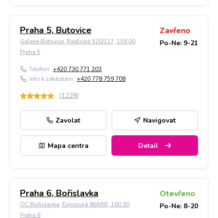
Praha 5, Butovice
Zavřeno
Galerie Butovice, Radlická 520/117, 158 00
Po-Ne: 9-21
Praha 5
Telefon:
+420 730 771 203
Info k zakázkám:
+420 778 759 708
(
1228
)
Zavolat
Navigovat
Mapa centra
Detail
Praha 6, Bořislavka
Otevřeno
OC Bořislavka, Evropská 866/65, 160 00
Po-Ne: 8-20
Praha 6