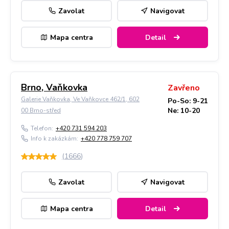
Zavolat
Navigovat
Mapa centra
Detail
Brno, Vaňkovka
Zavřeno
Galerie Vaňkovka, Ve Vaňkovce 462/1, 602
Po-So: 9-21
Ne: 10-20
00 Brno-střed
Telefon:
+420 731 594 203
Info k zakázkám:
+420 778 759 707
(
1666
)
Zavolat
Navigovat
Mapa centra
Detail