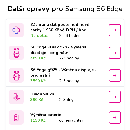
Další opravy pro
Samsung S6 Edge
Záchrana dat podle hodinové
sazby 1 950 Kč vč. DPH / hod.
Na dotaz
2 - 8 hodin
S6 Edge Plus g928 - Výměna
displeje - originální
4890 Kč
2-3 hodiny
S6 Edge g925 - Výměna displeje -
originální
3590 Kč
2-3 hodiny
Diagnostika
390 Kč
2-3 dny
Výměna baterie
1190 Kč
co nejrychleji