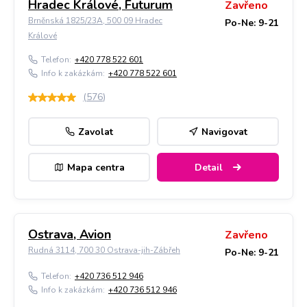
Hradec Králové, Futurum
Zavřeno
Brněnská 1825/23A, 500 09 Hradec
Po-Ne: 9-21
Králové
Telefon:
+420 778 522 601
Info k zakázkám:
+420 778 522 601
(
576
)
Zavolat
Navigovat
Mapa centra
Detail
Ostrava, Avion
Zavřeno
Rudná 3114, 700 30 Ostrava-jih-Zábřeh
Po-Ne: 9-21
Telefon:
+420 736 512 946
Info k zakázkám:
+420 736 512 946