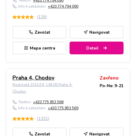
Telefon:
+420 774 794 090
Info k zakázkám:
+420 774 794 090
(
126
)
Zavolat
Navigovat
Mapa centra
Detail
Praha 4, Chodov
Zavřeno
Roztylská 2321/19, 148 00 Praha 4-
Po-Ne: 9-21
Chodov
Telefon:
+420 775 853 568
Info k zakázkám:
+420 775 853 569
(
1331
)
Zavolat
Navigovat