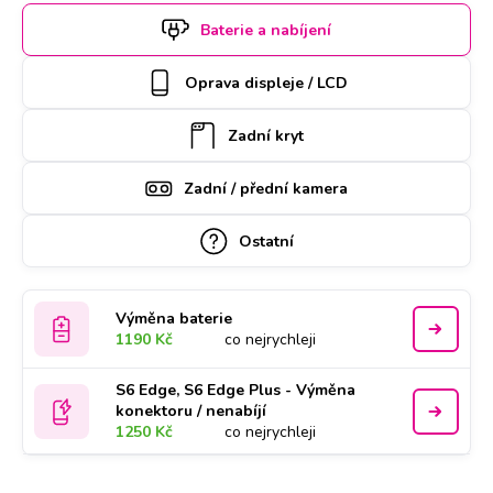
si termín a hodinu online. Samsung S6 Edge k opravě si u
Baterie a nabíjení
vás také může vyzvednout náš kurýr, který vám ho poté
zaveze zpět. Kvalitu práce podtrhujeme doživotní zárukou a
Oprava displeje / LCD
za díly ručíme nadstandardně 2 roky.
Zadní kryt
Zadní / přední kamera
Ostatní
Výměna baterie
1190 Kč
co nejrychleji
S6 Edge, S6 Edge Plus - Výměna
konektoru / nenabíjí
1250 Kč
co nejrychleji