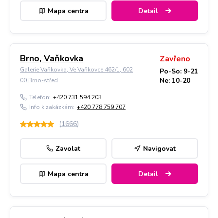
Mapa centra
Detail
Brno, Vaňkovka
Zavřeno
Galerie Vaňkovka, Ve Vaňkovce 462/1, 602
Po-So: 9-21
Ne: 10-20
00 Brno-střed
Telefon:
+420 731 594 203
Info k zakázkám:
+420 778 759 707
(
1666
)
Zavolat
Navigovat
Mapa centra
Detail