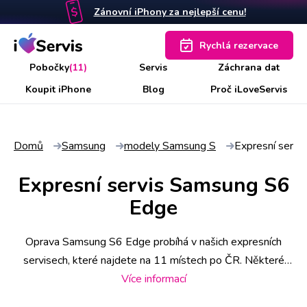
Zánovní iPhony za nejlepší cenu!
Rychlá rezervace
Pobočky
(11)
Servis
Záchrana dat
Koupit iPhone
Blog
Proč iLoveServis
Domů
Samsung
modely Samsung S
Expresní serv
Expresní servis Samsung S6
Edge
Oprava Samsung S6 Edge probíhá v našich expresních
servisech, které najdete na 11 místech po ČR. Některé
úkony stihneme už do 30 minut, náročnější však zaberou i
Více informací
pár hodin. Abyste měli jistotu včasného servisu, rezervujte