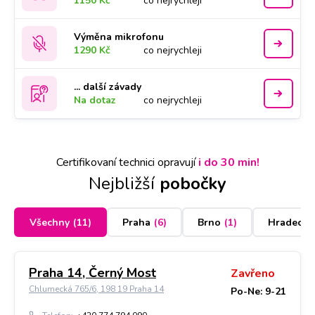
1150 Kč
co nejrychleji
Výměna mikrofonu
1290 Kč
co nejrychleji
... další závady
Na dotaz
co nejrychleji
Certifikovaní technici opravují
i do 30 min!
Nejbližší
pobočky
Všechny
(
11
)
Praha
(
6
)
Brno
(
1
)
Hradec K
Praha 14, Černý Most
Zavřeno
Chlumecká 765/6, 198 19 Praha 14
Po-Ne: 9-21