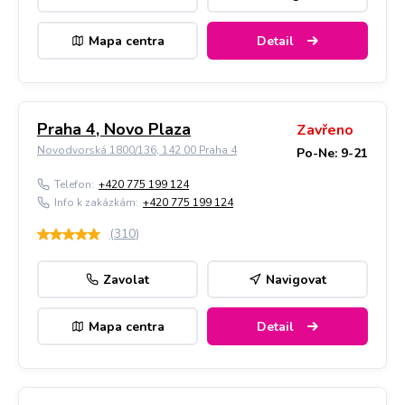
Mapa centra
Detail
Praha 4, Novo Plaza
Zavřeno
Novodvorská 1800/136, 142 00 Praha 4
Po-Ne: 9-21
Telefon:
+420 775 199 124
Info k zakázkám:
+420 775 199 124
(
310
)
Zavolat
Navigovat
Mapa centra
Detail