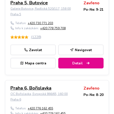
Praha 5, Butovice
Zavřeno
Galerie Butovice, Radlická 520/117, 158 00
Po-Ne: 9-21
Praha 5
Telefon:
+420 730 771 203
Info k zakázkám:
+420 778 759 708
(
1228
)
Zavolat
Navigovat
Mapa centra
Detail
Praha 6, Bořislavka
Zavřeno
OC Bořislavka, Evropská 866/65, 160 00
Po-Ne: 8-20
Praha 6
Telefon:
+420 776 162 455
Info k zakázkám:
+420 776 162 455