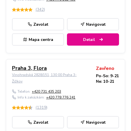
(
342
)
Zavolat
Navigovat
Mapa centra
Detail
Praha 3, Flora
Zavřeno
Vinohradská 2828/151, 130 00 Praha 3-
Po-So: 9-21
Ne: 10-21
Žižkov
Telefon:
+420 731 435 203
Info k zakázkám:
+420 778 776 241
(
1319
)
Zavolat
Navigovat