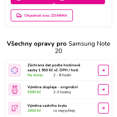
proces, doba trvání je 2-3 dny.
Objednat svoz ZDARMA
Všechny opravy pro
Samsung Note
20
Záchrana dat podle hodinové
sazby 1 950 Kč vč. DPH / hod.
Na dotaz
2 - 8 hodin
Výměna displeje - originální
5990 Kč
2-3 hodiny
Výměna zadního krytu
2050 Kč
co nejrychleji