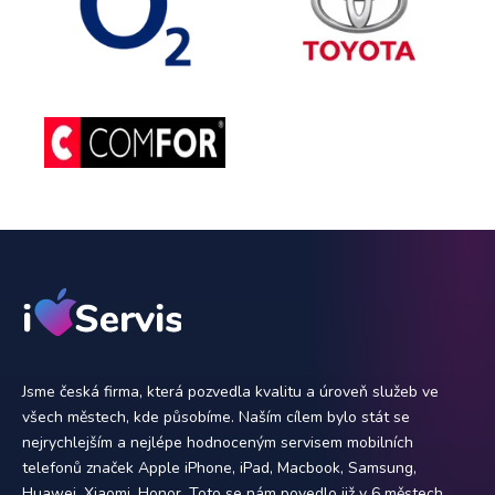
Jsme česká firma, která pozvedla kvalitu a úroveň služeb ve
všech městech, kde působíme. Naším cílem bylo stát se
nejrychlejším a nejlépe hodnoceným servisem mobilních
telefonů značek Apple iPhone, iPad, Macbook, Samsung,
Huawei, Xiaomi, Honor. Toto se nám povedlo již v 6 městech.