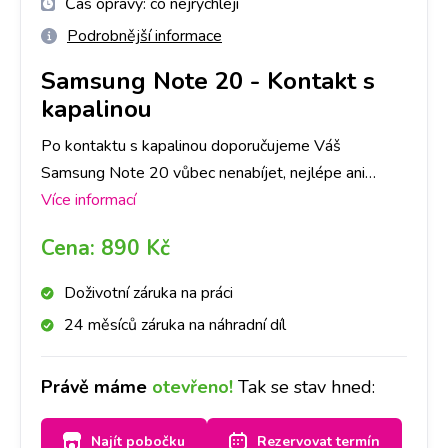
Čas opravy:
co nejrychleji
Podrobnější informace
Samsung Note 20
-
Kontakt s
kapalinou
Po kontaktu s kapalinou doporučujeme Váš
Samsung Note 20 vůbec nenabíjet, nejlépe ani
nezapínat, a zastavit se na kterékoliv naší pobočce
Více informací
co nejdříve to bude možné. Kontakt s kapalinou je
Cena:
890 Kč
průšvih, kde záleží do jaké míry kapalina přístroj
poškodila. V některých případech pro funkčnost stačí
Doživotní záruka na práci
samotná deoxidace. V některých případech je třeba
24 měsíců záruka na náhradní díl
následná oprava. Primárně provedeme deoxidaci
zařízení od kapaliny, následně Vás budeme
Právě máme
otevřeno!
Tak se stav hned:
kontaktovat, zda se deoxidace plně povedla, popř.
co je třeba opravit a za jakou cenu. O všem Vás
Najít pobočku
Rezervovat termín
budeme informovat. Jelikož se jedná o náročnější