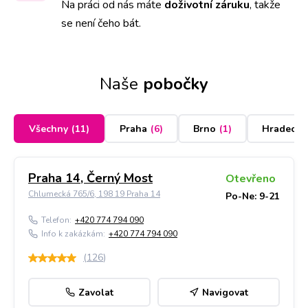
Na práci od nás máte
doživotní záruku
,
takže
se není čeho bát.
Naše
pobočky
Všechny
(
11
)
Praha
(
6
)
Brno
(
1
)
Hradec K
Praha 14, Černý Most
Otevřeno
Chlumecká 765/6, 198 19 Praha 14
Po-Ne: 9-21
Telefon:
+420 774 794 090
Info k zakázkám:
+420 774 794 090
(
126
)
Zavolat
Navigovat