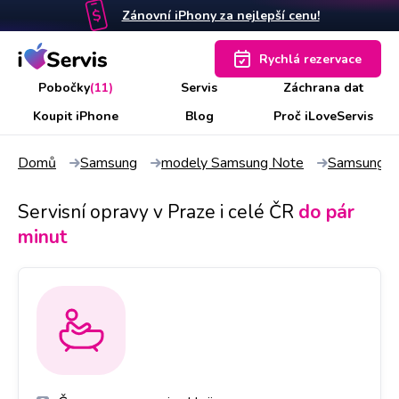
Zánovní iPhony za nejlepší cenu!
Rychlá rezervace
Pobočky
(11)
Servis
Záchrana dat
Koupit iPhone
Blog
Proč iLoveServis
Domů
Samsung
modely Samsung Note
Samsung N
Servisní opravy v Praze i celé ČR
do pár
minut