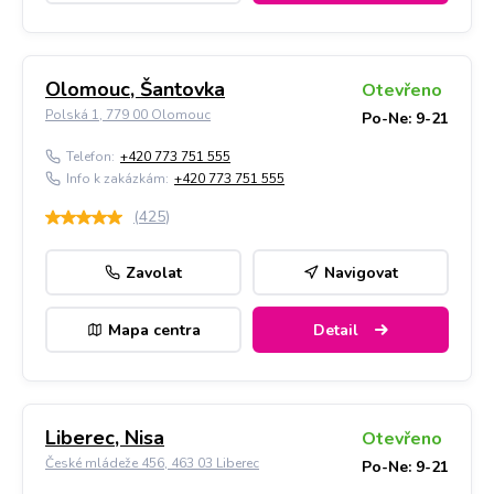
Olomouc, Šantovka
Otevřeno
Polská 1, 779 00 Olomouc
Po-Ne: 9-21
Telefon:
+420 773 751 555
Info k zakázkám:
+420 773 751 555
(
425
)
Zavolat
Navigovat
Mapa centra
Detail
Liberec, Nisa
Otevřeno
České mládeže 456, 463 03 Liberec
Po-Ne: 9-21