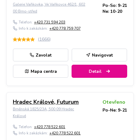
Galerie Vaňkovka, Ve Vaňkovce 462/1, 602
Po-So: 9-21
Ne: 10-20
00 Brno-střed
Telefon:
+420 731 594 203
Info k zakázkám:
+420 778 759 707
(
1666
)
Zavolat
Navigovat
Mapa centra
Detail
Hradec Králové, Futurum
Otevřeno
Brněnská 1825/23A, 500 09 Hradec
Po-Ne: 9-21
Králové
Telefon:
+420 778 522 601
Info k zakázkám:
+420 778 522 601