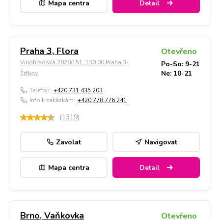
Mapa centra
Detail
Praha 3, Flora
Otevřeno
Vinohradská 2828/151, 130 00 Praha 3-
Po-So: 9-21
Ne: 10-21
Žižkov
Telefon:
+420 731 435 203
Info k zakázkám:
+420 778 776 241
(
1319
)
Zavolat
Navigovat
Mapa centra
Detail
Brno, Vaňkovka
Otevřeno