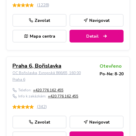
(
1228
)
Zavolat
Navigovat
Mapa centra
Detail
Praha 6, Bořislavka
Otevřeno
OC Bořislavka, Evropská 866/65, 160 00
Po-Ne: 8-20
Praha 6
Telefon:
+420 776 162 455
Info k zakázkám:
+420 776 162 455
(
342
)
Zavolat
Navigovat