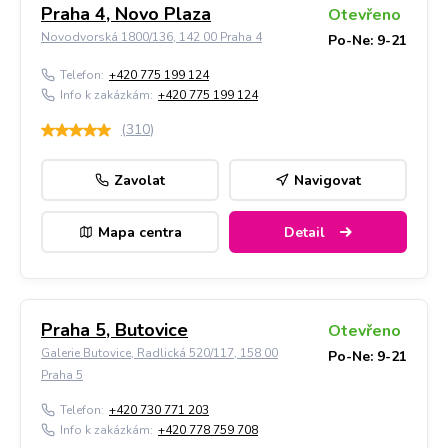
Praha 4, Novo Plaza
Otevřeno
Novodvorská 1800/136, 142 00 Praha 4
Po-Ne: 9-21
Telefon:
+420 775 199 124
Info k zakázkám:
+420 775 199 124
(
310
)
Zavolat
Navigovat
Mapa centra
Detail
Praha 5, Butovice
Otevřeno
Galerie Butovice, Radlická 520/117, 158 00
Po-Ne: 9-21
Praha 5
Telefon:
+420 730 771 203
Info k zakázkám:
+420 778 759 708