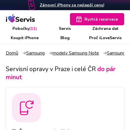
Zánovní iPhony za nejlepší cenu!
Rychlá rezervace
Pobočky
(11)
Servis
Záchrana dat
Koupit iPhone
Blog
Proč iLoveServis
Domů
Samsung
modely Samsung Note
Samsung N
Servisní opravy v Praze i celé ČR
do pár
minut