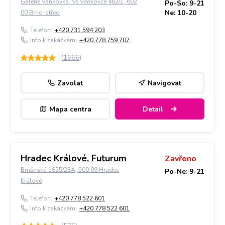
Galerie Vaňkovka, Ve Vaňkovce 462/1, 602
Po-So: 9-21
Ne: 10-20
00 Brno-střed
Telefon:
+420 731 594 203
Info k zakázkám:
+420 778 759 707
(
1666
)
Zavolat
Navigovat
Mapa centra
Detail
Hradec Králové, Futurum
Zavřeno
Brněnská 1825/23A, 500 09 Hradec
Po-Ne: 9-21
Králové
Telefon:
+420 778 522 601
Info k zakázkám:
+420 778 522 601