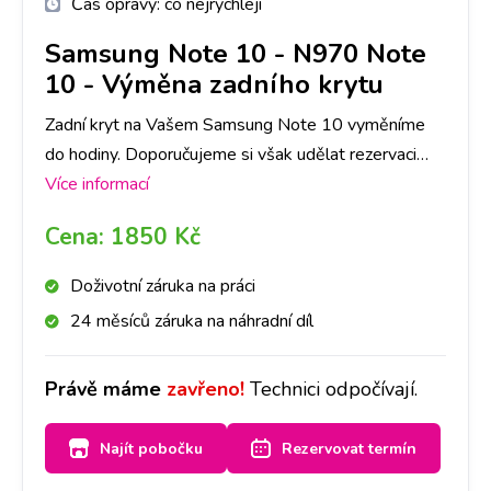
Čas opravy:
co nejrychleji
Samsung Note 10
-
N970 Note
10 - Výměna zadního krytu
Zadní kryt na Vašem Samsung Note 10 vyměníme
do hodiny. Doporučujeme si však udělat rezervaci
nebo zavolat na vybranou pobočku, ať pro Vás máme
Více informací
připravený díl ve Vámi požadované barvě.
Cena:
1850 Kč
Doživotní záruka na práci
24 měsíců záruka na náhradní díl
Právě máme
zavřeno!
Technici odpočívají.
Najít pobočku
Rezervovat termín