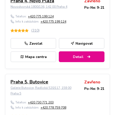
Praha 4, Novo Plaza
Zavřeno
Novodvorská 1800/136, 142 00 Praha 4
Po-Ne: 9-21
Telefon:
+420 775 199 124
Info k zakázkám:
+420 775 199 124
(
310
)
Zavolat
Navigovat
Mapa centra
Detail
Praha 5, Butovice
Zavřeno
Galerie Butovice, Radlická 520/117, 158 00
Po-Ne: 9-21
Praha 5
Telefon:
+420 730 771 203
Info k zakázkám:
+420 778 759 708