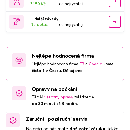
3150 Kč
co nejrychleji
... další závady
Na dotaz
co nejrychleji
Nejlépe hodnocená firma
Nejlépe hodnocená firma
FB
a
Google
.
Jsme
číslo 1 v Česku. Děkujeme.
Opravy na počkání
Téměř
všechny opravy
zvládneme
do 30 minut až 3 hodin.
.
Záruční i pozáruční servis
Na práci od nás máte
doživotní záruku
,
takže