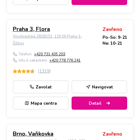
Praha 3, Flora
Zavřeno
Vinohradská 2828/151, 130 00 Praha 3-
Po-So: 9-21
Ne: 10-21
Žižkov
Telefon:
+420 731 435 203
Info k zakázkám:
+420 778 776 241
(
1319
)
Zavolat
Navigovat
Mapa centra
Detail
Brno, Vaňkovka
Zavřeno