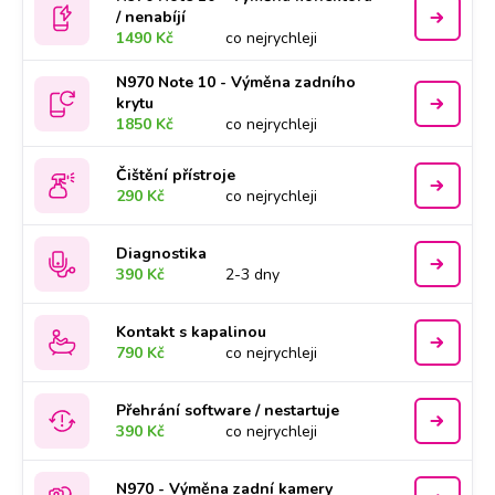
/ nenabíjí
1490 Kč
co nejrychleji
N970 Note 10 - Výměna zadního
krytu
1850 Kč
co nejrychleji
Čištění přístroje
290 Kč
co nejrychleji
Diagnostika
390 Kč
2-3 dny
Kontakt s kapalinou
790 Kč
co nejrychleji
Přehrání software / nestartuje
390 Kč
co nejrychleji
N970 - Výměna zadní kamery