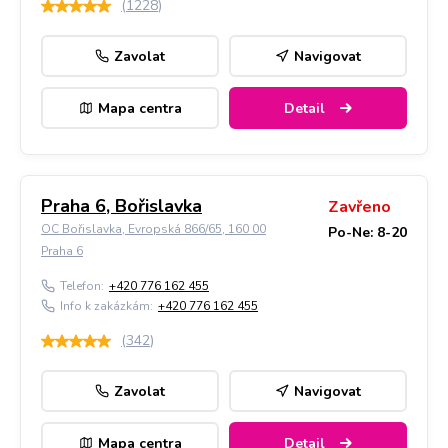
(
1228
)
Zavolat
Navigovat
Mapa centra
Detail
Praha 6, Bořislavka
Zavřeno
OC Bořislavka, Evropská 866/65, 160 00
Po-Ne: 8-20
Praha 6
Telefon:
+420 776 162 455
Info k zakázkám:
+420 776 162 455
(
342
)
Zavolat
Navigovat
Mapa centra
Detail