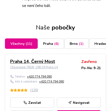
se není čeho bát.
Naše
pobočky
Všechny
(
11
)
Praha
(
6
)
Brno
(
1
)
Hradec K
Praha 14, Černý Most
Zavřeno
Chlumecká 765/6, 198 19 Praha 14
Po-Ne: 9-21
Telefon:
+420 774 794 090
Info k zakázkám:
+420 774 794 090
(
126
)
Zavolat
Navigovat