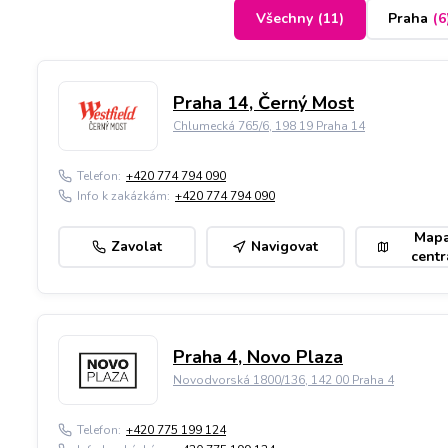
Všechny
(
11
)
Praha
(
6
Praha 14, Černý Most
Chlumecká 765/6, 198 19 Praha 14
Telefon:
+420 774 794 090
Info k zakázkám:
+420 774 794 090
Map
Zavolat
Navigovat
centr
Praha 4, Novo Plaza
Novodvorská 1800/136, 142 00 Praha 4
Telefon:
+420 775 199 124