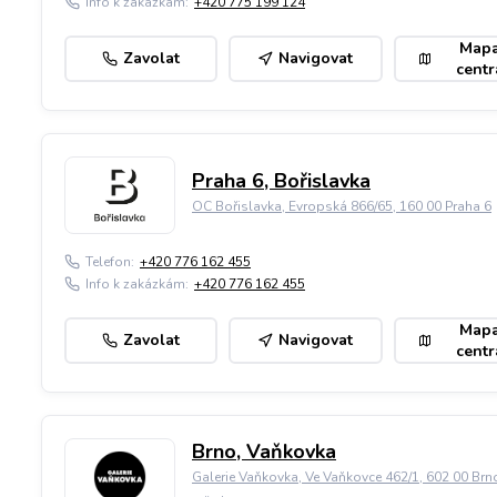
Info k zakázkám:
+420 775 199 124
Map
Zavolat
Navigovat
centr
Praha 6, Bořislavka
OC Bořislavka, Evropská 866/65, 160 00 Praha 6
Telefon:
+420 776 162 455
Info k zakázkám:
+420 776 162 455
Map
Zavolat
Navigovat
centr
Brno, Vaňkovka
Galerie Vaňkovka, Ve Vaňkovce 462/1, 602 00 Brn