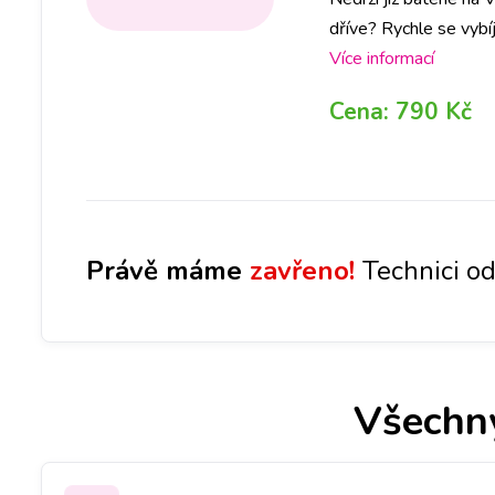
dříve? Rychle se vybí
vybranou pobočku, aby
Více informací
hodiny Vám baterii v
Cena:
790 Kč
Právě máme
zavřeno!
Technici od
Všechny