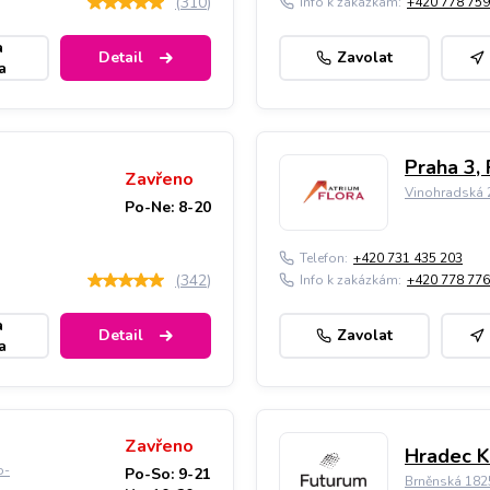
(
310
)
Info k zakázkám:
+420 778 759
a
Detail
Zavolat
a
Praha 3, 
Zavřeno
Vinohradská 2
Po-Ne: 8-20
Telefon:
+420 731 435 203
(
342
)
Info k zakázkám:
+420 778 776
a
Detail
Zavolat
a
Zavřeno
Hradec K
o-
Po-So: 9-21
Brněnská 182