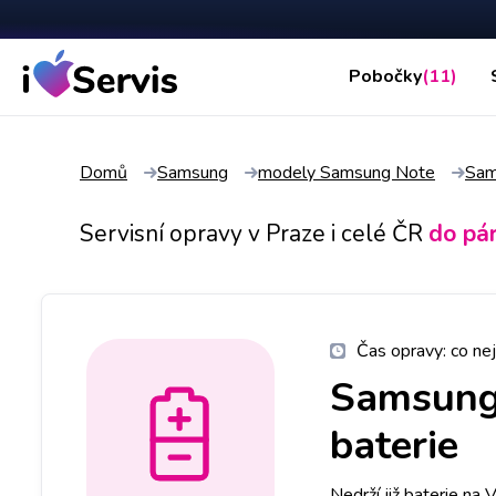
Pobočky
(11)
Domů
Samsung
modely Samsung Note
Sam
Servisní opravy v Praze i celé ČR
do pá
Čas opravy:
co nej
Samsung
baterie
Nedrží již baterie n