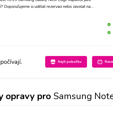
jí? Doporučujeme si udělat rezervaci nebo zavolat na
chom měli připravenou baterii pro Váš přístroj a do půl
yměníme.
počívají.
Najít pobočku
Reze
 opravy pro
Samsung Note