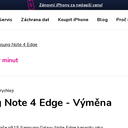
Zánovní iPhony za nejlepší cenu!
Servis
Záchrana dat
Koupit iPhone
Blog
Proč 
sung Note 4 Edge
r minut
rychleji
 Note 4 Edge
-
Výměna
a Vaše n915 Samsung Galaxy Note Edge kapacitu jako