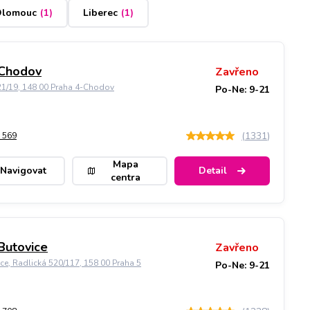
lomouc
(
1
)
Liberec
(
1
)
 Chodov
Zavřeno
21/19, 148 00 Praha 4-Chodov
Po-Ne: 9-21
(
1331
)
 569
Mapa
Navigovat
Detail
centra
Butovice
Zavřeno
ice, Radlická 520/117, 158 00 Praha 5
Po-Ne: 9-21