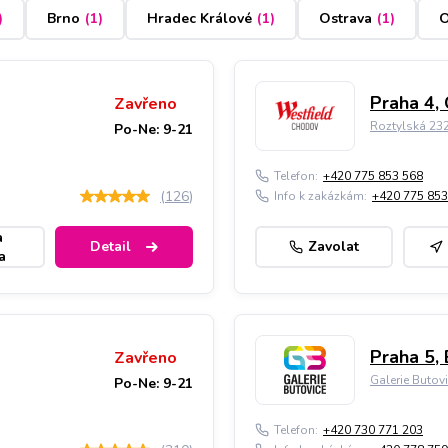
)
Brno
(
1
)
Hradec Králové
(
1
)
Ostrava
(
1
)
O
Praha 4,
Zavřeno
Roztylská 23
Po-Ne: 9-21
Telefon:
+420 775 853 568
(
126
)
Info k zakázkám:
+420 775 853
a
Detail
Zavolat
a
Praha 5, 
Zavřeno
Galerie Butov
Po-Ne: 9-21
Telefon:
+420 730 771 203