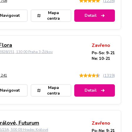
(
1228
)
 708
Mapa
Navigovat
Detail
centra
Flora
Zavřeno
828/151, 130 00 Praha 3-Žižkov
Po-So: 9-21
Ne: 10-21
(
1319
)
 241
Mapa
Navigovat
Detail
centra
rálové, Futurum
Zavřeno
5/23A, 500 09 Hradec Králové
Po-Ne: 9-21