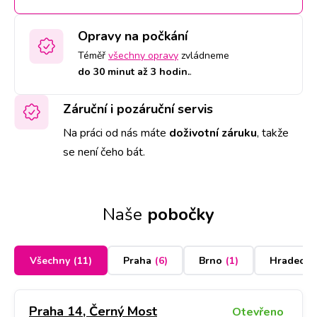
Opravy na počkání
Téměř
všechny opravy
zvládneme
do 30 minut až 3 hodin.
.
Záruční i pozáruční servis
Na práci od nás máte
doživotní záruku
,
takže
se není čeho bát.
Naše
pobočky
Všechny
(
11
)
Praha
(
6
)
Brno
(
1
)
Hradec K
Praha 14, Černý Most
Otevřeno