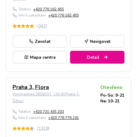
Telefon:
+420 776 162 455
Info k zakázkám:
+420 776 162 455
(
342
)
Zavolat
Navigovat
Mapa centra
Detail
Praha 3, Flora
Otevřeno
Vinohradská 2828/151, 130 00 Praha 3-
Po-So: 9-21
Ne: 10-21
Žižkov
Telefon:
+420 731 435 203
Info k zakázkám:
+420 778 776 241
(
1319
)