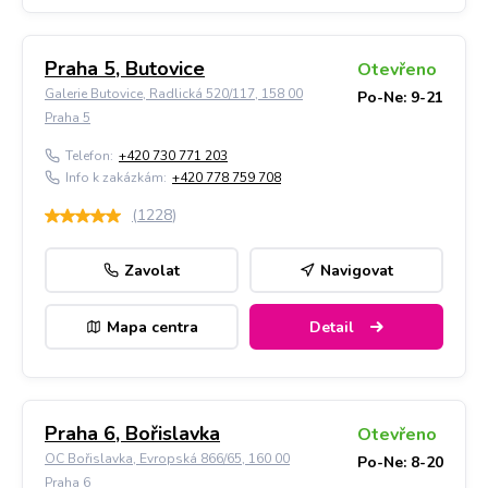
Praha 5, Butovice
Otevřeno
Galerie Butovice, Radlická 520/117, 158 00
Po-Ne: 9-21
Praha 5
Telefon:
+420 730 771 203
Info k zakázkám:
+420 778 759 708
(
1228
)
Zavolat
Navigovat
Mapa centra
Detail
Praha 6, Bořislavka
Otevřeno
OC Bořislavka, Evropská 866/65, 160 00
Po-Ne: 8-20
Praha 6