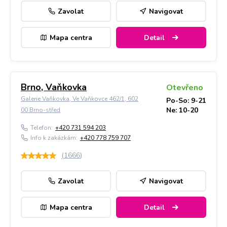
Zavolat
Navigovat
Mapa centra
Detail
Brno, Vaňkovka
Otevřeno
Galerie Vaňkovka, Ve Vaňkovce 462/1, 602
Po-So: 9-21
Ne: 10-20
00 Brno-střed
Telefon:
+420 731 594 203
Info k zakázkám:
+420 778 759 707
(
1666
)
Zavolat
Navigovat
Mapa centra
Detail