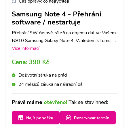
Čas opravy:
co nejrychleji
Samsung Note 4
-
Přehrání
software / nestartuje
Přehrání SW časově záleží na objemu dat ve Vašem
N910 Samsung Galaxy Note 4. Vzhledem k tomu, že
heslo obrazovky slouží jako ochrana dat ve Vašem
Více informací
telefonu, je nutné počítat se ztrátou všech dat.
Cena:
390 Kč
Doporučujeme tedy jejich zálohu.
Doživotní záruka na práci
24 měsíců záruka na náhradní díl
Právě máme
otevřeno!
Tak se stav hned:
Najít pobočku
Rezervovat termín