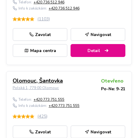
Telefon:
+420 736 512 946
Info k zakázkám:
+420 736 512 946
(
1103
)
Zavolat
Navigovat
Mapa centra
Detail
Olomouc, Šantovka
Otevřeno
Polská 1, 779 00 Olomouc
Po-Ne: 9-21
Telefon:
+420 773 751 555
Info k zakázkám:
+420 773 751 555
(
425
)
Zavolat
Navigovat