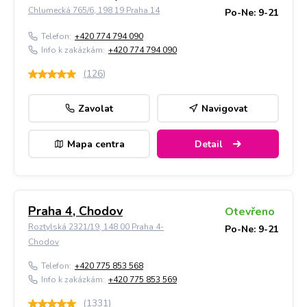
Chlumecká 765/6, 198 19 Praha 14
Po-Ne: 9-21
Telefon:
+420 774 794 090
Info k zakázkám:
+420 774 794 090
(
126
)
Zavolat
Navigovat
Mapa centra
Detail
Praha 4, Chodov
Otevřeno
Roztylská 2321/19, 148 00 Praha 4-
Po-Ne: 9-21
Chodov
Telefon:
+420 775 853 568
Info k zakázkám:
+420 775 853 569
(
1331
)