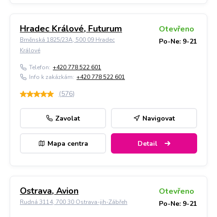
Hradec Králové, Futurum
Otevřeno
Brněnská 1825/23A, 500 09 Hradec
Po-Ne: 9-21
Králové
Telefon:
+420 778 522 601
Info k zakázkám:
+420 778 522 601
(
576
)
Zavolat
Navigovat
Mapa centra
Detail
Ostrava, Avion
Otevřeno
Rudná 3114, 700 30 Ostrava-jih-Zábřeh
Po-Ne: 9-21