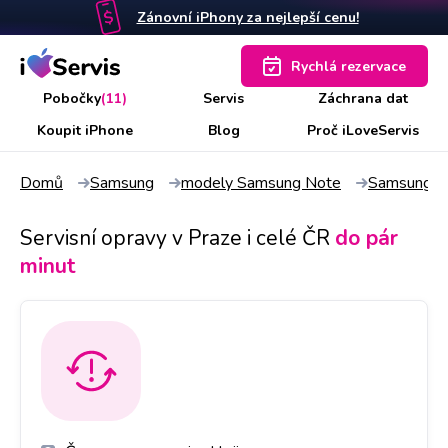
Zánovní iPhony za nejlepší cenu!
Rychlá rezervace
Pobočky
(11)
Servis
Záchrana dat
Koupit iPhone
Blog
Proč iLoveServis
Domů
Samsung
modely Samsung Note
Samsung N
Servisní opravy v Praze i celé ČR
do pár
minut