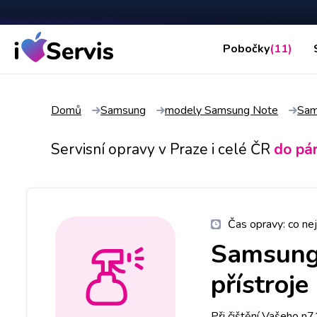
Pobočky
(11)
Domů
Samsung
modely Samsung Note
Sam
Servisní opravy v Praze i celé ČR
do pá
Čas opravy:
co nej
Samsung
přístroje
Při čištění Vašeho n