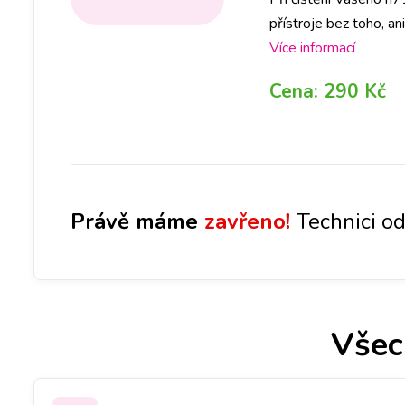
přístroje bez toho, an
pobočce a za půl hod
Více informací
Cena:
290 Kč
Právě máme
zavřeno!
Technici od
Všec