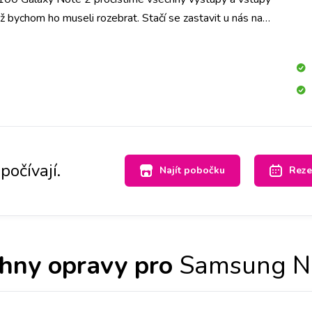
iž bychom ho museli rozebrat. Stačí se zastavit u nás na
iny máte hotovo!
počívají.
Najít pobočku
Reze
hny opravy pro
Samsung N