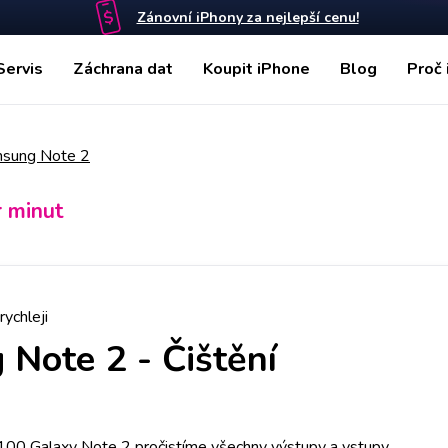
Zánovní iPhony za nejlepší cenu!
Servis
Záchrana dat
Koupit iPhone
Blog
Proč 
sung Note 2
r minut
rychleji
 Note 2
-
Čištění
7100 Galaxy Note 2 pročistíme všechny výstupy a vstupy